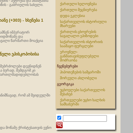
ის - პეტრესა და ანასტასია
ქართული ხელოვნება
ზის - გაბრიელის სახელი.
ქართული მეცნიერება
დედა ეკლესია
ანე (+303) - ხსენება 1
საქართველოს ისტორიული
მხარეები
ქართლის ცხოვრების
ეწამნენ იმპერატორ
სავალალო ეპიზოდები
დიდმოწამე და
ავალი წარმართი მოაქცია
საქართველოს ისტორიის
საამაყო ფურცლები
ეროვნულ-
ონელი ეპისკოპოსისა
განმათავისუფლებელი
მოძრაობა
თმებრძოლები დევნიდნენ
ჩვენებურები
 ბერად, შემდგომ კი
ჰიპოთეზების სამყაროში
ა მართლმადიდებლობას
შორეული ახლობელი
გეორგიკა
უცხოელები საქართველოს
შესახებ
ანიშნავად, რომ ამ შვიდეულში
ქართველები უცხო ხალხის
სამსახურში
იდა მოწამე ქრისტესათვის ევნო