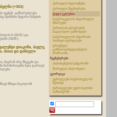
ქართული ხელოვნება
ებელნი (+363)
ქართული მეცნიერება
ბი იყვნენ. აღმსარებლები
დედა ეკლესია
ც შეისმინა ნეტარი მამების
საქართველოს ისტორიული
მხარეები
ქართლის ცხოვრების
სავალალო ეპიზოდები
ლის II (381წ.) და
საქართველოს ისტორიის
აში (383წ.).
საამაყო ფურცლები
ეროვნულ-
 ვალენტი დიაკონი, პავლე,
განმათავისუფლებელი
, ისაია და დანიელი
მოძრაობა
ჩვენებურები
ა, მაგრამ არც მხეცები და
ჰიპოთეზების სამყაროში
მა წარმართებმა ნება დართეს
შორეული ახლობელი
წილები.
გეორგიკა
უცხოელები საქართველოს
შესახებ
შნავს წმიდა ნიკოლოზ
ქართველები უცხო ხალხის
სამსახურში