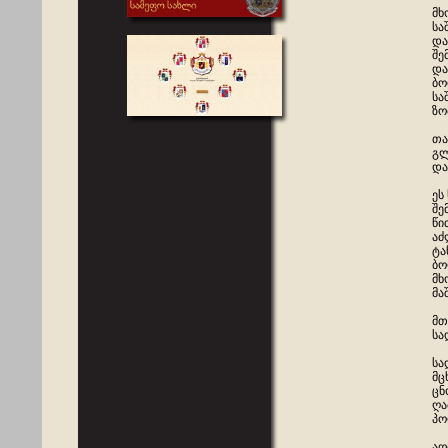
მხ
სა
და
შე
და
ბო
სა
ზო
თა
გლ
და
ეს
შე
წი
აძ
ტა
ბო
მხ
მა
მთ
სა
სა
მც
ცნ
ღა
პო
აღ