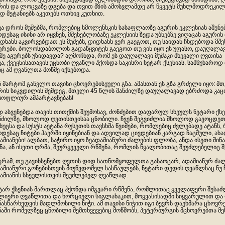
რის და ლოცვაზე დგება და თვით მზის ამოსვლამდე არ წყვეტს მუხლმოდრეკი
დ მეტანიებს აკეთებს ოთხივ კუთხით.
ვა დროს მუშებმა, რომლებიც სმოლენსკის სასაფლაოზე აგურის ეკლესიას აშენებ
დესაც ისინი არ იყვნენ, მშენებლობაზე ეკლესიის ზედა უბნებზე ვიღაცას აგური
დხანს აკვირვებდათ ეს მუშებს, დიდხანს ვერ გაეგოთ, თუ საიდან ჩნდებოდა მშ
ურები. ბოლოსდაბოლოს გადაწყვიტეს გაეგოთ თუ ვინ იყო ეს უფასო, დაუღალა
მე აგურებს უზიდავდა? აღმოჩნდა, რომ ეს დაუღალავი მუშაკი მხევალი ღვთისა -
ვა, ქვეყნისათავის უცნობი ღვაწლი ჰქონდა ნაკისრი ნეტარ ქსენიას. სამწუხაროდ 
ნც ამ ღვაწლთა მოწმე იქნებოდა.
ნ მარტომ განვლო თავისი ცხოვრებისეული გზა. ამასთან ეს გზა გრძელი იყო: 
რის სიკვდილის შემდეგ, მთელი 45 წლის მანძილზე დაუღალავად ებრძოდა კაცო
სოფლიურ ამპარტავნებას!
დ ასვენებდა თავის თითქმის შეუმოსავ, ძონძებით დაფარულ სხეულს ნეტარი ქსე
ნძილზე, მხოლოდ ღვთისთვისაა ცნობილი. ჩვენ შეგვიძლია მხოლოდ გავოცდეთ
ხუცსა და სუსტს აეტანა რუსეთის თავსხმა წვიმები, რომლებიც ძვლებადე ატანს, 
დესაც ჩიტები ჰაერში იყინებიან და ადვილად ცივდებიან კარგად ჩაცმული, ა
ამიანები! ალბათ, საჭირო იყო ზეადამიანური ძალების ფლობა, ანდა ისეთი შინ
ნა, ან ისეთი ღრმა, შეურყეველი რწმენა, რომლის წყალობითაც შეუძლებელიც 
გრამ, თუ გავიხსენებთ ღვთის დიდ სათნომყოფელთა გასაოცარ, ადამიანურ ძა
ამიანური გონებისთვის მიუწვდომელ სასწაულებს, ნეტარი დედის ღვაწლსაც ნუ
ამიანის სხეულისთვის შეუძლებელ ღვაწლად.
ტარ ქსენიას მართლაც ჰქონდა იმგვარი რწმენა, რომლითაც ყველაფერი შესა
ლიერი ღვაწლითა და ხორციელი სიგლახაკით, მოყვასისადმი სიყვარულით და 
ნასწარხედვის მადლმოსილი ნიჭი. ამ თავისი ნიჭით იგი ბევრს დაეხმარა ცხოვრ
ნაში რომელზეც ცნობილი შემთხვევებიც მოწმობს, პეტერბურგის მცხოვრებთა მეხ