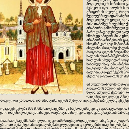
პოლკოვნიკის ხარისხში გ
მუსიკოსი იყო. ხალხის ხსო
გრიგორის ასულზე, როგო
ჩვეულებრივი ადამიანური 
პოლკოვნიკის ცოლი, იგი
მისი თანამედროვე სხვა ქ
არანაირი გამორჩეული დ
მართლმადიდებელი ეკლეს
სწორედ ამიტომ, მისი ცხ
არანაირი ცნობები არ გაგ
ხსოვნამ კარგად შემოინახ
ასულისა, როგორც ქალისა
როგორც ღვთის მოღვაწის
ხალხის ხსოვნამ შემოინახა
სოფლის სრული უარყოფი
სიხარულისაც. ამის მიზ
სიკვდილი მის მიერ ღრმ
ძალების გაფურჩქვნის პე
ანდრეი თეოდორეს ძე პე
ამ მოულოდნელმა დარტყმა
გრიგორის ასული, ისე ძ
წლის, უშვილო ქვრივზე, 
დაივიწყა ყოველივე მიწიე
ხარული და გართობა, და ამის გამო ბევრს შეშლილად, გონებაარეულად ეჩვენე
ე დაუწყეს ყურება მას მისმა ნათესავებმა და ნაცნობებმაც კი და განსაკუთრებით 
ელი თავისი ქონება გლახაკებს დაურიგა, სახლი კი თავის კარგ ნაცნობს პარასკე
ენიას ნათესავებმა სარჩელითაც კი მიმართეს გარდაცვლილი ანდრეი თეოდორე
ერთოთ ნება ქსენიასათვის გონებანაკლულებაში დაერიგებინა თავისი ქონება
როსობამ ქსენია თავისთან გამოიძახა, მაგრამ მასთან საუბრისას დარწმუნდა, რ