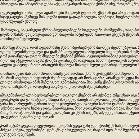
ნმრთელია და ამიტომ უფლება აქვს განკარგოს თავისი ქონება ისე, როგორც მო
ე უყურებდნენ ხორციელი ადამიანები მხევალს ღვთისას, ქსენიას და არ ესმოდა
რდაცვალების შემდეგ მის სულში დიდი გადატრიალება ხდებოდა, ხდებოდა ს
ლისა სულიერ ქალად.
 მართლაც, საყვარელი ქმრის მოულოდნელმა სიკვდილმა, რომელშიც თავი მო
ელმა მიზანმა და ცხოვრებისადმი მთელმა ინტერესმა, ნათლად უჩვენეს ქსენია
აო მიწიერი ბედნიერება.
ი მაშინვე მიხვდა, რომ დედამიწაზე მყარი ბედნიერების მიღწევა შეუძლებელია
ოლოდ ხელისშემშლელი და დამაბრკოლებელია ნამდვილი ბედნიერების მიღწევის
ტომ გადაწყვიტა ღვთის მხევალმა ქსენიამ ქმრის სიკვდილისთანავე გათავი
წიერი მიჯაჭვულობისაგან: ქონება გლახაკებს დაურიგა, სახლი ქალბატონ ანტო
აფერი დაიტოვა, რათა არაფერს შეეშალა მისთვის ხელი ჭეშმარიტი სულიერი ბ
ის მისაღწევად მან სალოსობის მძიმე გზა აირჩია. ქმრის კოსტუმში გამოწყობილ
აში, რომ ანდრეი თეოდორეს ძე სრულიადაც არ მომკვდარა, არამედ მოკვდა მი
ული და არასოდეს ამის შემდეგ არ გამოპასუხებია მას, ვინც ქსენია გრიგორის 
ლისით პასუხობდა, როდესაც ანდრეი თეოდორეს ძეს ეძახდნენ.
იმე განსაზღვრული საცხოვრებელი ადგილი ქსენიას არ ჰქონდა. უმეტესად იგი
ტერბურგში და უპირატესად წმიდა მოციქულ მათეს სახელობის ეკლესიის მრეველ
ტარა ხის სახლებში ღარიბი ხალხი ცხოვრობდა. უცნაური სამოსი ღარიბი, ძლივ
 ჰქონდა ადგილი სადაც თავს მიიდრეკდა, მისი გადაკრული ლაპარაკი, მისი ს
ირად ბოროტ ხალხს და განსაკუთრებით კი ქუჩის ბიჭებს, აძლევდა საბაბს ეჭვი
 დაეცინათ ნეტარი დედისთვის.
გრამ ნეტარ დედას ყოველთვის თვალწინ ედგა ტანჯული ქრისტეს სახე, რომე
ნძღვა-გინება, ფურთხება, ჯვარცმა და სიკვდილი. აი, რატომ იყო, რომ ნეტარ
ველგვარ დაცინვას.