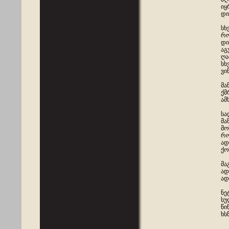
იყ
დი
სხ
რო
დი
აგ
ღა
სხ
ვი
მა
ქმ
ამ
სა
მა
მო
რო
ად
ქო
მა
ად
ად
ნე
სუ
წი
ხს