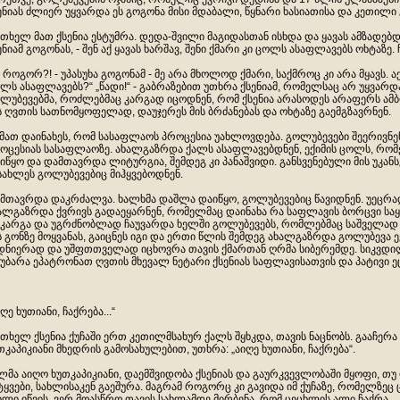
ენიას ძლიერ უყვარდა ეს გოგონა მისი მდაბალი, წყნარი ხასიათისა და კეთილი
თხელ მათ ქსენია ესტუმრა. დედა-შვილი მაგიდასთან ისხდა და ყავას ამზადებდა.
ენიამ გოგონას, - შენ აქ ყავას ხარშავ, შენი ქმარი კი ცოლს ასაფლავებს ოხტაზე. 
ს როგორ?! - უპასუხა გოგონამ - მე არა მხოლოდ ქმარი, საქმროც კი არა მყავს. აქ
ლს ასაფლავებს?“ „წადი!“ - გაბრაზებით უთხრა ქსენიამ, რომელსაც არ უყვარდა
ლუბევებმა, როძლებმაც კარგად იცოდნენ, რომ ქსენია არასოდეს არაფერს ამ
ს ღვთის სათნომყოფელად, დაუჯერეს მის ბრძანებას და ოხტაზე გაემგზავრნენ.
 მათ დაინახეს, რომ სასაფლაოს პროცესია უახლოვდება. გოლუბევები შეერივნენ
ოცესიას სასაფლაოზე. ახალგაზრდა ქალს ასაფლავებდნენ, ექიმის ცოლს, რომ
იწყო და დამთავრდა ლიტურგია, შემდეგ კი პანაშვიდი. განსვენებული მის უკან
სახლეს გოლუბევებიც მიჰყვებოდნენ.
მთავრდა დაკრძალვა. ხალხმა დაშლა დაიწყო, გოლუბევებიც წავიდნენ. უეცრა
ალგაზრდა ქვრივს გადაეყარნენ, რომელმაც დაინახა რა საფლავის ბორცვი სა
კარგა და უგრძნობლად ჩაუვარდა ხელში გოლუბევებს, რომლებმაც საშველად მი
ს გონზე მოყვანას, გაიცნეს იგი და ერთი წლის შემდეგ ახალგაზრდა გოლუბევა ე
დნიერად და უშფთთველად იცხოვრა თავის ქმართან ღრმა სიბერემდე. სიკვდილი
უბარა ეპატრონათ ღვთის მხევალ ნეტარი ქსენიას საფლავისათვის და პატივი ეც
იღე ხუთიანი, ჩაქრება...“
თხელ ქსენია ქუჩაში ერთ კეთილმსახურ ქალს შყხკდა, თავის ნაცნობს. გააჩერა 
თკაპიკიანი მხედრის გამოსახულებით, უთხრა: „აიღე ხუთიანი, ჩაქრება“.
ლმა აიღო ხუთკაპიკიანი, დაემშვიდობა ქსენიას და გაურკვევლობაში მყოფი, თუ 
ტყვები, სახლისაკენ გაეშურა. მაგრამ როგორც კი გავიდა იმ ქუჩაზე, რომელზეც 
ხლი იწვის. ვერ მოასწრო თავის სახლამდე მირბენა, რომ ცეცხლის ალი ჩაქრა.