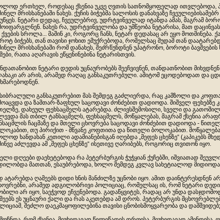
ოლოდ ერთხელ, როდესაც ქსენია უკვე ღვთის სათნომყოფელად ითვლებოდა, 
შინელ მრისხანებაში ნახეს. ქუჩის ბიჭებმა სალოსის დანახვაზე ჩვეულიებისამებრ
უწყეს. ნეტარი დედაც, ჩვეულებრივ, უდრტვინველად იტანდა ამას, მაგრამ ბორო
მოიფარგლნენ. ნახეს რა, უდრტვინველობა და უმწეობა ნეტარისა, მათ დაცინვა
 ქვების სროლა... მაშინ კი, როგორც ჩანს, ნეტარ დედასაც არ ეყო მოთმინება.
როტ ბიჭებს, თან თავისი ჯოხით ემუქრებოდა, რომელსაც მუდამ თან დაატარებ
შინელ მრისხანებაში რომ დანახეს, შეძრწუნდნენ უპატრონო, ბოროტი ბავშვების 
მები, რათა აღარავის ეწყენინებინა ნეტარისთვის.
ნდათანობით ნეტარი დედის უცნაურობებს შეეჩვივნენ, თანდათნობით მიხვდნენ
ახაკი არ არის, არამედ რაღაც განსაკუთრებული. ამიტომ ეცოდებოდათ და ც
ხმარებოდნენ.
 სიბრალული განსაკუთრებით მას შემდეგ გაძლიერდა, რაც კამზოლი და კოფთ
მოაცვდა და ზამთარ-ზაფხულ საცოდავი ძონძებით დადიოდა. შიშველ ფეხებზე კი
თელზე, დახეულ ფეხსაცმელს ატარებდა. ძლივსშემოსილი, სველი და გათოშილი
ლევდა მას თბილ ტანსაცმელს, ფეხსაცმელს, მოწყალებას, მაგრამ ქსენია არ
ნსაცმლის ჩაცმაზე და მთელი ცხოვრება საცოდავი ძონძებით დადიოდა - წითე
ლოკაბით, თუ პირიქით - მწვანე კოფთითა და წითელი ბოლოკაბით. მოწყალებას
ოლოდ ხანდახან კეთილი ადამიანებისგან იღებდა „მეფეს ცხენზე“ (კაპიკებს მხ
შინვე აძლევდა ამ „მეფეს ცხენზე“ ისეთივე ღარიბებს, როგორიც თვითონ იყო.
ელი დღეები დაეხეტებოდა რა პეტერბურგის ჭუჭყიან ქუჩებში, იშვიათად შეუვლ
დილობდა მათთან, ესაუბრებოდა, ხოლო შემდეგ კვლავ სახეტიალოდ მიდიოდა
დ ატარებდა ღამეებს დიდი ხნის მანძილზე უცნობი იყო. ამით დაინტერესდნენ
ხოვრებნი, არამედ ადგილობრივი პოლიციაც, რომელსაც ის, რომ ნეტარი დედი
ობილი არ იყო, საეჭვოდ ეჩვენებოდა. გადაწყვიტეს, რადაც არ უნდა დასჯდომო
მეებს ეს უცნაური ქალი და რას აკეთებდა ამ დროს. პეტერბურგის მცხოვრებლ
ლიციამ, შეძლო დაეკმაყოფილებინა თავისი ცნობისმოყვარეობა და დამშვიდე
მოჩნდა, რომ ქსენია, მიუხედავად წელიწადის დროისა, მიუხედავად ამინდისა, 