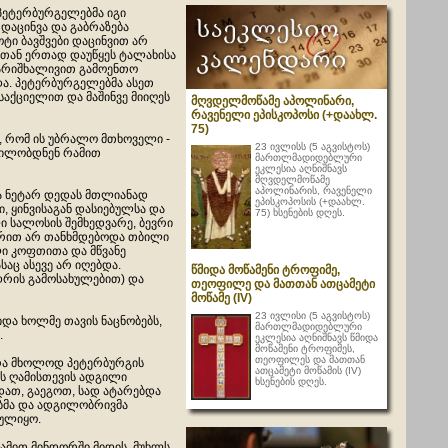
პეტერბურგელებმა იგი
 დაცინვა და გაბრაზება
ტი ბავშვები დაცინვით არ
სთან ერთად დაუწყეს ტალახისა
 ქარიშხალივით გამოენთო
და. პეტერბურგელებმა ასეთ
საქციელით და მაშინვე მიიღეს
მღვდელმოწამე აპოლინარი,
რავენელი ეპისკოპოსი (+დაახლ.
75)
, რომ ის უბრალო მთხოველი -
23 ივლისს (5 აგვისტოს)
დილობდნენ რამით
მართლმადიდებლური
ეკლესია აღნიშნავს
მღვდელმოწამე
აპოლინარის, რავენელი
ა ნეტარ დედას მთლიანად
ეპისკოპოსის (+დაახლ.
, ყინვისაგან დასიებულსა და
75) ხსენების დღეს.
 სალოსის შემხედვარე, ბევრი
აფრით არ თანხმდებოდა თბილი
ლი კოფთითა და მწვანე
აც ასევე არ იღებდა.
წმიდა მოწამენი ტროფიმე,
ედრის გამოსახულებით) და
თეოფილე და მათთან ათცამეტი
მოწამე (IV)
23 ივლისი (5 აგვისტოს)
იდა ხოლმე თავის ნაცნობებს,
მართლმადიდებლური
.
ეკლესია აღნიშნავს წმიდა
მოწამენი ტროფიმეს,
თეოფილეს და მათთან
 არა მხოლოდ პეტერბურგის
ათცამეტი მოწამის (IV)
ს ღამისთევის ადგილი
ხსენების დღეს.
დათ, გაეგოთ, სად ატარებდა
ებმა და ადგილობრივმა
ბულიყო.
ღამით მინდორში მიდის, მუხლს