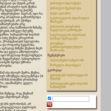
ახლდათ და მეფის კარის
ქართული ხელოვნება
ვნამ არაფერი იცის ქსენია
ქართული მეცნიერება
რც ჩვეულებრივ ქალზე,
დედა ეკლესია
ინტერესებით. მაგრამ, იყო რა
 არც არაფრით გამოირჩეოდა
საქართველოს ისტორიული
ალებისგან, არ ჰქონდა
მხარეები
ამსახურებანი არც
ქართლის ცხოვრების
იის, არც სამშობლოს წინაშე.
სავალალო ეპიზოდები
ოვრების პირველ წლებზე
ვაჩნია. სამაგიეროდ ხალხის
საქართველოს ისტორიის
ა სახე ქსენია გრიგორის
საამაყო ფურცლები
, ქრისტესათვის სულელისა,
ეროვნულ-
ა და როგორც ნეტარისა.
განმათავისუფლებელი
 აგრეთვე მიზეზი ქსენიას მიერ
მოძრაობა
სა და ყველა ამსოფლიური
ეზი იყო სრულიად მოულოდნელი
ჩვენებურები
ად შეყვარებულ, სასიცოცხლო
ჰიპოთეზების სამყაროში
რიოდში მყოფი ქმრისა -
შორეული ახლობელი
ტროვისა.
გეორგიკა
მ ისე ძლიერ შეძრა ქსენია
უცხოელები საქართველოს
ლიერ იმოქმედა ახალგაზრდა 26
შესახებ
რომ მან თითქმის ერთბაშად
რი, ადამიანური, ყველა
ქართველები უცხო ხალხის
ბოდა.
სამსახურში
მას შემდეგ, რაც ქსენიამ
ვა ანტონოვას აჩუქა.
ს ძის უფროსობას, არ
. გარდაცვლილი პეტროვის
ომ ქსენია სავსებით