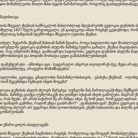
ეთი მონაწილეობა მიიღო მისი ბედის წარმართვაში, როგორც დაბადებისთანავე
შატისთავა
თის მხევალ ქსენიას სამრეკლოს მახლობლად მდებარეობს ევდოკია დენისის ას
მელიც 1827 წელს გარდაიცვალა. ეს გაიდუკოვა იმათ რიცხვს ეკუთვნოდა, რო
მელთაც ხანდახან სტუმრობდა მხევალი ღვთისა ქსენია.
თხელ, ნეტარმა ქსენიამ მასთან მაშინ შეიარა, როცა სადილობა იყო მოახლოვე
ხარებულმა ევდოკია დენისის ასულმა მაშინვე სუფრა გაშალა, ქსენია მაგიდასთ
ით, რაც ღმერთმა მისცა. დამთავრდა სადილობა. ევდოკია დენისის ასულმა მა
უმრობისთვის და ბოდიში მოიხადა ცუდი გამასპინძლებისთვის.
უ დამემდურები - ამბობდა იგი - საყვარელო ანდრეი თეოდორეს ძევ, მეტი არაფ
გიმასპანძლდე, არაფერი მომიმზადებია“.
მადლობთ, გეთაყვა, გმადლობთ მასპინძლობისთვის, - უპასუხა ქსენიამ, - ოღო
ნ ხომ შეგეშინდა ჩემთვის იხვის მოცემა!“
დოკია დენისის ასულს ძლიერ შერცხვა: ღუმელში მას მართლაცჰქონდა შემწვარ
ინახა. მაშინვე გაიქცა ღუმლისაკენ და დაიწყო იქადან იხვის გამოღება, მაგრამ ქს
ა, რას შვები, არ არის საჭირო! მე არ მინდა იხვი. მე ხომ ვიცი, რომ ყველაფრი
ნი ფაშატის გეშინია, რატომ უნდა გააბრაზო?“- „ფაშატისთავას“ ქსენია ევდოკია 
მელიც ძლიერ არ უყვარდა მისი ლოთობისთვის, უხეში ხასიათისა და ბილწი გ
გომარეობაში.
ნი ქმარი ცოლს ასაფლავებს
თის მხევალ ქსენიას ნაცნობთა რიცხვს, რომელთაც იგი ზოგჯერ მოინახულებდა
რეთვე, გოლუბევების ოჯახიც, რომელიც ქვრივი დედისა და 17 წლის ულამაზესი