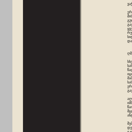
ვა
ერ
მი
გუ
გა
ყვ
რუ
სი
და
ღმ
სხ
სა
წა
იც
მა
სა
ერ
გა
აღ
იმ
წა
მც
ან
შე
დე
ეკ