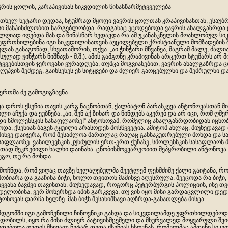
ჭრის ცოლის, კარაპივინას სიკვდილის წინასწარმეტყველება
თხელ ნეტარი დედაა, სტუმრად მყოფი ვაჭრის ცოლთან კრაპივინასთან, ესაუბ
სი მასპინძლობით სარგებლობდა. რადგანაც ეცოდებოდა ვაჭრის ახალგაზრდა
ლღიად იღებდა მას და წინასწარ ხედავდა რა ამ უკანასკნელის მოახლობულ სიკ
ეფრთხილებინა იგი სიკვდილისათვის აუცილებელი ქრისტიანული მომზადების შეს
ელას გასაგონად, სხვათაშორის, თქვა: „აი ჭინჭარი მწვანეა, მაგრამ მალე, ძალი
სულად ჭინჭარს ნიშნავს - მ.შ.). ამის გამგონე კრაპივინას არცერთ სტუმარს არ მ
ტყვებისთვის ჯეროვანი ყურადღება, თუმცა მოგვიანებით, ვაჭრის ახალგაზრდ
ღუპვის შემდეგ, გაიხსენეს ეს სიტყვები და ძლიერ გაოცებულნი და შეძრულნი დ
ერთმა ძე გამოგიგზავნა
ვა დროს ქსენია თავის კარგ ნაცნობთან, ქალბატონ პარასკევა ანტონოვასთან 
ხლი აჩუქა და ეუბნება: „აი, შენ აქ ზიხარ და წინდებს აკერებ და არ იცი, რომ ღმ
დი სმოლენსკის სასაფლაოზე!“ ანტონოვამ, რომელიც ახალგაზრდობიდან იცნო
ოდა, ქსენიას ბაგეს ტყუილი არასოდეს მოსწყვეტია. ამიტომ ახლაც, მიუხედავად 
შინვე დაიჯერა, რომ შესაძლოა მართლაც რაღაც განსაკუთრებული მოხდა და ს
საფლაოზე. ვასილევსკის კუნძულის ერთ-ერთ ქუჩაზე, სმოლენსკის სასაფლაოს
თად შეკრებილი ხალხი დაინახა. ცნობისმოყვარეობით შეპყრობილი ანტონოვა 
ეგო, თუ რა მოხდა.
მოჩნდა, რომ ვიღაც თავზე ხელაღებულმა მეეტლემ ფეხმძიმე ქალი გაიტანა, რომ
შობიარა და გააჩინა ბიჭი, ხოლო თვითონ მაშინვე აღესრულა. შეეცოდა რა ბიჭი, 
იყვანა ბავშვი თავისთან. მიუხედავად, როგორც პეტერბურგის პოლიციის, ისე 
დელობისა, ვერ მოხერხდა იმის გარკვევა, თუ ვინ იყო მისი გარდაცვლილი დედა, 
ტონოვას დარჩა ხელზე. მან ბიჭს შესანიშნავი აღზრდა-განათლება მისცა.
მდგომში იგი გამოჩენილი ჩინოვნიკი გახდა და სიკვდილამდე უფრთხილდებოდ
დობილს, იყო რა მისი ძლიერ პატივისმცემელი და მხურვალედ მოყვარული შვილ
იდებოდა ღვთის მხევალ ნეტარ დედა ქსენიას ხსოვნას, რომელმაც ამდენი სიკე