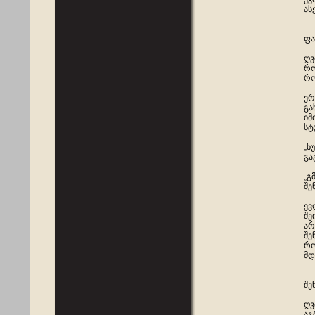
ას
ფა
ღვ
რო
რო
ერ
გა
იმ
სტ
„ნ
გა
„გ
შე
ევ
შე
არ
შე
რო
მდ
შე
ღვ
აგ