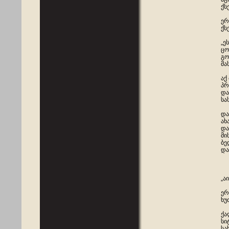
ქს
ერ
ქს
„ე
ცო
გო
მა
აქ
პრ
და
სა
და
ახ
და
მი
ბე
და
„ა
ერ
ხუ
ქა
სი
სა