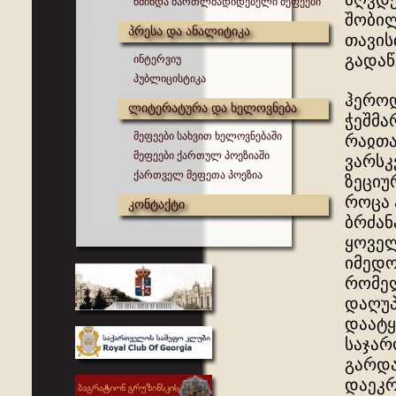
წმინდა მართლმადიდებელი მეფეები
შობილ
პრესა და ანალიტიკა
თავის
გადაწ
ინტერვიუ
პუბლიცისტიკა
ჰეროდ
ლიტერატურა და ხელოვნება
ჭეშმა
მეფეები სახვით ხელოვნებაში
რაჲთა
მეფეები ქართულ პოეზიაში
ვარსკ
ქართველ მეფეთა პოეზია
ზეციუ
როცა 
კონტაქტი
ბრძან
ყოველ
იმედო
რომელ
დაღუპ
დაატყ
საჯარ
გარდა
დაეკრ