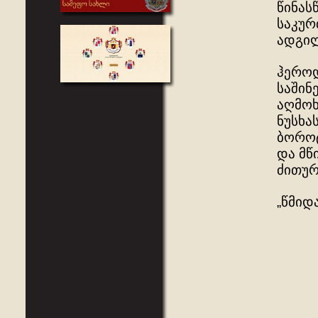
წინას
საკურ
ადგილ
ჰეროდ
საშინ
აღმოხ
ნუსხა
ბოროტ
და მწ
ძითურ
„წმიდ