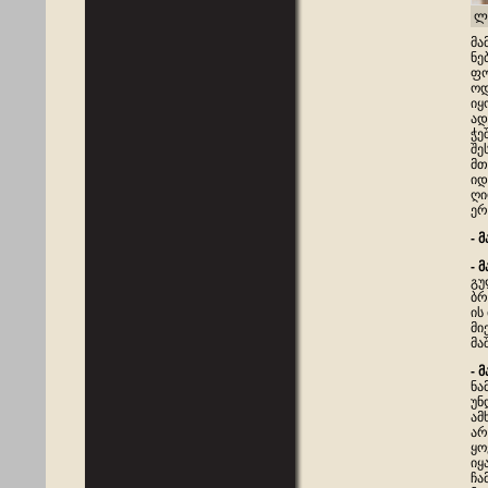
ლ
მა
ნე
ფო
ოდ
იყ
ად
ჭე
შე
მთ
იდ
ღი
ერ
-
მ
-
მ
გუ
ბრ
ის
მი
მა
- 
ნა
უნ
ამ
არ
ყო
იყ
ჩა