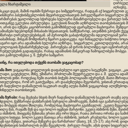
ღირსეულ
ელა ჩხარტიშვილი
აღსავსე
მაკაცი დგას, მაშინ ოჯახში წესრიგი და სიმყუდროვეა, რადგან აქ სიყვარულით
ბისმიერი პასუხისმგებლობის მტვირთველისათვის პირველწყარო სიყვარული უნდ
რმირებას უცილობლად სჭირდება სულიერი მასაზრდოებელი და ქართულ სინამ
ითგანვე ეკლესია ასრულებდა. ეკლესიის წიაღში აღზრდილი თაობებისათვის 
ო, არის და იქნება კაცობრიობის გამომხსნელად ჯვარცმული მაცხოვარი. შემდ
ამიანები ხდებოდნენ მისაბაძი სხვათათვის. სამწუხაროდ, ათეიზმის ეპოქაში ქვ
შმარიტი ღირებულებებისგან. ამ პერიოდში გაბატონებულმა იდეოლოგიამ უარი
საბამისად, მისგან მომდინარე წყარო გადაიკეტა. იგი ჩანაცვლდა საბჭოთა სო
ავარი იყო არა ადამიანის სულიერი აღზრდა, სიყვარული, კეთილდღეობა, არა
ეოლოგიის შესანარჩუნებლად. პიროვნება ამ დროს ბოლომდე იყო იგნორირებუ
რებულებების გადაფასება, რასაც ადამიანის მანკიერად ჩამოყალიბება მოჰყვა.
თი გამოვლინებაა ე. წ. ქუჩური სამყარო.
აინც
,
რა
ითვლებოდა
თქვენს
თაობაში
ვაჟკაცობად
?
ამა
შიო
:
ვაჟკაცობა ყოველთვის დაფასებული იყო ყველა საუკუნეში. ვაჟკაცი, „კ
ლადი, გაუტეხელი, მხნე, უშიშარი, ბრძოლაში შეუდრეკელი და ა. შ. ყველა ადამ
ძოლის ჟინი. როდესაც ჩემი თაობის ბიჭებს პოლიციაში იჭერდნენ, მათი მხრიდ
 ითვლებოდა, რომ არ გათქვამდა, არ დააბეზღებდა მეგობარს, ვისთან ერთადაც
ერ ჩადენილი დანაშაულის საკუთარ თავზე აღება მაშინ ვაჟკაცობად აღიქმებოდა
შინდელი თაობისთვის.
მამა ზურაბი:
რაც შეეხება სხვის მიერ ჩადენილი დანაშაულის საკუთარ თავზე აღე
მდვილი, ჭეშმარიტი დახმარების სურვილი ამოძრავებს, მაშინ იგი გამართლებ
და მოჰყვეს ისეთი მხილება, რომელსაც მაცხოვარი გვასწავლის: „უკეთუ შეგცოდოს
ხილე მას, რაჟამს შენ და იგი ხოლო იყვნეთ მარტონი. უკეთუ ისმინოს შენი, შეიძი
ა ისმინოს, მიიყვანე შენთანა ერთი ანუ ორი სხვაი, რათა პირითა ორისა და სამ
ველი სიტყვა. ხოლო უკეთუ მათიცა არა ისმინოს, უთხარ კრებულსა; ხოლო უკეთ
ავნ იგი შენდა, ვითარცა მეზვერე და წარმართი“ (მათე, 18, 15-17). ასე რომ, დი
მდენისთვის სიმართლის თქმა შეგეძლოს. პირველ რიგში, ამას დიდი სიყვარულ