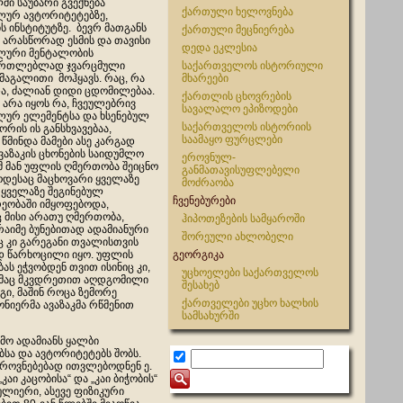
ში საუბარი გვექნება
ქართული ხელოვნება
ლურ ავტორიტეტებზე,
ს ინსტიტუტზე. ბევრ მათგანს
ქართული მეცნიერება
 არასწორად ესმის და თავისი
დედა ეკლესია
ლური მენტალობის
ართლებლად ჯვარცმული
საქართველოს ისტორიული
 მაგალითი მოჰყავს. რაც, რა
მხარეები
და, ძალიან დიდი ცდომილებაა.
ქართლის ცხოვრების
 არა იყოს რა, ჩვეულებრივ
სავალალო ეპიზოდები
ლურ ელემენტსა და ხსენებულ
საქართველოს ისტორიის
შორის ის განსხვავებაა,
საამაყო ფურცლები
წმინდა მამები ასე კარგად
ავაზაკის ცხონების საიდუმლო
ეროვნულ-
ომ მან უფლის ღმერთობა შეიცნო
განმათავისუფლებელი
ოდესაც მაცხოვარი ყველაზე
მოძრაობა
 ყველაზე შეგინებულ
ჩვენებურები
ეობაში იმყოფებოდა,
 მისი არათუ ღმერთობა,
ჰიპოთეზების სამყაროში
რაიმე ბუნებითად ადამიანური
შორეული ახლობელი
ც კი გარეგანი თვალისთვის
 წარხოცილი იყო. უფლის
გეორგიკა
ს ეჭვობდენ თვით ისინიც კი,
უცხოელები საქართველოს
მაც მკვდრეთით აღდგომილი
შესახებ
გი, მაშინ როცა ზემორე
ქართველები უცხო ხალხის
ნიერმა ავაზაკმა რწმენით
სამსახურში
მო ადამიანს ყალბი
ებსა და ავტორიტეტებს შობს.
როვნებებად ითვლებოდნენ ე.
ი კაცობისა“ და „კაი ბიჭობის“
ულიერი, ასევე ფიზიკური