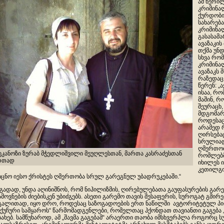
ამ წერილ
კრიმინა
ქურდობი
სახარება
კრიმინა
გასასამ
ავაზაკის
თქმა უნ
სხვა რომ
კრიმინა
ავაზაკს 
რაზედაც 
წერენ: „
ისაა, რ
მაშინ, რ
შეურაცხ,
მდგომარ
როდესაც
არამედ 
ღირსება
სრულიად
ღმერთობა
ეკანოზი ზურაბ მჭედლიშვილი მეუღლესთან, მართა კასრაძესთან
რომლებ
რთად
იხილეს ი
კეთილგო
იცნო იესო ქრისტეს ღმერთობა სრულ გარეგნულ უბადრუკებაში.“
გადად, უნდა აღინიშნოს, რომ ნიჰილიზმის, ღირებულებათა გაუფასურების გარე
ამოვნების ძიებისკენ უბიძგებს. ასეთი გარემო თავის შესაფერის, სუროგატ გმირ
გალითად, იყო დრო, როდესაც საზოგადოების ერთ ნაწილში ავტორიტეტულ პი
 „ქუჩური სამყაროს“ წარმომადგენლები, რომელთაც ჰქონდათ თავიანთი გაგება „კა
სახებ. სამწუხაროდ, ამ „შავმა გაგებამ“ არაერთი თაობა იმსხვერპლა როგორც ს