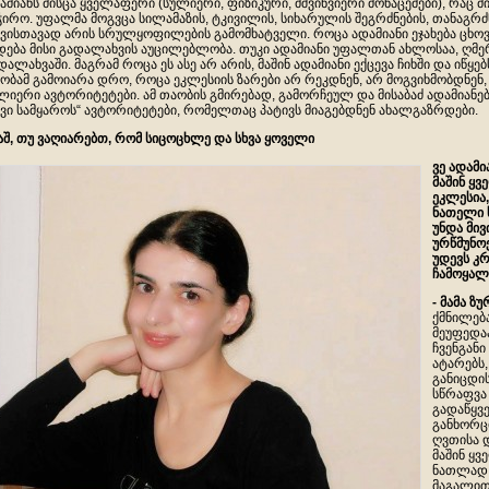
ამიანს მისცა ყველაფერი (სულიერი, ფიზიკური, მშვინვიერი მონაცემები), რაც მ
ჭირო. უფალმა მოგვცა სილამაზის, ტკივილის, სიხარულის შეგრძნების, თანაგრძ
ვისთავად არის სრულყოფილების გამომხატველი. როცა ადამიანი ეჯახება ცხო
დება მისი გადალახვის აუცილებლობა. თუკი ადამიანი უფალთან ახლოსაა, ღმერ
დალახვაში. მაგრამ როცა ეს ასე არ არის, მაშინ ადამიანი ექცევა ჩიხში და იწყებ
ობამ გამოიარა დრო, როცა ეკლესიის ზარები არ რეკდნენ, არ მოგვიხმობდნენ, 
ლიერი ავტორიტეტები. ამ თაობის გმირებად, გამორჩეულ და მისაბაძ ადამიანება
ავი სამყაროს“ ავტორიტეტები, რომელთაც პატივს მიაგებდნენ ახალგაზრდები.
აშ
,
თუ
ვაღიარებთ
,
რომ
სიცოცხლე
და
სხვა
ყოველი
ვე
ადამი
მაშინ
ყვ
ეკლესია
ნათელი
უნდა
მივ
ურწმუნო
უდევს
კრ
ჩამოყალ
-
მამა
ზუ
ქმნილება
მეუფედა
ჩვენგანი
ატარებს
განიცდის
სწრაფვა 
გადაწყვე
განხორც
ღვთისა დ
მაშინ ყვ
ნათლად 
მაგალითზ