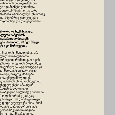
 ღირსებების აბსოლუტურად
ეს ადამიანები ვითომდა
ამყაროს“ წევრები კი „არა
ს მაინც ატარებდნენ. ეს ორივე
ბის, ზნეობრივ-ესთეტიკური
ურდობასაც და დაბეზღებასაც.
ბჭოური ფენომენია. იგი
ნალური სამყაროს
 უსამართლობისადმი
ა. პირიქით, ეს იყო ბნელ
რ იყო მართული...
 სიკეთის ქმნისთვის კი არ
ობლად მრავალნაირი
იმართული, რომ თავად იყოს
ებს, რაც თავიდან ბოლომდე
სიყვარულია, ავტორიტეტი კი –
ნაა, მათთვის ავტორიტეტი
რუნვა, სიკეთე, პატიება,
ს და უმეტესწილად ეს
ულისხმობს სხვის დაჩაგვრას,
ეხედულებები ამა თუ იმ
ნერგვას ძალადობით
ემა თავიდან ბოლომდე შიშითაა
ი“ თავის დროზე კარგად
ფუძნებული. ეს დიქტატორული
ე დიდი უბედურება ისაა, რომ
ელთვის „მართალ“ სიტყვას
ზეობაა საკუთარი თავისა.
ი კი - თავმდაბალი და