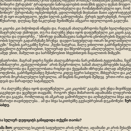
ალსაზრისით. კრიმინალურმა მენტალიტეტმა არნახულ მასშტაბებს განსაკუთრებ
ანონიერი ქურდების“ ტრადიციები საზოგადოების თითქმის ყველა ფენას მოედო 
რდული იდეოლოგია იმდენად წახალისებული და რომანტიზირებული იყო, რომ 
ანონიერ“ ქურდობაზე ოცნებობდნენ, ცდილობდნენ მიებაძათ მათი ავტორიტეტებ
მ ეს იყო თავისუფალი, უტეხი სულის გამოვლინება. ქურდს უყურებდნენ, როგორ
მწუხაროდ, დღესაც მეტ-ნაკლებად შეინიშნება ამგვარი იდეოლოგიის გავლენა.
აი კაცობა კაი ბიჭობიდან იწყება და, რადგან ახალგაზრდობა ჩვენი ხვალინდელ
მაჯერებლად ესმოდეთ, თუ რა ძალებზე უნდა იყოს დაფუძნებული კაი კაცის გაგე
თელსა და ღვთიურზე...“ სწორედ დამნაშავეთა სამყაროს ცნობიერების შეცვლა
ობის სულიერ გადარჩენაზე ზრუნვა დაედო საფუძვლად ოთარ ნიკოლაიშვილის 
გეში.“ წიგნის გარეკანზე წერია: „ჩვენი ნატვრაა, მალე ვიხილოთ გაბრწყინებუ
დგენილი ტერიტორიებით, სულიერად და ზნეობრივად ამაღლებული; საქართვ
ამედ ენით, მამულით და სარწმუნოებით სხვებისთვის მაგალითის მიმცემი.
ატრობთ, მაგრამ ვიდრე ჩვენი ახალგაზრდობა ნარკომანიის ტყვეობაშია, ჩვე
იმინალური „ფასეულობებით“ არის შეპყრობილი, სანამ ახალგაზრდებში საგან
უნდობლობა და მკვლელობათა რიცხვი და ქვეყანაში იზრდება ახლად აშენებუ
ოდენობა, გაბრწყინებამდე შესაძლოა კიდევ ბევრი სასჯელი, მსხვერპლი და კატ
ტორის მოკრძალებული სურვილია, ამ წიგნის წაკითხვის შემდეგ ერთი-ორი ადამ
დვას და მარადიულ სატანჯველს.
 ძალებზე უნდა იყოს დაფუძნებული „კაი კაცობის“ გაგება; ვის უნდა მივიჩნევ
ვაგებდეთ და ვცემდეთ თაყვანს; როგორ უნდა მიმართოს ადამიანმა ლიდერობის 
არი და გაგება, რომლითაც ის აშკარად გამორჩეული და აღმატებულია სხვა ადამ
შმარიტი თავისუფლება... ამ და სხვა საკითხებზე გვესაუბრებიან დეკანოზები:
ზურ
ნაბდე.
რა
სულიერ
დეფიციტს
განიცდიდა
თქვენი
თაობა
?
ამა
შიო
:
ყოველივე სიკეთის საფუძველი არის ღმერთი, ადამიანი კი არის შესაქმ