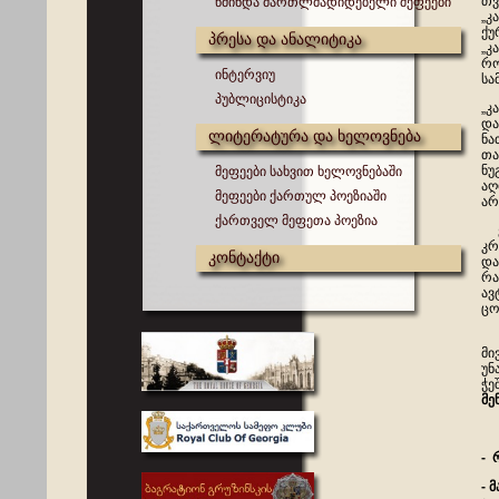
თვ
წმინდა მართლმადიდებელი მეფეები
„კ
ქუ
პრესა და ანალიტიკა
„კ
რო
ინტერვიუ
სა
პუბლიცისტიკა
„კ
და
ლიტერატურა და ხელოვნება
ნა
თა
ნუ
მეფეები სახვით ხელოვნებაში
აღ
მეფეები ქართულ პოეზიაში
არ
ქართველ მეფეთა პოეზია
ვნ
კრ
კონტაქტი
და
რა
ავ
ცო
რა
მი
უნ
ჭე
მე
-
-
მ