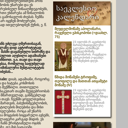
ისი ბედნიერებისთვის არის
ნობის უნარები და ეს
ვრებისეულ წინააღმდეგობებს,
თი ეხმარება ამ წინაღობის
ს გამოსავლის ძიებას. ჩემმა
არ იყვნენ მოძღვრები,
დ ითვლებოდნენ ქუჩის, ე. წ.
მღვდელმოწამე აპოლინარი,
რავენელი ეპისკოპოსი (+დაახლ.
75)
23 ივლისს (5 აგვისტოს)
ანს
ეძლევა
ღმერთისაგან
,
მართლმადიდებლური
ელაზე
დიდ
ავტორიტეტად
ეკლესია აღნიშნავს
მღვდელმოწამე
,
მასში
დავანებული
სიბრძნე
და
აპოლინარის, რავენელი
სულით
აღვსილი
ადამიანები
ეპისკოპოსის (+დაახლ.
იჩნიოთ
.
ე
.
ი
.
თავი
და
თავი
75) ხსენების დღეს.
ებაა
,
რომელიც
საფუძვლად
იმინალური
მენტალიტეტის
იბებას
...
წმიდა მოწამენი ტროფიმე,
რაბი
:
დიახ, ადამიანი, როგორც
თეოფილე და მათთან ათცამეტი
 და ხატება კოსმოსის
მოწამე (IV)
ა შექმნილი. თითოეული
23 ივლისი (5 აგვისტოს)
 საკუთარ თავში მეუფებრიობას
მართლმადიდებლური
, მმართველად, განმგებლად
ეკლესია აღნიშნავს წმიდა
 თავს. ჩვენში ყოველთვისაა
მოწამენი ტროფიმეს,
თეოფილეს და მათთან
მართვის, პასუხისმგებლობის,
ათცამეტი მოწამის (IV)
ტილების მიღებისა და მისი
ხსენების დღეს.
იელებისა. როცა ამ უნარს
ა მოყვასის სიყვარული ავსებს,
ელაფერი კარგად მიდის. ეს
ჩანს ქრისტიანული ოჯახს
ე. თუ მის სათავეში