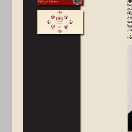
ად
სა
თა
ჩნ
გა
თა
სუ
„შ
-
მ