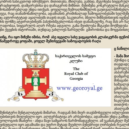
გობრის სასიკეთოდ იმოქმედო. მითითება, მხილება, განსჯა, შეგონება სიყვარუ
ურაცხყოფის, დამცირებისა და დაჩაგვრის მიზნით. შენიშვნა კონკრეტული მან
მოსასწორებლად უნდა ითქვას. ყოველივე ზემოაღნიშნულის გაუთვალისწინებ
ივეა, რაც თანამონაწილეობა, ადამიანის კრიმინალად ჩამოყალიბებაში ხელშეწყო
ნც ავტორიტეტად აყალიბებს თავის თავს, საკუთარი, ბნელი მიზნებისთვის იყენ
შის ფონზე ატვირთებინებს პასუხისმგებლობას ისეთ დანაშაულზე, რაც მას არ ჩაუ
ლადობაა, სიყვარულს აღარ რჩება ადგილი. განა შეიძლება მსგავსი მოქმედება მ
ენი ქვეყნის ისტორიაში, თუნდაც უახლოეს წარსულში გმირობისა და მოყვასისთ
მაინც, რა იყო მიზეზი იმისა, რომ ასე იცვალა სახე ვაჟკაცობის კლასიკურმა ფენო
ნამედროვე ყოფაში, ყოველ შემთხვევაში საზოგადოების რაღა
ც ნაწილი
- მამა ში
ჰქონდა 
თავდადებ
გამოვლენ
ასპარეზი
დამყარდა
შინაგანი
საშუალებ
გმირები,
სოციალი
ახალგაზ
ნაკლებად
თითქოს 
ახალგაზ
მუნისტური მენტალიტეტის მიმართ, რადგან მის მიერ თავსმოხვეული იძულებით
ნებისთვის მიუღებელი იყო. ალტერნატივა არ არსებობდა; ადამიანი უნდა გამხდ
ეოლოგიის მსახური - ანდა შავი სამყაროს წარმომადგენელი. ამ უკანასკნელ 
ვისუფალი იყო ადამიანი და უფრო მეტად შეეძლო ბუნებრივი ღირსების რეალიზ
ტანა. რადგან სიმართლე არც მეორე მხარეს იყო, იმიტომ რომ, უღირსი მეთოდ