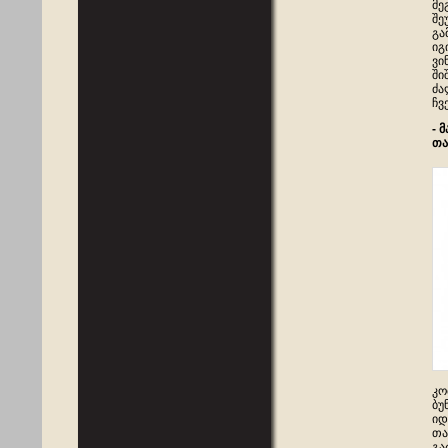
მე
შე
გა
იგ
ვი
ში
ძა
ჩვ
- 
თა
კო
ბუ
იდ
თა
გა