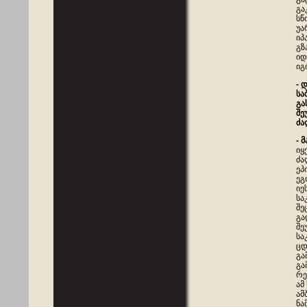
გა
სწ
უა
იპ
გზ
იდ
იგ
- 
სა
გა
შე
ძა
- 
იყ
ძა
ეპ
ეგ
იე
სა
შე
გა
შე
სა
ცდ
გა
გა
რე
ამ
ამ
ნა