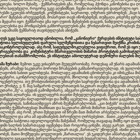
კეთება. ხოლო მესამე, - ჭეშმარიტების გზა, რომელსაც ჰქონდა კანონებისა და
ორი საფუძველი, როგორც უკვე აღვნიშნეთ, ჩვენი თაობისთვის დაფარული იყო. 
რესში უკეთესს ირჩევდნენ. კომუნისტები, საერთოდ, ღმერთს ებრძოდნენ; „შავი ს
არო“ მცნებას არღვევდნენ, მოპარვით თავს იწონებდნენ, თუმცაღა კისერზე ჯვრებ
ა მცდარი იყო. ჭეშმარიტი გზა იყო ღვთის მცნებების დაცვის, ნამდვილი ვაჟკაცო
ეალებისა და პრინციპების განხორციელების გზა. ქრისტიანობა გამორიცხავს ქ
ი ადამიანს ჭეშმარიტ თავისუფლებას ანიჭებს.
დღეს უკვე საყოველთაოდ ცნობილია, რომ „კანონიერი“ ქურდების ინსტიტუტი სა
ბჭოთა ხელისუფლების ფარული ხელშეწყობითა და ნებართვით შეიქმნა კრიმი
საკონტროლებლად. ასე რომ, საფუძველმოკლებულია ვიფიქროთ, რომ ეს იყო
ურიგებლობა და კომუნისტური მმართველობის მიმართ პროტესტის გამოხატულებ
ლებთან თანამშრომლობა. ეს ინსტიტუტი აბსოლუტურად დემონური ძალების მიე
მამა ზურაბი:
ზემოთ უკვე ვისაუბრეთ მეუფებრიობაზე. როდესაც ამ უნარს ადამიანი
ენებს, არამედ საკუთარი ბოროტი ზრახვების განსახორციელებლად, ის უცილ
ლადობის სახით ყალიბდება. მოძალადე ადამიანის ცნობიერება კი იმისკენაა მ
იცენტრი, აკონტროლებდეს ყველაფერს, მხოლოდ ის იღებდეს გადაწყვეტილებ
ოცენტრულია. თუ ქრისტიანისთვის უმთავრესი საყრდენი ღვთისა და ადამიანის 
სო ქრისტე, ე. წ. შავ სამყაროს ლიდერთათვის საკუთარ თავზე ზემდგომი არავი
კუთარი „მე“-ა. აქედან გამომდინარე, ამგვარი ცნობიერებისათვის უცხოა სხვაზე ზ
ცდომის აღიარება. ის ყველაფერს თავისი შეხედულებებიდან, შეგნებიდან წყვეტ
დაწყვეტილება ძალადობრივი და შიშზე აგებულია. ვაჟკაცობა, მათი გაგებით, გ
ურაცხყოფას, საწინააღმდეგო აზრის შეუწყნარებლობას. „კაი ბიჭებს“ თავიანთი შ
კითხზე ჭეშმარიტებად მიაჩნიათ და საკუთარი აზრის მიმართ პატივისცემის და
ილობენ. ასე რომ, ერთი შეხედვით იმ წრეში მათ მიმართ არსებული პატივისც
მოწვეული და არა ამ ადამიანების პიროვნული ღირსებებით.. მათი „ავტორიტეტ
მოიყენა საბჭოთა იდეოლოგიურმა მანქანამ, რომელიც თავადაც შიშზე იყო და
ჟიმი ხალხის სამართავად იყენებდა მათ როგორც ციხეში, ასევე გარეთ. ყველაზ
 სამყაროს წარმომადგენლები საკუთარ თავს „მართალს“ უწოდებენ. ისინი ყოვ
ბობენ, მათი მოქმედება ყოველთვის „მართალია“. ეს უკიდურესი ამპარტავნება, 
მდვილი ვაჟკაცობის პირველწყარო ყოველთვის სიყვარულია, მართალი ადამიან