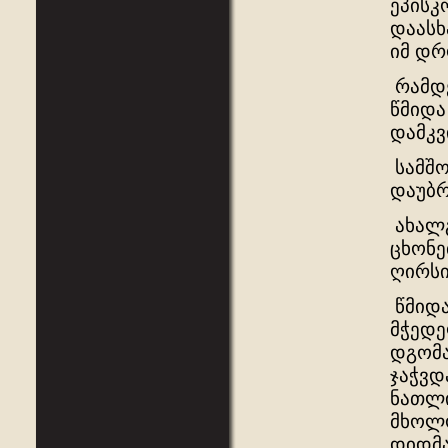
ეპისკ
დაასხ
იმ დრ
რამდე
წმიდა
დამკვ
სამშო
დაუბრ
ახალგ
ცხონე
ღირს
წმიდა
მჭედე
დგომა
ჯაჭვდ
ნათლი
მხოლო
დიდმა