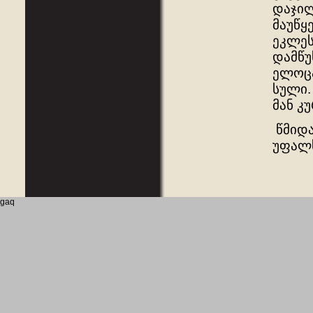
დაჯილ
მაუწყ
ეკლეს
დამწუ
ელოცა
სული.
მან კ
წმიდა
უფალ
gaq