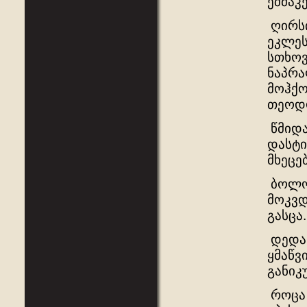
ეშმაკ
ღირსი
ეკლეს
სთხოვ
ნაპრა
მოჰქო
თეოდ
წმიდა
დასტი
მხეცე
ბოლოს
მოკვდ
გასცა
დედას
ყმაწვ
განიკ
როცა 