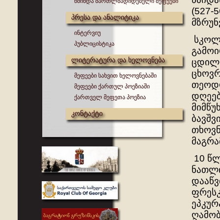
წმინდა მართლმადიდებელი მეფეები
(527-
პრესა და ანალიტიკა
მზრუნ
ინტერვიუ
სკოლა
პუბლიცისტიკა
გამოი
ლიტერატურა და ხელოვნება
ცდილო
ცხოვრ
მეფეები სახვით ხელოვნებაში
თეოდო
მეფეები ქართულ პოეზიაში
დღეებ
ქართველ მეფეთა პოეზია
მიმწუ
კონტაქტი
ბავშვ
თხოვნ
მაგრა
10 წლ
ნათლი
დააწვ
ფრესკ
ეპკურ
ღამობ