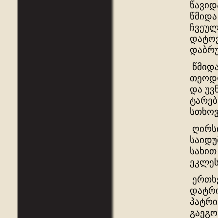
წავიდ
წმიდა
ჩვეულ
დატოვ
დაბრუ
წმიდა
თეოდო
და უვ
ტარებ
სთხოვ
ღირსი
საიდუ
სახით
ეკლეს
ერთხე
დატრი
პატრი
გაეგო