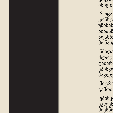
ისიც 
როცა 
კონსტ
უწინა
წინას
აღასრ
მონას
წმიდა
მლოცვ
ტაძარ
ეპისკ
პავლე
მიტრო
გამოი
ეპისკ
ეკლეს
მიესწ