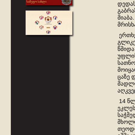
დედას
გაბრა
მიაბა
მრისხ
ერთხე
გლიკე
წმიდა
უფლის
სათნო
მოიყა
ცაზე 
მადლი
აღკვე
14 წლ
ეკლეს
საჭმე
მხოლო
თეოდო