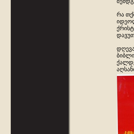
შემდგ
რა თქ
იდეოლ
ქრისტ
დავუთ
დღევა
ბიბლი
ქალდე
აღსან