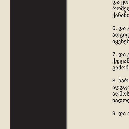
და ყო
რომელ
ქანან
6. და
ადგიდ
იყვნეს
7. და
ქუეყა
გამოჩ
8. წა
აღდგა
აღმოს
ხადოდ
9. და