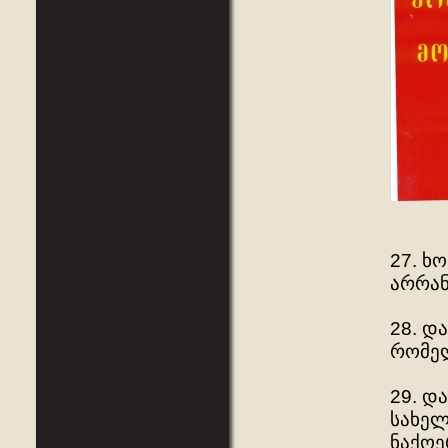
27. ხ
არრან
28. დ
რომელ
29. დ
სახელ
ნაქოე