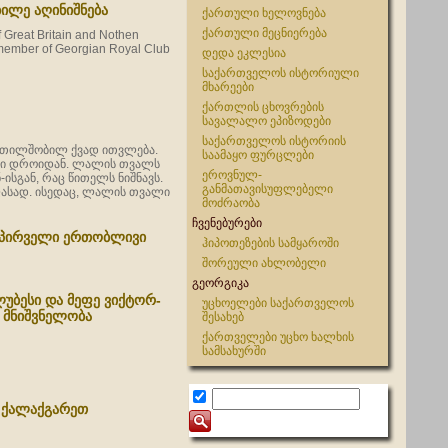
ბილე აღინიშნება
ქართული ხელოვნება
ქართული მეცნიერება
f Great Britain and Nothen
d member of Georgian Royal Club
დედა ეკლესია
საქართველოს ისტორიული
მხარეები
ქართლის ცხოვრების
სავალალო ეპიზოდები
საქართველოს ისტორიის
კეთილშობილ ქვად ითვლება.
საამაყო ფურცლები
სი დროიდან. ლალის თვალს
ეროვნულ-
ისგან, რაც წითელს ნიშნავს.
განმათავისუფლებელი
ასად. ისედაც, ლალის თვალი
მოძრაობა
ჩვენებურები
ს პირველი ერთობლივი
ჰიპოთეზების სამყაროში
შორეული ახლობელი
გეორგიკა
ლუბესი და მეფე ვიქტორ-
უცხოელები საქართველოს
 მნიშვნელობა
შესახებ
ქართველები უცხო ხალხის
სამსახურში
ი ქალაქგარეთ