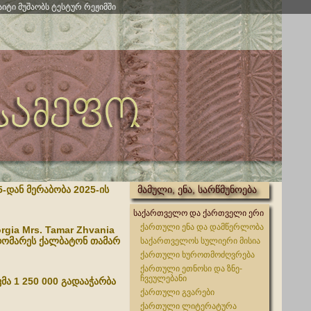
აიტი მუშაობს ტესტურ რეჟიმში
-დან მერაბობა 2025-ის
მამული, ენა, სარწმუნოება
საქართველო და ქართველი ერი
ქართული ენა და დამწერლობა
orgia Mrs. Tamar Zhvania
დომარეს ქალბატონ თამარ
საქართველოს სულიერი მისია
ქართული ხუროთმოძღვრება
ქართული ეთნოსი და ზნე-
ჩვეულებანი
მა 1 250 000 გადააჭარბა
ქართული გვარები
ქართული ლიტერატურა