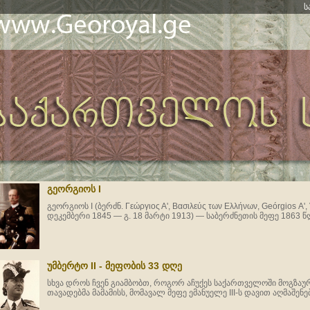
ს
გეორგიოს I
გეორგიოს I (ბერძნ. Γεώργιος Αʹ, Βασιλεύς των Ελλήνων, Geórgios Αʹ, V
დეკემბერი 1845 — გ. 18 მარტი 1913) — საბერძნეთის მეფე 1863 
უმბერტო II - მეფობის 33 დღე
სხვა დროს ჩვენ გიამბობთ, როგორ აჩუქეს საქართველოში მოგზა
თავადებმა მამამისს, მომავალ მეფე ემანუელე III-ს დავით აღმაშენ