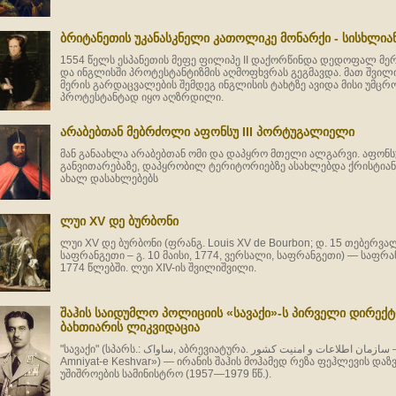
ბრიტანეთის უკანასკნელი კათოლიკე მონარქი - სისხლია
1554 წელს ესპანეთის მეფე ფილიპე II დაქორწინდა დედოფალ მე
და ინგლისში პროტესტანტიზმის აღმოფხვრას გეგმავდა. მათ შვილ
მერის გარდაცვალების შემდეგ ინგლისის ტახტზე ავიდა მისი უმცრ
პროტესტანტად იყო აღზრდილი.
არაბებთან მებრძოლი აფონსუ III პორტუგალიელი
მან განაახლა არაბებთან ომი და დაპყრო მთელი ალგარვი. აფონს
განვითარებაზე, დაპყრობილ ტერიტორიებზე ასახლებდა ქრისტიან
ახალ დასახლებებს
ლუი XV დე ბურბონი
ლუი XV დე ბურბონი (ფრანგ. Louis XV de Bourbon; დ. 15 თებერვა
საფრანგეთი – გ. 10 მაისი, 1774, ვერსალი, საფრანგეთი) — საფრა
1774 წლებში. ლუი XIV-ის შვილიშვილი.
შაჰის საიდუმლო პოლიციის «სავაქი»-ს პირველი დირექ
ბახთიარის ლიკვიდაცია
"სავაქი" (სპარს.: ساواک, აბრევიატურა. سازمان اطلاعات و امنیت کشور — «Sazman-e Ettela'at va
Amniyat-e Keshvar») — ირანის შაჰის მოჰამედ რეზა ფეჰლევის და
უშიშროების სამინისტრო (1957—1979 წწ.).