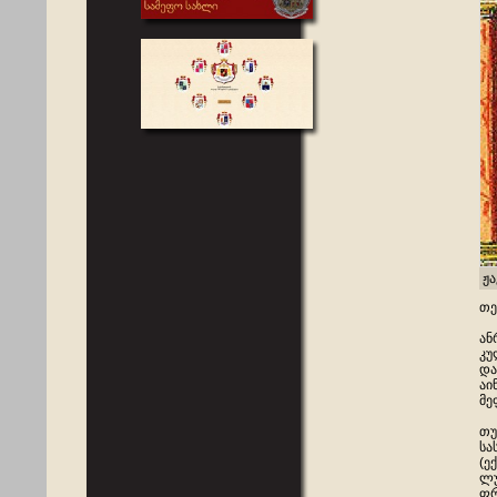
ჟა
თე
ან
კუ
და
აი
მე
თუ
სა
(ე
ლუ
ფრ