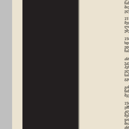
ჩა
მი
ელ
15
მე
ლი
უმ
15
ხდ
ედ
ჩა
ან
უკ
ჰე
ელ
სა
გვ
გი
წი
შე
15
ემ
კლ
შე
ყა
მი
ან