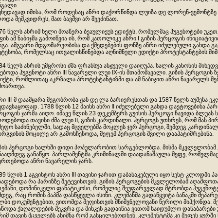
ნგალი.
უხედავად იმისა, რომ როდესაც ანრი დაქორწინდა ლუიზა დე ლორენ-ვემონტზე (
ოდა მემკვიდრეს, მათ ბავშვი არ შეეძინათ.
76 წელს ანრიმ ხელი მოაწერა ბეაულიეუს ედიქტს, რომელმაც ჰუგენოტები უკეთ
ფის ამ ნაბიჯმა გამოიწვია ის, რომ კათოლიკე ანრი I გიზის ჰერცოგის ინიცია
გა. ამგვარი მდგომარეობისა და ქმედებების ფონზე ანრი იძულებული გახდა გ
ეტესობა, რომელსაც ითვალისწინებდა აღნიშნული ედიქტი პროტესტანტების მი
84 წელს ანრის უმცროსი ძმა ფრანსუა ანჟუელი დაიღუპა. სალის კანონის მიხედ
ებოდა ჰუგენოტი ანრი III ნავარელი ლუი IX-ის შთამომავალი. გიზის ჰერცოგის ზე
იქტი, რომლითაც აკრზალა პროტესტანტიზმი და ამ ნაბიჯით ანრი ნავარელს მ
მოართვა.
რი III-მ დაამყარა მეგობრობა ჟან დე ლა ბარიერესთან და 1587 წელს აუშენა ე
ვდავსაყოფად. 1788 წლის 12 მაისს ანრი II იძულებული გახდა დაეტოვებინა პარ
რცოგის ჯარმა აიღო. იმავე წლის 23 დეკემბერს გუისის ჰერცოგი ჩავიდა ბლუას ს
ოდებოდა თავისი ძმა ლუი II, გიზის კარდინალი. ჰერცოგს უთხრეს, რომ მას 
მეფო საძინებელში, სადაც მცველებმა მოკლეს ჯერ ჰერცოგი, შემდეგ კარდინალ
ირგვინის მოცილე არ გამოსჩენოდა, მეფემ ჰერცოგის შვილი დააპატიმრებინა.
ზის ჰერცოგი ხალხში დიდი პოპულარობით სარგებლობდა. მისმა მკვლელობამ კ
ნააღმდეგ განაწყო. პარლამენტმა კრიმინალში დაადანაშაულა მეფე, რომელმაც
ერთებოდა ანრი ნავარელის ჯარს.
89 წლის 1 აგვისტოს ანრი III თავისი ჯარით დაბანაკებული იყო სენტ-კლოდში პ
ზადებოდა რა პარიზზე შეტევისთვის. გიზის ჰერცოგების მკვლელობამ აღაშფოთა
ემანი, დომინიკელი ფანატიკოსი, რომელიც შეუფარველად მტრობდა ჰუგენოტებ
მდეგ, რაც რომის პაპმა დასწყევლა ისინი. კლემანმა გადაწყვიტა ბანაკში შეპა
ლბი დოკუმენტებით, ვითომდა მეფისთვის მნიშვნელოვანი წერილი მიჰქონდა. მ
აწოდა ქაღალდების შეკვრა და მისკენ გადაიწია ვითომ საიდუმლო დანაბარები 
რიმ თავის მცველებს ანიშნა რომ გასცილებოდნენ. კლემენტტმა კი მეფეს ყურშ