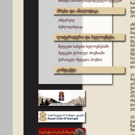
წმინდა მართლმადიდებელი მეფეები
ჩა
ათ
პრესა და ანალიტიკა
მე
ჰო
ინტერვიუ
ან
პუბლიცისტიკა
ბი
მა
ლიტერატურა და ხელოვნება
თა
მტ
მა
მეფეები სახვით ხელოვნებაში
ჰქ
მეფეები ქართულ პოეზიაში
მქ
სა
ქართველ მეფეთა პოეზია
ას
და
კონტაქტი
15
მი
კა
ეს
ჰქ
პრ
ინ
და
ელ
15
ტა
წე
მთ