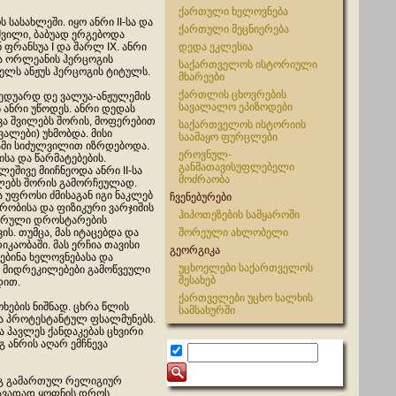
ქართული ხელოვნება
სასახლეში. იყო ანრი II-სა და
ქართული მეცნიერება
 შვილი, ბაბუად ერგებოდა
ენ ფრანსუა I და შარლ IX. ანრი
დედა ეკლესია
და ორლეანის ჰერცოგის
საქართველოს ისტორიული
წელს ანჟუს ჰერცოგის ტიტულს.
მხარეები
ქართლის ცხოვრების
-ედუარდ დე ვალუა-ანჟულემის
სავალალო ეპიზოდები
ს ანრი უწოდეს. ანრი დედას
ა შვილებს შორის, მოფერებით
საქართველოს ისტორიის
ვალები) უხმობდა. მისი
საამაყო ფურცლები
ამი სიძულვილით იზრდებოდა.
ეროვნულ-
სა და წარმატებების.
განმათავისუფლებელი
ილეშივე მიიჩნეოდა ანრი II-სა
მოძრაობა
ილებს შორის გამორჩეულად.
ა უფროსი ძმისაგან იგი ნაკლებ
ჩვენებურები
რობისა და ფიზიკური ვარჯიშის
ჰიპოთეზების სამყაროში
ლარული დროსტარების
ის. თუმცა, მას იტაცებდა და
შორეული ახლობელი
კაობაში. მას ერჩია თავისი
გეორგიკა
ებინა ხელოვნებასა და
უცხოელები საქართველოს
ი მიდრეკილებები გამოწვეული
შესახებ
დით.
ქართველები უცხო ხალხის
ხების ნიშნად. ცხრა წლის
სამსახურში
ბდა პროტესტანტულ ფსალმუნებს.
ა პავლეს ქანდაკებას ცხვირი
გ ანრის აღარ ემჩნევა
დეგ გამართულ რელიგიურ
თავადად ყოფნის დროს