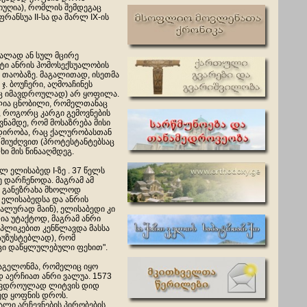
იუღია), რომლის შემდეგაც
რანსუა II-სა და შარლ IX-ის
უალად ან სულ მცირე
ქტი ანრის ჰომოსექსუალობის
 თაობაზე. მაგალითად, ისეთმა
. ბოუჩერი, აღმოაჩინეს
ლიც იმავდროულად) არ ყოფილა.
ხელია ცნობილი, რომელთანაც
ო, როგორც კარგი გემოვნების
ნამდე, რომ მოსაზრება მისი
ადირობა, რაც ქალურობასთან
 მიუძღვით (პროტესტანტებსაც
ი მის წინააღმდეგ.
ლ ელისაბედ I-ზე . 37 წელს
 დარჩენოდა. მაგრამ ამ
ს განეზრახა მხოლოდ
მ ელისაბედსა და ანრის
ლურად მაინ), ელისაბედი კი
ია უტაქტოდ, მაგრამ ანრი
ეპლიკებით კენწლავდა მასსა
აუზუსტებლად), რომ
ხუცი დაწყლულებული ფეხით".
 იაგელონმა, რომელიც იყო
 აერჩიათ ანრი ვალუა. 1573
იმავდროულად ლიტვის დიდ
ედ
ყოფნის დროს.
ალი არჩევნების პირობების