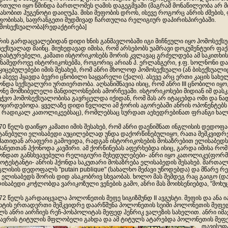
რთული იყო წმინდა ბართლომეს ღამის დაგეგმვაში (მაგრამ მონაწილეობა არ მ
ასობით ჰუგენოტი დაიღუპა. მისი მეფობის დროს, ისევე როგორც ანრის ძმების, ფ
ფობისას, საფრანგეთი მუდმივად ჩართულია რელიგიურ დაპირისპირებაში.
მოსექსუალობა[რედაქტირება]
რის გარდაცვალებიდან დიდი ხნის განმავლობაში იგი მიჩნეული იყო ჰომოსექს
სექსუალად მაინც. მიუხედავად იმისა, რომ არსებობს უამრავი დოკუმენტუირ ფა
დასტურებელი, კამათი ისტორიკოსებს შორის კვლავაც გრძელდება ამ საკითხის
ნამედროვე ისტორიკოსებმა, როგორიც არიან პ. ერლანგერი, ჯ.ფ. სოლნონი და ჯ
კიცებულებები იმის შესახებ, რომ ანრი მხოლოდ ჰომოსექსუალი (ან ბისექსუა
ს ასევე ჰყავდა ბევრი ცნობილი საყვარელი (ქალი). ასევე არც ერთი კაცის სა
ონდა სექსუალური ურთიერთობა. აღსანიშნავია ისიც, რომ ანრი III ცნობილი იყ
ონე მომხიბვლელი მანდილოსნების ამორჩევაში. ისტორიკოსები მიდიან იმ დასკვ
ეჭვო ჰომოსექსუალობისა გავრცელდა იქიდან, რომ მას არ იტაცებდა ომი და ნ
ოცირდებოდა. ყველაზე დიდი წვლილი ამ ჭორის აგორებაში ანრის ოპონენტებს
 რადიკალ კათოლიკეებსაც), რომლებსაც სურდათ აეხედრებინათ ფრანგი ხალხ
70 წელს დაიწყო კამათი იმის შესახებ, რომ ანრი დაენიშნათ ინგლისის დედოფა
ტანებული ელისაბედი აუცილებლად უნდა დაქორწინებულიყო, რათა მემკვიდრე
მათიდან არაფერი გამოვიდა, რადგან ისტორიკოსების მოსაზრებით ელისაბედ
პანეთთან ჰქონოდა კავშირი. ამ ქორწინებას აფერხებდა ისიც, გარდა იმისა რო
ონდათ განსხვავებული რელიგიური შეხედულებები- ანრი იყო კათოლიკე(ფორმა
ოტესტანტი- ანრის ჰქონდა საკუთარი მოსაზრება ელისაბედის შესახებ. მართალ
გლისის დედოფალს "putain publique" (სახალხო მეძავი უწოდებდა) და მწარე რ
 ელისაბედს შორის დიდ ასაკობრივ სხვაობას. ხოლო მას შემდეგ რაც გაიგო (დ
ისაბედი კოჭლობდა ვარიკოზული ვენების გამო, ანრი მას მოიხსენიებდა, "მო
72 წელს გარდაიცვალა პოლონეთის მეფე სიგიზმუნდ II ავგუსტი. მეფის და ანა
ხტის ერთადერთი მემკვიდრე დაარწმუნა პოლონეთის სეიმი პოლონეთის მეფედ
ლს ანრი აირჩიეს რეჩ-პოსპოლიტას მეფედ ჰენრიკ ვალეზის სახელით. ანრი 
ავრის ტიტულის მფლობელი გახდა და ამ ტიტულს ატარებდა პოლონეთის მეფ
თავისუფ