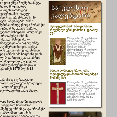
 ხელი უნდა მოეწერა პაქტა
სა და მეფე ანრის
ისთვის, რომელიც
ულებდა მას, დაეცვა
რი ტოლერანტობა რეჩ-
ტას საზღვრებში. ანრი
 შეწინააღმდეგებოდა მონარქის
მღვდელმოწამე აპოლინარი,
ების შეზღუდვას "ოქროს
რავენელი ეპისკოპოსი (+დაახლ.
ლების" მიხედვით. პოლონეთ-
75)
პარლამენტი ანრის
23 ივლისს (5 აგვისტოს)
ღმდეგა. მას შეეძლო
მართლმადიდებლური
ნებულიყო ანა იაგელონზე
ეკლესია აღნიშნავს
გიტიმურობისთვის, თუმცა
მღვდელმოწამე
აპოლინარის, რავენელი
ის მეფედ არჩევიდან სამი
ეპისკოპოსის (+დაახლ.
დეგ ანრის ძმა საფრანგეთის
75) ხსენების დღეს.
რლ IX გარდაიცვალა. ანრიმ
თი მალულად დატოვა და
ეთში დაბრუნდა,სადაც ის
კურთხეს 1575 წლის 13
წმიდა მოწამენი ტროფიმე,
თეოფილე და მათთან ათცამეტი
მოწამე (IV)
ონურისა და ფრანგული
23 ივლისი (5 აგვისტოს)
გიერთი პოლონური ტრადიცია
მართლმადიდებლური
თ. პოლონელებს კი
ეკლესია აღნიშნავს წმიდა
 იყო როგორც მათი ახალი
მოწამენი ტროფიმეს,
თეოფილეს და მათთან
ათცამეტი მოწამის (IV)
ხსენების დღეს.
ნია საფრანგეთზე. ვაველის
 მიხედვით სიბინძურე
შემდეგ ანრიმ გასცა ბრძანება
, რომლებსაც გაეცვნენ
ცივი წყალი აბაზანაში და