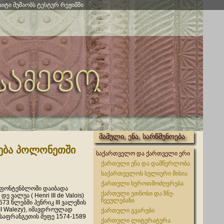
აიტი მუშაობს ტესტურ რეჟიმში
მამული, ენა, სარწმუნოება
რება პოლონეთში
საქართველო და ქართველი ერი
ქართული ენა და დამწერლობა
საქართველოს სულიერი მისია
ქართული ხუროთმოძღვრება
, ფონტენბლოში დაიბადა
ქართული ეთნოსი და ზნე-
ე ვალუა ( Henri III de Valois)
ჩვეულებანი
73 წლებში ჰენრიკ III ვალეზის
II Walezy), იმავდროულად
ქართული გვარები
საფრანგეთის მეფე 1574-1589
ქართული ლიტერატურა