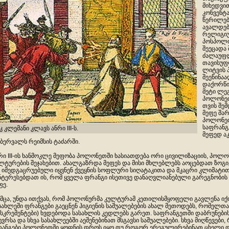
მიხედვით
კონვენტა
წერილებ
ავალდებ
რელიგიუ
პოსპოლი
შეეცადა
ძალაუფლ
თავისუფ
ლიტვის 
შეეწინაა
დაქორწი
მეტი ლე
პოლონეთ
თვის შემ
მეფე შა
პოლონე
საფრანგ
კ კლემანი კლავს ანრი III-ს.
მეფედ ა
ბერვალს რეიმსის ტაძარში.
რი III-ის ხანმოკლე მეფობა პოლონეთში ხასიათდება ორი ცივილიზაციის, პოლ
ლტურების შეჯახებით. ახალგაზრდა მეფეს და მისი მხლებლებს აოცებდათ ზო
 იმედგაცრუებული იყვნენ ქვეყნის სოფლური სიღატაკითა და მკაცრი კლიმატი
ნტერესებდათ ის, რომ ყველა ფრანგი ისეთივე დანაღვლიანებული გარეგნობის
ფე.
მცა, უნდა ითქვას, რომ პოლონურმა კულტურამ კეთილისმყოფელი გავლენა იქო
სახლეში ფრანგები გაეცნენ ჰიგიენის საშუალებების ახალ მეთოდებს, რომელთა
ქსკრემენტები) ხვდებოდა სასახლის კედლებს გარეთ. საფრანგეთში დაბრუნების 
ვრსა და სხვა სასახლეებში აეშენებინათ მსგავსი საშუალებები. სხვა მიღწევები
ანგები პოლონეთში ყოფნის დროს იყო თუ როგორ ერეგულირებინათ ცხელი და 