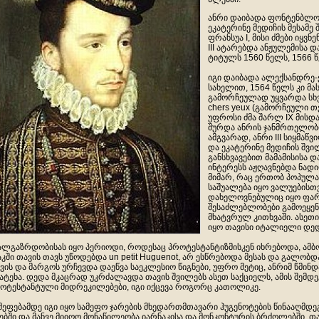
ანრი დაიბადა ფონტენბლოს 
ეკატერინე მედიჩის მესამე
ფრანსუა I, მისი ძმები იყვნ
III ატარებდა ანჟულემისა 
ტიტულს 1560 წელს, 1566 
იგი დაიბადა ალექსანდრე
სახელით, 1564 წელს კი მა
გამორჩეულად უყვარდა სხვ
chers yeux (გამორჩეული თ
უფროსი ძმა შარლ IX მისდ
შურდა ანრის ჯანმრთელობი
ამგვარად, ანრი III სიყმაწვ
და ეკატერინე მედიჩის შვ
განსხვავებით მამამისისა დ
ინტერესს აჟღავნებდა ნადი
მიმარ, რაც ერთობ პოპუ
საშუალება იყო ვალუებისთვ
დახელოვნებულიც იყო ფარი
შესაძლებლობები გამოეყენ
მხატვრულ კითხვაში. ასეთ
იყო თავისი იტალიელი დე
ალგაზრდობისას იყო პერიოდი, როდესაც პროტესტანტიზმისკენ იხრებოდა, ამბო
აკში თავის თავს უწოდებდა un petit Huguenot, არ ესწრებოდა მესას და გალო
ვის და მარგოს ურჩევდა დაეწვა საეკლესიო წიგნები, უფრო მეტიც, ანრიმ წმინდ
ატეხა. დედა მკაცრად უკრძალავდა თავის შვილებს ასეთ საქციელს, ამის შემდე
ოტესტანტული მიდრეკილებები, იგი იქცევა როგორც კათოლიკე.
მეფებამდე იგი იყო სამეფო ჯარების მხედართმთავარი ჰუგენოტების წინააღმ
ებში და მანვე მიიღო მონაწილეობა იარნაკისა და მონკონტურის ბრძოლებში. 