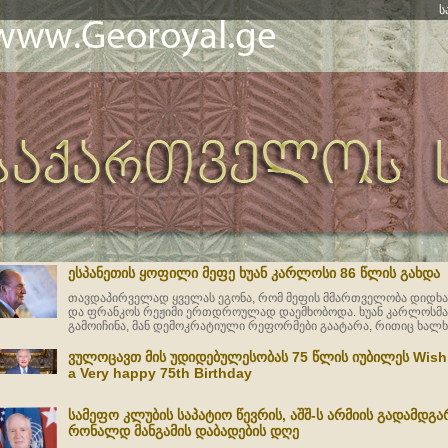
ს
ესპანეთის ყოფილი მეფე ხუან კარლოსი 86 წლის გახდა
თავდაპირველად ყველას ეგონა, რომ მეფის მმართველობა დიდხან
და ფრანკოს რეჟიმი ერთდროულად დაემხობოდა. ხუან კარლოსმ
გამოიჩინა, მან დემოკრატიული რეფორმები გაატარა, რითიც ხალხ
ვულოცავთ მის უდიდებულესობას 75 წლის იუბილეს Wishi
a Very happy 75th Birthday
სამეფო კლუბის საპატიო წევრის, აშშ-ს არმიის გადამდგ
რონალდ მანგამის დაბადების დღე