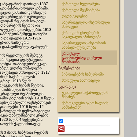
ე ანჯაფარიძე დაიბადა 1887
ქართული ხელოვნება
აკის მაზრის სოფელ კიწიაში.
ქართული მეცნიერება
ვაჟთა გიმნაზია და სწავლა
დედა ეკლესია
 უნივერსიტეტის იურიდიულ
წლიდან რუსეთის სოციალ-
საქართველოს ისტორიული
თა პარტიის წევრია და
მხარეები
ოლუციურ გამოსვლებში. 1913
ქართლის ცხოვრების
აბრუნების შემდეგ ბათუმში
სავალალო ეპიზოდები
ა და იცავდა 1915-1916
პერიის სამხედრო
საქართველოს ისტორიის
რ დაპატიმრებულ აჭარლებს.
საამაყო ფურცლები
ეროვნულ-
ლის რევოლუციის შემდეგ
განმათავისუფლებელი
ჯარისკაცთა დეპუტატების
მოძრაობა
ეობდა. თანამდებობა ეკავა
ამდე, ვიდრე ოსმალური
ჩვენებურები
ს ოკუპაცია მოხდებოდა. 1917
ჰიპოთეზების სამყაროში
რჩიეს საქართველოს
შორეული ახლობელი
ევრად, 1918 წლის
ავკასიის სეიმის წევრია,
გეორგიკა
 მაისს ხელი მოაწერა
უცხოელები საქართველოს
კრატიული რესპუბლიკის
შესახებ
ამოცხადების აქტს. 1918 წელს
დემოკრატიული რესპუბლიკის
ქართველები უცხო ხალხის
ის ოლქში. 1919 წლის 12
სამსახურში
საქართველოს დემოკრატიული
იკის დამფუძნებელი კრების
1920 წლის 4 სექტემბერს
ბათუმის ქალაქისთავად.
ს 3 მაისს, საბჭოთა რეჟიმის
ბისას სხვა პარტიულ