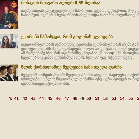
მონაკოს მთავარი ალბერ II 55 წლისაა
ბავშვობიდან გატაცებული იყო სპორტით. უყვარს ფეხბურთი, ძიუდო
სახეობები. ალბერ II ხუთჯერ მონაწილეობდა ზამთრის ოლიმპიადებ
ქეთრინს წამოსცდა, რომ გოგონას ელოდება
თვით ორსულობის პერიოდშიც ქეთრინი ეკონომიურობას იჩენს ტა
ვიზიტებზე იცვამს ძველ ლაბადებს, ხოლო ახალ ტანსაცმელს ყიდულ
ამ რამდენიმე ხნის წინ იგი შენიშნეს მაღაზია „Topshop“- ში, როდეს
ჩვეულებრივ კაბას ფეხმძიმეთათვის, სულ 37 ფუტ სტერლინგად.
წლის ქორწილამდე შვედეთში სამი თვეღა დარჩა
შვედეთში მიმდინარეობს მეფის უმცროსი ასულის, მადლენის საქორ
თხოვდება 38 წლის ნიუ-იორკელ ფინანსისტზე - კრისტოფერ ო’ ნი
ივნისისათვის სტოკჰოლმში.
41
42
43
44
45
46
47
48
50
51
52
53
54
55
5
49