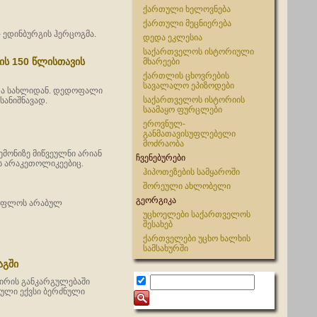
ქართული ხელოვნება
ქართული მეცნიერება
 ედინბურგის ჰერცოგმა.
დედა ეკლესია
საქართველოს ისტორიული
ს 150 წლისთავის
მხარეები
ქართლის ცხოვრების
სავალალო ეპიზოდები
და სახლიდან. დედოფალი
საქართველოს ისტორიის
ანიშნავად.
საამაყო ფურცლები
ეროვნულ-
განმათავისუფლებელი
მოძრაობა
ემონიზე მიწვეულნი არიან
ჩვენებურები
ის არაკეთოლიკეებიც.
ჰიპოთეზების სამყაროში
შორეული ახლობელი
გეორგიკა
აეუფლოს არაბულ
უცხოელები საქართველოს
შესახებ
ქართველები უცხო ხალხის
სამსახურში
აგში
მირის განკარგულებაში
ული ექვსი ბერძნული