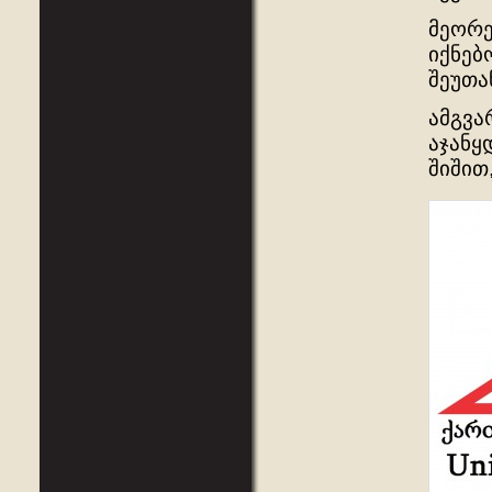
მეორე
იქნებ
შეუთა
ამგვა
აჯანყ
შიშით