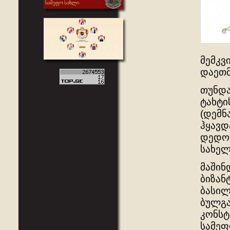
მემკვ
დაეთმ
თუნდა
ტახტი
(დემნ
ჰყავდ
დედოფ
სახელ
მაშინ
ბიზან
ბასილ
ბულგა
კონსტ
სამეფ