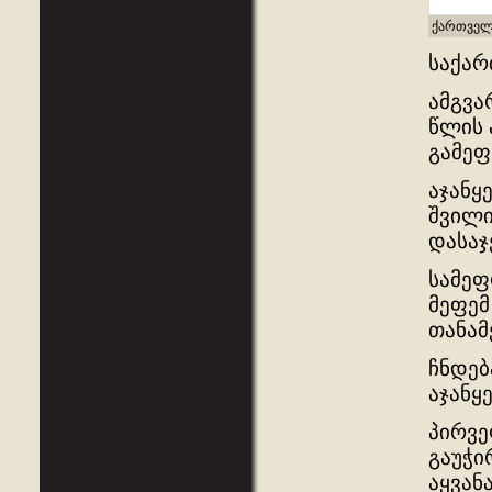
ქართველ
საქარ
ამგვა
წლის 
გამეფე
აჯანყ
შვილი
დასაჯ
სამეფ
მეფემ
თანამ
ჩნდებ
აჯანყ
პირვე
გაუჭი
აყვან