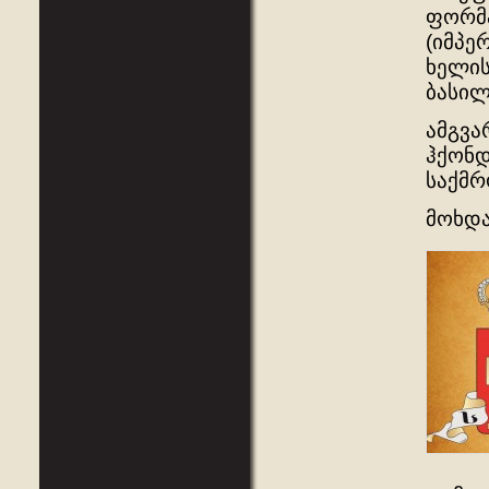
ფორმა
(იმპე
ხელის
ბასილ
ამგვა
ჰქონდ
საქმრ
მოხდა