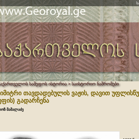
ს
საქართველოს სამეფოს ისტორია > საისტორიო ნაშრომები
იმიტრი თავდადებულის ვაჟის, დავით უფლისწ
ეფის) გადარჩენა
იოზ მამალაძე