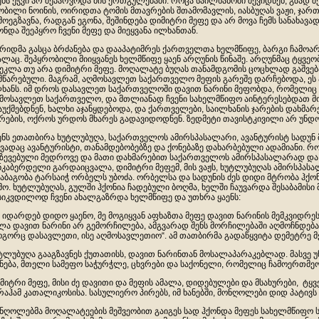
ენს ეჭვი არ შეპარვოდა მის ერთგულებაში. როცა საილხანოში შევიდნენ, გზად 
ობილი ნოინის, ოირიდთა ტომის მთავრების შთამომავლის, იასბუღას ვაჟი, ჯარ
მოეგზავნა, რადგან ეგონა, შეშინდება დიმიტრი მეფე და არ მოვა ჩემს სანახა
ონდა შეეპყრო ჩვენი მეფე და მიეყვანა ილხანთან.
რიდმა გასცა ბრძანება და დააპატიმრეს ქართველთა ხელმწიფე, ბარგი ჩამოარ
ალაც. შეპყრობილი მიიყვანეს ხელმწიფე ყაენ არღუნის წინაშე. არღუნმაც ტყვეო
ეკლა თუ არა დიმიტრი მეფე. მოღალატე ბუღას თანამდგომის ცოცხლად გაშვებ
მწარებული. მაგრამ, აღმოსავლეთ საქართველო მეფის გარეშე დარჩებოდა, ე
ხანს. იმ დროს დასავლეთ საქართველოში დავით ნარინი მეფობდა, რომელიც 
მოსავლეთ საქართველო, და მთლიანად ჩვენი სახელმწიფო აინტერესებდათ მ
აუქმებდნენ, ხალხი აჯანყდებოდა, და ქართველები, საილხანის ჯარების დახმა
რების, ოქროს ურდოს მხარეს გადავიდოდნენ. ზედმეტი თავისტკივილი არ უნდ
ენს ეთათბირა ხუტლუბუღა, საქართველოს ამირსპასალარი, ავანტურისტ სადუნ 
ვადაც ავანტურისტი, თანამდებობებზე და ქონებაზე დახარბებული ადამიანი. 
ზევებული მედროვე და მათი დახმარებით საქართველოს ამირსპასალარად და 
ნკაბერდელი გარდაიცვალა, დიმიტრი მეფემ, მის ვაჟს, ხუტლუბუღას ამირსპასალ
აბაგობა ტარსაიჭ ორბელს უბოძა. ორბელსა და სადუნის ძეს დიდი მტრობა ჰქო
მო. ხუტლუბუღას, გულში ჰქონია ჩადებული ბოღმა, ხელში ჩაუვარდა შესაბამისი 
სიკვდილოდ ჩვენი ახალგაზრდა ხელმწიფე და უთხრა ყაენს:
უ იდარდებ დიდო ყაენო, მე მოგიყვან აფხაზთა მეფე დავით ნარინის მემკვიდრეს
ლა დავით ნარინი არ გემორჩილება, ამგვარად შენს მორჩილებაში აღმოჩნდე
გორც დასავლეთი, ისე აღმოსავლეთიო“. ამ თათბირმა გადაწყვიტა დემეტრე მ
ტლუბუღა გააგზავნეს ქუთათისს, დავით ნარინთან მოსალაპარაკებლად. მასვე 
ნება, მთელი სამეფო საჭურჭლე, ცხვრები და საქონელი, რომელიც ჩამოერთმეო
მიტრი მეფე, მისი ძე დავითი და მეფის ამალა, დიდებულები და მსახურები, ტყ
რაჰამ კათალიკოსისა. სასულიერო პირებს, იმ ხანებში, მონღოლები დიდ პატივს 
ნღოლებმა მოღალატეების მეშვეობით გაიგეს სად ჰქონდა მეფეს სახელმწიფო ს