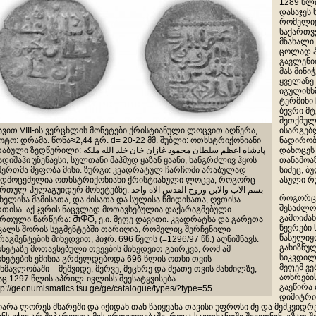
1289 წლ
დასაჯეს 
რომელიც
საქართვ
მზახალი.
ცოლად ჰყ
გავლენი
მას მინი
ყველაზე
იგულისხ
ტერმინი 
ბევრი მტ
შეთქმულ
ავით VIII-ის ვერცხლის მონეტები ქრისტიანული ლოცვით აღწერა,
ისარგებლ
ტო: დრამა. წონა≈2,44 გრ. d= 20-22 მმ. შუბლი: ოთხსტრიქონიანი
ნადირობ
ი ზედწერილი: پادشاه اعظم سلطان محمود غازان خان خلد الله ملکه
დახოცეს 
დიშაჰი უზენაესი, სულთანი მაჰმუდ ყაზან ყაანი, ხანგრძლივ ჰყოს
თანამოაზ
მერთმა მეფობა მისი. ზურგი: კვადრატულ ჩარჩოში არაბულად
სიძეც, ბ
ადმოცემულია ოთხსტრიქონიანი ქრისტიანული ლოცვა, როგორც
ასული რ
ულ-ჰულაგუიდურ მონეტებზე: بسم الاب والابن وروح القدس الاه واحد
როგორც 
ხელისა მამისათა, და ძისათა და სულისა წმიდისათა, ღვთისა
შესაძლო
რთისა. აქ ჯვრის ნაცვლად მოთავსებულია დაქარაგმებული
გამოიძახ
ართული წარწერა: ႫႴႣ, ე.ი. მეფე დავითი. კვადრატსა და გარეთა
წევრები
კალს შორის სეგმენტებში თარიღია, რომელიც შერჩენილი
წასულიყო
აგმენტების მიხედვით, ჰიჯრ. 696 წელს (=1296/97 წწ.) აღნიშნავს.
გახიზნუ
ნეტაზე მოთავსებული თვეების მიხედვით გაირკვა, რომ ამ
სიკვდილ
ონეტების ემისია გრძელდებოდა 696 წლის ოთხი თვის
მეფემ ვე
ნმავლობაში – მეშვიდე, მერვე, მეცხრე და მეათე თვის მანძილზე,
აოხრების
ც 1297 წლის აპრილ-ივლისს შეესატყვისება.
გაეწირა
tp://geonumismatics.tsu.ge/ge/catalogue/types/?type=55
დიმიტრი
იარა ლორეს მხარეში და იქიდან თან წაიყვანა თავისი უფროსი ძე და მემკვიდ