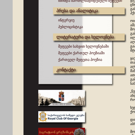
ყა
წმინდა მართლმადიდებელი მეფეები
ცნ
გა
პრესა და ანალიტიკა
ჰქ
ინტერვიუ
ოი
ამ
პუბლიცისტიკა
მო
გა
ლიტერატურა და ხელოვნება
ილ
აღ
გა
მეფეები სახვით ხელოვნებაში
მტ
მეფეები ქართულ პოეზიაში
ყა
ქართველ მეფეთა პოეზია
თა
აღ
კონტაქტი
მა
ათ
გა
სა
„ნ
ახ
რო
ხუ
ქო
დი
აბ
მო