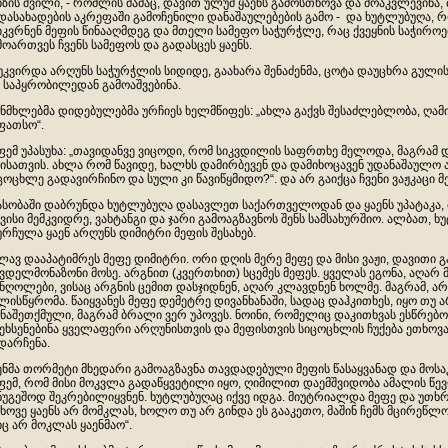
იზის შვილი, - რომლის მამაც, დავით ულუმ ყაენს გამოსთხოვა და მოაკვლევინა,
დასახადების აკრეფაში გამოჩენილი დანაშაულებების გამო - და ხუტლუბუღა, რო
იკვრნენ მეფის წინააღმდეგ და მთელი სამეფო საჭურჭლე, რაც ქვეყნის საჭიროე
მოართვეს ჩვენს სამეფოს და გადასცეს ყაენს.
უკვირდა არღუნს საჭურჭლის სიდიდე, გაახარა შენაძენმა, ცოტა დაუცხრა გული
 საპყრობილედან გამოაშვებინა.
ნმხლებმა დიდებულებმა ურჩიეს ხელმწიფეს: „ახლა გაქვს შესაძლებლობა, ღამი
ფათსო“.
ფემ უპასუხა: „თავიდანვე ვიცოდი, რომ სიკვდილის საფრთხე მელოდა, მაგრამ დ
ისათვის. ახლა რომ წავიდე, ხალხს დამირბევენ და დამიხოცავენ უდანაშაულო 
ცოცხლე გადავირჩინო და სული კი წავიწყმიდო?“. და არ გაიქცა ჩვენი ვაჟკაცი მ
ასობაში დაბრუნდა ხუტლუბუღა დასავლეთ საქართველოდან და ყაენს უპატაკა, 
ვისი მემკვიდრე, ვახტანგი და ჯარი გამოაგზავნოს შენს სამსახურშიო. ალბათ, ხ
ურჩულა ყაენ არღუნს დიმიტრი მეფის შესახებ.
ლავ დააპატიმრეს მეფე დიმიტრი. ორი დღის მერე მეფე და მისი ვაჟი, დავითი გ
ვდელმონაზონი მოსე. არგნით (კვერთხით) სცემეს მეფეს. ყველას ეგონა, აღარ
ნღოლები, ვისაც არგნის ცემით დასჯიდნენ, აღარ კლავდნენ ხოლმე. მაგრამ, ა
ლისწყრომა. წაიყვანეს მეფე დემეტრე დივანხანაში, სადაც დაჰკითხეს, იყო თუ ა
ნაშეთქმული, მაგრამ ბრალი ვერ უპოვეს. ნოინი, რომელიც დაკითხვას ესწრებო
ეხსენებინა ყველაფერი არღუნისთვის და მეფისთვის სიცოცხლის ჩუქება ეთხოვა
დარჩენა.
ენმა თორმეტი მხედარი გამოაგზავნა თავდადებული მეფის წასაყვანად და მოს
ფემ, რომ მისი მოკვლა გადაწყვეტილი იყო, ღიმილით დაემშვიდობა ამალის წევ
ნუგეშოდ შეკრებილიყვნენ. ხუტლუბუღაც იქვე იდგა. მიუტრიალდა მეფე და უთხრ
ხოვე ყაენს არ მომკლას, ხოლო თუ არ გინდა ეს გააკეთო, მაშინ ჩემს მცირეწლ
იც არ მოკლას ყაენმაო“.