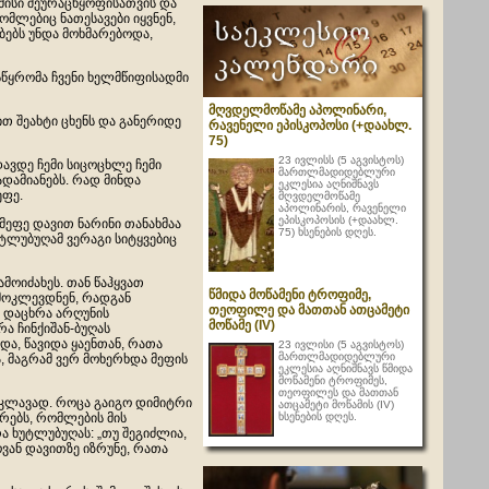
 მისი შეურაცხყოფისათვის და
მლებიც ნათესავები იყვნენ,
ბებს უნდა მოხმარებოდა,
სწყრომა ჩვენი ხელმწიფისადმი
მღვდელმოწამე აპოლინარი,
თ შეახტი ცხენს და განერიდე
რავენელი ეპისკოპოსი (+დაახლ.
75)
23 ივლისს (5 აგვისტოს)
ავდე ჩემი სიცოცხლე ჩემი
მართლმადიდებლური
ადამიანებს. რად მინდა
ეკლესია აღნიშნავს
ეფე.
მღვდელმოწამე
აპოლინარის, რავენელი
ეპისკოპოსის (+დაახლ.
მეფე დავით ნარინი თანახმაა
75) ხსენების დღეს.
უტლუბუღამ ვერაგი სიტყვებიც
ამოიძახეს. თან წაჰყვათ
წმიდა მოწამენი ტროფიმე,
 მოკლევდნენ, რადგან
თეოფილე და მათთან ათცამეტი
რ დაცხრა არღუნის
მოწამე (IV)
რა ჩინქიშან-ბუღას
და, წავიდა ყაენთან, რათა
23 ივლისი (5 აგვისტოს)
მართლმადიდებლური
, მაგრამ ვერ მოხერხდა მეფის
ეკლესია აღნიშნავს წმიდა
მოწამენი ტროფიმეს,
თეოფილეს და მათთან
აკლავად. როცა გაიგო დიმიტრი
ათცამეტი მოწამის (IV)
ხსენების დღეს.
რებს, რომლების მის
ა ხუტლუბუღას: „თუ შეგიძლია,
ოვან დავითზე იზრუნე, რათა