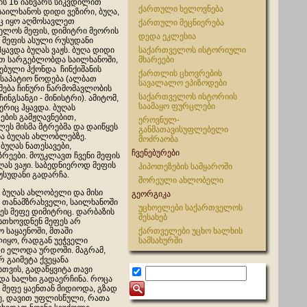
ის 16 იანვარს სიკვდილით
ქართული ხელოვნება
საილხანოს დიდი ვეზირი, ბუღა,
 იყო აღმოსავლეთ
ქართული მეცნიერება
ელოს მეფის, დიმიტრი მეორის
დედა ეკლესია
 მეფის ასული რუსუდანი
ავდა ბუღას ვაჟს. ბუღა დიდი
საქართველოს ისტორიული
თ სარგებლობდა საილხანოში,
მხარეები
ჭებული ჰქონდა ჩინქიშანის
ქართლის ცხოვრების
 საპატიო წოდება (ალბათ
სავალალო ეპიზოდები
მება ჩინური წარმომავლობის
საქართველოს ისტორიის
ჩინგსანგი - მინისტრი). ამიტომ,
საამაყო ფურცლები
ერიც ჰყავდა. ბუღას
ების გამჟღავნებით,
ეროვნულ-
ეს მისმა მტრებმა და დაიწყეს
განმათავისუფლებელი
ა ბუღას ახლობლებზე.
მოძრაობა
ბუღას ნათესავები,
ჩვენებურები
რეები. მოუკლავთ ჩვენი მეფის
უღას ვაჟი. საბედნიეროდ მეფის
ჰიპოთეზების სამყაროში
უსუდანი გადარჩა.
შორეული ახლობელი
ბუღას ახლობელი და მისი
გეორგიკა
 თანამზრახველი, საილხანოში
უცხოელები საქართველოს
ეს მეფე დიმიტრიც. დარბაზის
შესახებ
 სთხოვდნენ მეფეს არ
 საყაენოში, მთაში
ქართველები უცხო ხალხის
ლიყო, რადგან უეჭველი
სამსახურში
ი ელოდა ურდოში. მაგრამ,
რ გაიმეტა ქვეყანა
თვის, გადაწყვიტა თავი
 და ხალხი გადაერჩინა. როცა
 მეფე ყაენთან მიდიოდა, გზად
რე, დავით უფლისწული, რათა