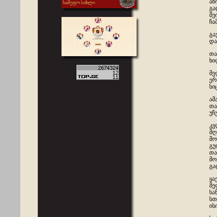
აზ
გა
შე
ჩა
გა
და
თა
ხი
მე
ერ
სი
ამ
თა
უჩ
კვ
მღ
მო
გუ
თა
მო
გა
ყა
მე
სა
სთ
ის