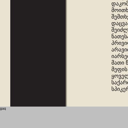
დაკომ
მოითხ
შემთხ
დაცვა
შეიძლ
ნათეს
პრივი
არავი
იარსე
მათი 
მეფის
ყოველ
საქარ
სპიკე
gaq