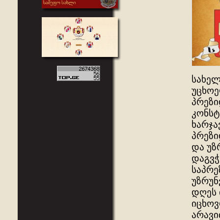
სახელ
უცხოე
პრეზი
კონსტ
ხარჯა
პრეზი
და უზ
დაგვჭ
საპრე
უზრუნ
დღეს 
იცხოვ
არავი