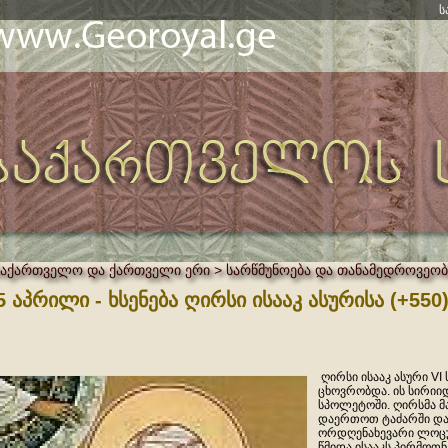
ს
საქართველო და ქართველი ერი > სარწმუნოება და თანამედროვეობ
5 აპრილი - ხსენება ღირსი ისააკ ასურისა (+550
ღირსი ისააკ ასური VI 
ცხოვრობდა. ის სირიი
სპოლეტოში. ღირსმა მა
დაერთოთ ტაძარში დ
ორდღენახევარი ლოცუ
წმიდა ისააკს პირმოთნ