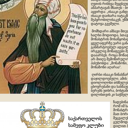
ღვთის რისხვა მეყვსე
ამპარტავან მნათეს - 
აყვირდა: „ისააკი გან
ისააკი დაიხარა იატაკ
შეპყრობილისაკენ, უწ
დატოვა გვემული.
მომხდარი ამბავი მთე
ხალხი მოდიოდა, სთავ
მონასტრის მოსაწყობა
ყველაფერზე უარი გან
განმარტოებულ ადგილა
ირგვლივ მოწაფეები შ
დააარსეს. როცა მოწა
არ მიიღე შემოწირულობ
პასუხობდა: „მონაზონი,
მონაზონი აღარაა“.
ღირსი ისააკი წინასწ
დაჯილდოებული. ამის 
დიოლოღოსი თხზულება
ცხოვრებანი და სასწა
ბერებს უთხრა, ბოსტან
დილისთვის კი საჭმელ
ზადებინა
რომ იმ 
მონასტრი
მათ ბორ
შეცვალეს
გულმოდგ
დილით ბ