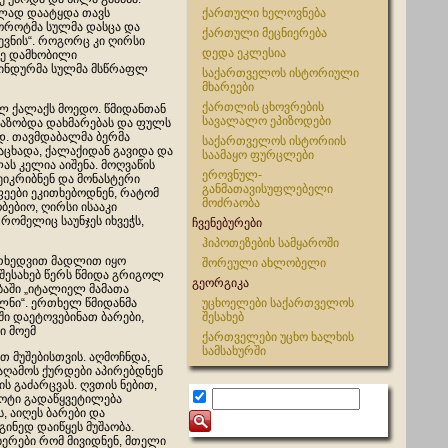
ულად დაატყდა თავს
ქართული ხელოვნება
ბოროტმა სულმა დასცა და
ქართული მეცნიერება
დევნის“. როგორც კი ღირსი
დედა ეკლესია
ზე დამხობილი
მინდურმა სულმა მსწრაფლ
საქართველოს ისტორიული
მხარეები
ქართლის ცხოვრების
ლ ქალაქს მოედო. წმიდანთან
სავალალო ეპიზოდები
აზობდა დახმარებას და ფულს
დ. თავმდაბალმა ბერმა
საქართველოს ისტორიის
აცხადა, ქალაქიდან გავიდა და
საამაყო ფურცლები
ს კელია აიშენა. მოღვაწის
ეროვნულ-
ეიკრიბნენ და მონასტერი
განმათავისუფლებელი
ფეები ეკითხებოდნენ, რატომ
მოძრაობა
ებიო, ღირსი ისააკი
 რომელიც საუნჯეს იხვეჭს,
ჩვენებურები
ჰიპოთეზების სამყაროში
არხედვით მადლით იყო
შორეული ახლობელი
შესახებ წერს წმიდა გრიგოლ
გეორგიკა
ში „იტალიელ მამათა
ულნი“. ერთხელ წმიდანმა
უცხოელები საქართველოს
ში დაეტოვებინათ ბარები,
შესახებ
ი მოემ
ქართველები უცხო ხალხის
სამსახურში
თ მუშებისთვის. აღმოჩნდა,
საღამოს ქურდები აპირებდნენ
ს გაძარცვას. ღვთის ნებით,
ოტი გადაწყვეტილება
, აიღეს ბარები და
ინედ დაიწყეს მუშაობა.
ერები რომ მივიდნენ, მთელი