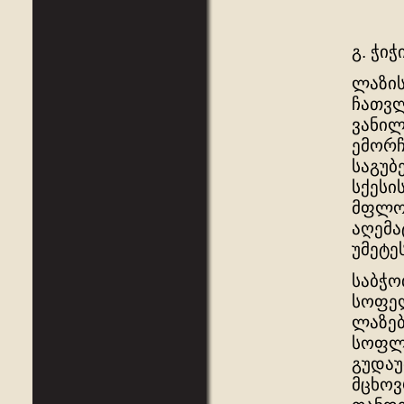
გ. ჭიჭ
ლაზის
ჩათვლ
ვანილ
ემორჩ
საგუბ
სქესი
მფლობ
აღემა
უმეტე
საბჭო
სოფელ
ლაზებ
სოფლე
გუდაუ
მცხოვ