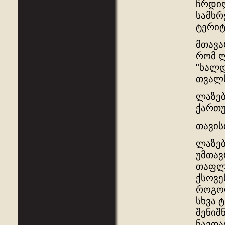
ჩრდილ
სამხრ
ტერიტ
მთავა
რომ ლ
"ხალდ
თვალს
ლაზებ
ქართუ
თავის
ლაზებ
უმთავ
თაფლი
ქსოვე
როგორ
სხვა 
შენიშ
ნავთა