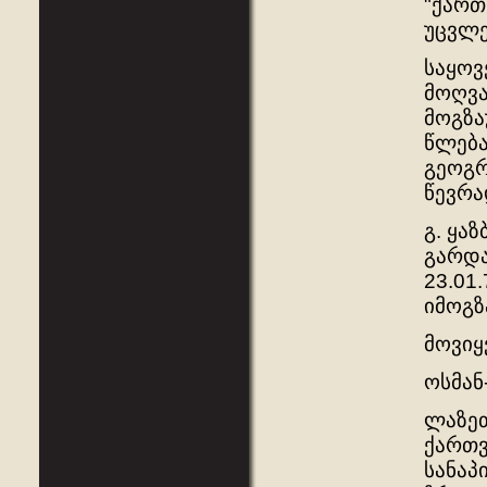
"ქართ
უცვლ
საყოვ
მოღვა
მოგზა
წლება
გეოგრ
წევრა
გ. ყა
გარდა
23.01
იმოგზ
მოვიყ
ოსმან
ლაზეთ
ქართვ
სანაპ