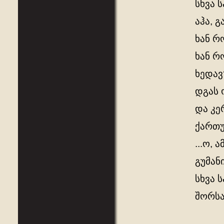
სხვა 
აჰა, 
ხან რ
ხან რ
ხედავ?
დგას 
და კე
ქართუ
...ო,
გუმან
სხვა 
შორს