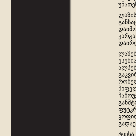
უნათე
ლაზის
განსა
დაიმო
კარგა
დაირღ
ლაზებ
ესენი
ალპებ
გაკვი
რომე
წიფელ
ჩამოუ
განშტ
ფუტკრ
ყოფილ
გადაუღ
ტყესა