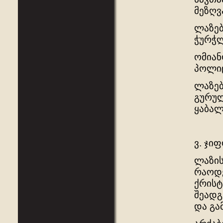
მეზღვ
ლაზებ
ჭურჭლ
ომიან
პოლიც
ლაზებ
გურულ
ყაბალ
ვ. ჯი
ლაზის
რაოდე
ქრისტ
შეადგ
და გა