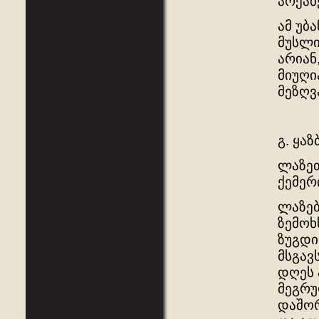
არქაბ
ამ უბ
მუსლიმ
არიან
მიუღი
მეზღვ
გ. ყაზ
ლაზეთ
ქემერ
ლაზებ
ზემოხ
ზუგდი
მსგავ
დღეს 
მეგრუ
დაშორ