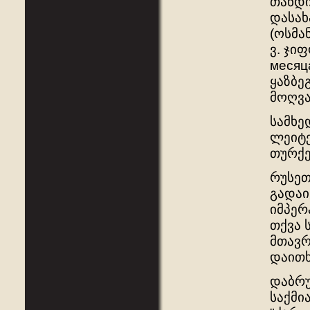
თანდი
დასახ
(ოსმა
ვ. ჯი
месяц
ყაზბე
მოღვა
სამხე
ლეიტე
თურქე
რუსეთ
გადაი
იმპერ
თქვა 
მთავრ
დაითხ
დაბრუ
საქმი