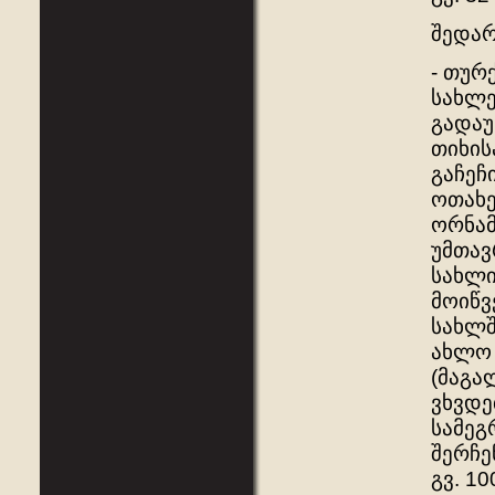
შედარ
- თურ
სახლე
გადაუ
თიხის
გაჩეჩი
ოთახე
ორნამ
უმთავ
სახლი
მოიწვ
სახლშ
ახლო 
(მაგა
ვხვდე
სამეგ
შერჩე
გვ. 10