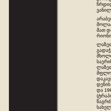
ჩრდილ
ვანილ
არაბე
მოლაპ
მათ დ
რიონი
ლაზეთ
გადაჭ
მხოლო
საერი
ლაზეთ
მფლობ
დაკავ
დენის
და 19
(ტრაპ
წაგრძ
სახელ