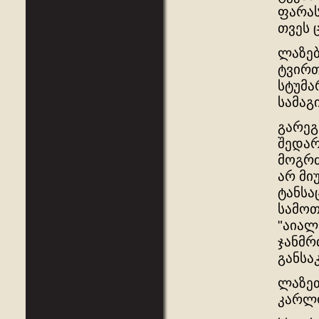
ფარას
თვეს 
ლაზებ
ტვირთ
სტუმა
სამაგ
გარეგ
შედარ
მოგრძ
არ მი
ტანსა
სამოთ
"აიალ
ჯანმრ
განსა
ლაზეთ
კარლო