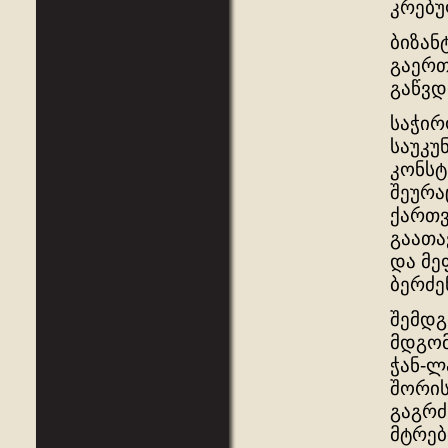
კრებულ
ბიზან
გაერთ
გაწვდ
საჭირ
საუკუ
კონსტ
შეურა
ქართვ
გაათა
და მე
ბერძე
შემდგ
მდგომ
ჭან-ლ
შორის
გაგრძ
მტრებ