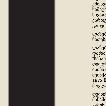
უმთავ
სამეგ
სხვაგ
ქართვ
გათვი
ლაზებ
ნათეს
ლაზებ
დამზა
"საჩა
თბილს
ისინი
მეშაქ
1972 
მოვლა
ღვინი
მიწაშ
გამუს