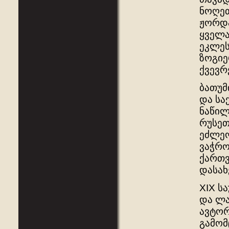
ნოღეთ
ჟორდა
ყველა
ეკლეს
ზოგიე
ქვევრ
ბათუმ
და სა
ნაწილ
რუსეთ
ეძლეო
ვაჭრო
ქართვ
დასახ
XIX ს
და ლა
ავტორ
გამომ