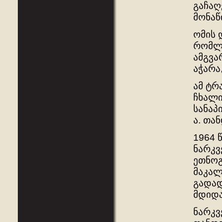
გაჩაღ
მონა
ომის 
რომლი
ამგვა
აჭარა
ამ ტრ
ჩხალი
სანაპ
ა. თა
1964 
ნარკვ
ეთნოგ
მაკალ
გადად
მდიდა
ნარკვ