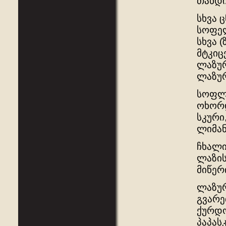
თანდი
სხვა 
სოფელ
სხვა 
მტკიც
ლაზურ
ლაზურ
სოფლე
ოხორდ
სკური
ლიმან
ჩხალი
ლაზის
მიწერ
ლაზურ
გვარე
ქურდო
პაპას