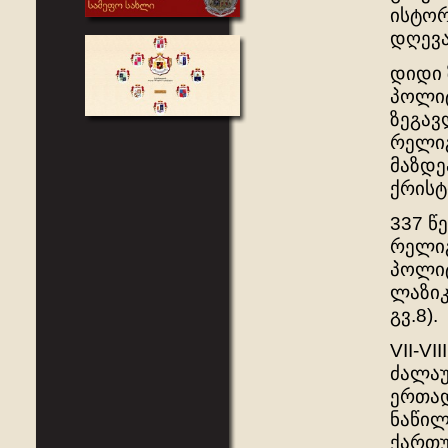
ისტორ
დღევა
დიდი 
პოლიტ
ზეგავ
რელიგ
მაზდე
ქრისტ
337 წ
რელიგ
პოლიტ
ლაზიკა
გვ.8).
VII-V
ძალაუ
ერთად
ნაწილ
ქართუ