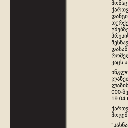
მონაც
ქართვ
დანცი
თურქე
გზებზე
პრესი
შესწა
დასაწ
რომელ
კაცს 
ინგლი
ლაზეთ
ლაზის
000-ზ
19.04.
ქართვ
მოცემ
"სახნ