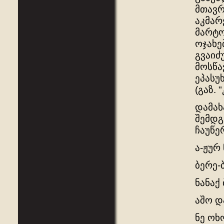
მთავრ
აკმარ
მარტო
ოჯახებ
გვაიძ
მოსწა
ეპასუ
(გაზ. 
დამახ
შემდგ
ჩაუწე
ა-ჟურ 
ბერე-
ნანაქ
აშო დ
ნე ოხო