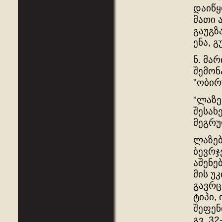
დაიწყ
მათი 
გაუგზ
ენა, 
ნ. მა
შემონ
"ობირ
"ლაზე
შესახ
მეგრუ
ლაზებ
ბევრჯ
აშენებ
მის უ
გავრც
ტიპი,
შეფენ
გვ. 32