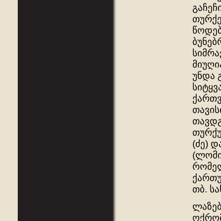
გაჩეჩ
თურქე
წოდებ
ბუნებ
სიმრა
მიუღი
უნდა 
სიტყვ
ქართვ
თავის
თავდგ
თურქუ
(ძე) 
(ლომი
რომელ
ქართუ
თბ. სა
ლაზებ
ოქრომ