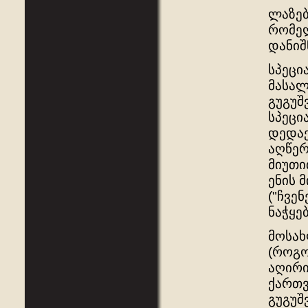
ლაზებ
რომელ
დანიშ
სპეცი
მასალ
გუგუშ
სპეცი
დედაე
აღწერ
მიუთი
ენის 
("ჩვენ
ნაჭყებ
მოსახ
(როგო
აღირი
ქართვ
გუგუშ