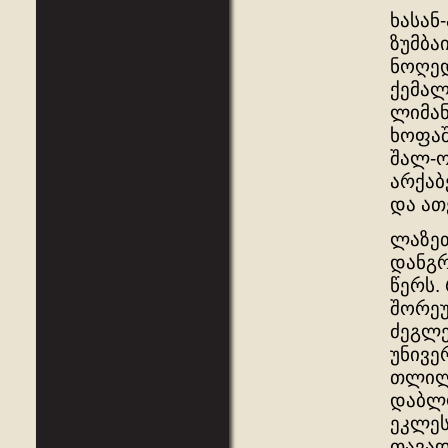
ხასან
ზუმბა
ნოღედ
ქემალ
ლიმან
ხოფაშ
შალ-ო
არქაბ
და ათ
ლაზეთ
დანგრ
წერს.
შორეუ
ძეგლე
უნივე
თლილი
დაბლო
ეკლეს
თავად