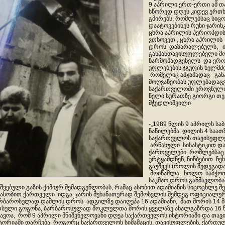
9 აპრილი ერთ-ერთი ამ 
სწორედ დღეს კიდევ ერთხ
გმირებს, რომლებსაც სიც
დაატოვებინეს რუსი ჯარისკ
ცხრა აპრილის პერიოპდის 
ვთხოვეთ , ცხრა აპრილის
დროს დაზარალებულს, ი
განმანთავისუფლებელი მო
წარმომადგენელს და ერო
უფლებების ჯგუფის ხელმძ
რომელიც ამჟამადაც გან
მოღვაწეობას უფლებადაცვ
საქართველოში ეროვნული
წელი სურათზე გიორგი თევზ
მჭედლიშვილი
-„1989 წლის 9 აპრილს სა
ნაწილებმა დილის 4 საათზ
საქართველოს თავისუფლე
არნახული სისასტიკით დ
ქართველები, რომლებსაც 
ურტყამდნენ, ნიჩბებით ჩე
გაუშვეს (როლის შედეგად
მოიწამლა, ხოლო საბჭო
საკმაო დროს განმავლობ
შვებული გაზის ქიმიურ შემადგენლობას, რამაც ასობით ადამიანის სიცოცხლე შეი
ასობით ქართველი იდგა. ჯარის მუხანათურად შემოსვლის შემდეგ ოფიციალური
რბაროსულად დაშლის დროს ადგილზე დაიღუპა 16 ადამიანი, მათ შორის 14 მ
სული გოგონა, ბარბაროსულად მოკლულთა შორის ყველაზე ახალგაზრდა 16 
ავოა, რომ 9 აპრილი მნიშვნელოვანი დღეა საქართველოს ისტორიაში და თავ
ტორიაში დარჩება როგორც საქართველოს სიმამაცის, თავისუფლების, ქართულ