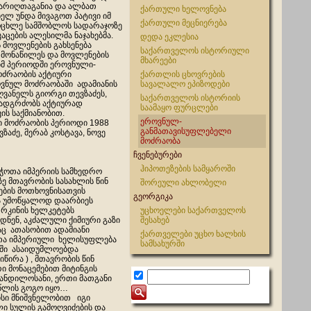
თარიღთაგანია და ალბათ
ქართული ხელოვნება
ელ უნდა მივაგოთ პატივი იმ
ქართული მეცნიერება
ოცხლე სამშობლოს სადარაჯოზე
აცების ალესილმა ნაჯახებმა.
დედა ეკლესია
მოვლენების გახსენება
საქართველოს ისტორიული
 მონაწილეს და მოვლენების
მხარეები
მ პერიოდში ეროვნული-
ძრაობის აქტიური
ქართლის ცხოვრების
ვნულ მოძრაობაში ადამიანის
სავალალო ეპიზოდები
ღვანელს გიორგი თევზაძეს,
საქართველოს ისტორიის
ადგრძობს აქტიურად
საამაყო ფურცლები
ის საქმიანობით.
ეროვნულ-
 მოძრაობის პერიოდი 1988
განმათავისუფლებელი
აძე, მერაბ კოსტავა, ნოვე
მოძრაობა
ჩვენებურები
ჰიპოთეზების სამყაროში
ბჭოთა იმპერიის სამხედრო
ე მთავრობის სასახლის წინ
შორეული ახლობელი
ბის მოთხოვნისათვის
გეორგიკა
ა უმოწყალოდ დაარბიეს
რკინის ხელკეტებს
უცხოელები საქართველოს
ხდნენ, აკძალული ქიმიური გაზი
შესახებ
აც ათასობით ადამიანი
ქართველები უცხო ხალხის
თა იმპერიული ხელისუფლება
სამსახურში
აში ასაიდუმლოებდა
წირა ) , მთავრობის წინ
 მონაცემებით მიტინგის
ანდილოსანი, ერთი მათგანი
წლის გოგო იყო…
ისი მნიშვნელობით იგი
ი სულის გამოღვიძების და