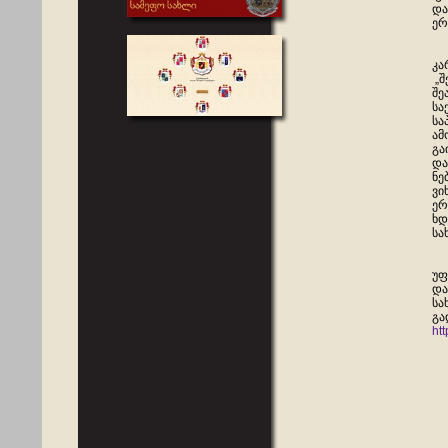
და
ერ
კა
„შ
შე
სა
სა
ამ
გა
და
ნე
ვი
ერ
ხდ
სა
უფ
და
სა
გა
ht