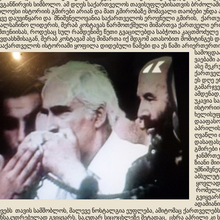
ვგანწირვის სიმბოლო. ამ დღეს საქართველოს თავისუფლებისათვის ბრძოლა
ხლოესი ისტორიის გმირები არიან და მათ გმირობაზე მომავალი თაობები უნდა
ევე დაუვიწყარი და მნიშვნელოვანია საქართველოს ეროვნული გმირის, ქართ
ალსაჩინო ლიდერის, მერაბ კოსტავას წარმოთქმული მიმართვა ქართველი ერი
მთენიისას, როდესაც სულ რამდენიმე წუთი გვაცილებდა საბჭოთა კაცთმოძულე
ვდასხმისაგან, მერაბ კოსტავამ ასე მიმართა იქ მდგომ ათასობით მომიტინგეს
„საქართველოს ისტორიაში ყოფილა დიდებული წამები და ეს წამი არიერთერთ
სამოცდა
ვაებაში
ასე შეკ
ქართველ
ეს დღე 
გამარჯვე
ამდენად
უკავია 
ისტორიი
ხელისუფ
დააფასო
აპრილის
ღვაწლი 
დასაფას
გმირები
ჯანმრთე
ზიანი მი
უმნიშვნ
აბსულუტ
ყოვლად 
რომელიც
გვიყვარ
ადამიან
ვებს თავის სამშობლოს, მალევე ნოსტალგია ეუფლება, ამიტომაც ქართველებ
ნსაკუთრებულად გვიყვარს, საკუთარ სიცოცხლეზე მეტადაც, ცხრა აპრილი კი 