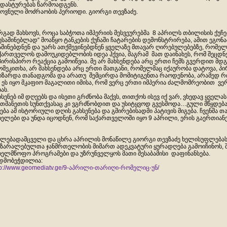
დასტურებას წარმოადგენს.
ოვნული მოძრაობის პერიოდი. გიორგი თევზაძე.
რგად მახსოვს, როცა საბჭოთა იმპერიის მესვეურებმა 8 აპრილს თბილისის ქუ
ესაშინებლად“ მოაწყო ტანკების ქუჩაში ჩატარების დემონსტრირება, ამით ეგო
აშინებდნენ და უარს ათქმევინებდნენ ყველაზე მთავარ ღირებულებებზე, რომ
ქართველოს დამოუკიდებლობის იდეა ჰქვია, მაგრამ მათ დაინახეს, რომ შეცდნე
პირისპირო რეაქცია გამოიწვია. მე არ მახსენდება არც ერთი ჩემს გვერდით მდ
ომეკითხა, არ მახსენდება არც ერთი მათგანი, რომელმაც იქაურობა დატოვა, 
იზარდა თანადგომა და არათუ შემცირდა მომიტიგენთა რაოდენობა, არამედ
 ეს იყო მკაფიო მაგალითი იმისა, რომ ვერც ერთი იმპერია ძალმომრეობით ვ
ბას.
ხსენებ იმ დღეებს და ისეთი გრძნობა მაქვს, თითქოს ისევ იქ ვარ, ვხედავ ყველას 
თმანეთის სუნთქვასაც კი ვგრძნობდით და უსიტყვოდ გვესმოდა…გული მწყდებ
ება ამ ისტორიული დღის გახსენება და გმირებისადმი პატივის მიგება. ჩვენმა თ
ხელები და უნდა იცოდნენ, რომ საქართველოში იყო 9 აპრილი, ერის გაერთიანე
ლებადამცველი და ცხრა აპრილის მონაწილე გიორგი თევზაძე ხელისუფლებას 
ზარალებულთა ჯანმრთელობის მიმართ ადეკვატური ყურადღება გამოიჩინოს, შ
ხელმწოფო პროგრამები და უზრუნველყოს მათი შესაბამისი დაფინანსება.
დმობეჭდილია:
tp://www.geomediatv.ge/9-აპრილი-თარიღი-რომელიც-უნ/