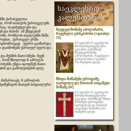
ჩებში ქართველთა
ნათ, რომ თითქოს ქართველებს
ელსაც თავისუფლება და
მღვდელმოწამე აპოლინარი,
ნ და მათმა ამ ქმედებამ
რავენელი ეპისკოპოსი (+დაახლ.
გომი, რომლის თვალებში შიში
75)
პირიქით, ქართველ ერში
23 ივლისს (5 აგვისტოს)
 რიცხობრივად უფრო გაიზარდა
მართლმადიდებლური
ერ დაიმონებს ქართულ სულს და
ეკლესია აღნიშნავს
მღვდელმოწამე
და მესმის მათი ხმები. ჩვენ
აპოლინარის, რავენელი
ეპისკოპოსის (+დაახლ.
ა, რომ მხოლოდ 9 აპრილს
75) ხსენების დღეს.
აობებმა უნდა იცოდნენ მათი
ბის და გამოღვიძების დღე.
წმიდა მოწამენი ტროფიმე,
მიმართავს, 9 აპრილის
თეოფილე და მათთან ათცამეტი
ეიმუშავოს მათვის სოციალური
მოწამე (IV)
23 ივლისი (5 აგვისტოს)
მართლმადიდებლური
ეკლესია აღნიშნავს წმიდა
მოწამენი ტროფიმეს,
თეოფილეს და მათთან
ათცამეტი მოწამის (IV)
ხსენების დღეს.