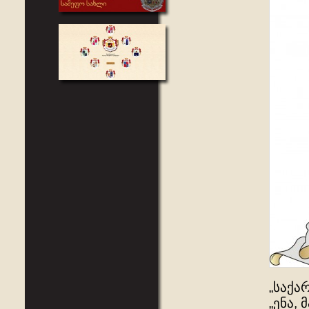
„საქა
„ენა, 