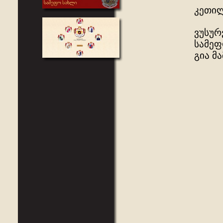
კეთილ
ვუსურ
სამეფ
გია მ