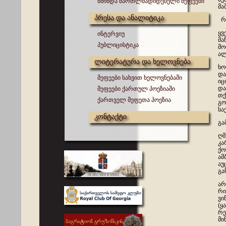
წმინდა მართლმადიდებელი მეფეები
მა
პრესა და ანალიტიკა
რა
ყვ
ინტერვიუ
მა
პუბლიცისტიკა
მო
ალ
ლიტერატურა და ხელოვნება
ხო
და
მეფეები სახვით ხელოვნებაში
იც
და
მეფეები ქართულ პოეზიაში
თქ
ქართველ მეფეთა პოეზია
გო
სა
კონტაქტი
გა
ღმ
კა
ქო
ამ
აუ
გა
არ
რი
ვი
(ყ
რე
მი