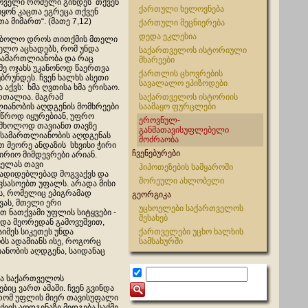
ლი რომელი გინდეს თქვენ
ქართული ხელოვნება
ყონ კაცთა ეგრეცა თქვენ
თა მიმართ“. (მათე 7,12)
ქართული მეცნიერება
დედა ეკლესია
ო დროს თითქმის მთელი
ელო აცხადებს, რომ უნდა
საქართველოს ისტორიული
სამართლიანობა და რაც
მხარეები
ე ოჯახს უკანონოდ წაერთვა
ქართლის ცხოვრების
ბრუნდეს. ჩვენ ხალხს ასეთი
სავალალო ეპიზოდები
 აქვს: ხმა ღვთისა ხმა ერისაო.
ართალია. მაგრამ
საქართველოს ისტორიის
იანობის აღდგენის მომხრეები
საამაყო ფურცლები
იწროდ იყურებიან, უფრო
ეროვნულ-
მხოლოდ თავიანთ თავზე
განმათავისუფლებელი
 სამართლიანობის აღდგენას
მოძრაობა
თ მეორე ანდაზის სხვისი ჭირი
ჩვენებურები
ირიო მიმდევრები არიან.
ველას თავი
ჰიპოთეზების სამყაროში
დიდებლებად მოგვაქვს და
შორეული ახლობელი
ვსასოებთ უფალს. არადა მისი
ის, რომელიც ეპიგრამად
გეორგიკა
ქვას, მთელი ერი
უცხოელები საქართველოს
 ნათქვამი უფლის სიტყვები -
შესახებ
და მეორედან გამოვუშვით,
იმეს სიკეთეს უნდა
ქართველები უცხო ხალხის
ბს ადამიანს ისე, როგორც
სამსახურში
ანობის აღდგენა, საიდანაც
რა საქართველოს
იც ვართ ამაში. ჩვენ გვინდა
 რომ უფლის მიერ თავისუფალი
იის აღდგენაზე მიდგება საქმე,