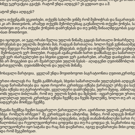
შინვე უკურეაქცია გვაქვს. რატომ უნდა აღდგეს? ეს ცუდიაო და ა.შ.
ტომ უნდა აღდგეს?
ელა თქვენგანს ვეკითხები, თქვენს სახლში ვინმე რომ შემოიჭრას და წაგართვა
ნ კი არ მიითვისოს, არამედ თქვენს მეზობლებსაც გაუნაწილოს თქვენი ქონება, 
ითხოვთ თუ არა თქვენი ქონების დაბრუნებას და თუ ვინმე წინააღმდეგობას გაგიწ
ბათ მოითხოვთ.
და იცოდეთ, აი უკვე ორასი წელია უფლის წინაშე გვყავს მართალი მოსარჩელე 
ბრუნებას და უფალმა მიუბოძა მას, რადგან მართალია. ხოლო ჩვენ ვეწინააღმედ
ოდე შედეგი რა მოყვება ამას ჩვენს ქმედებას. თქვენ და თქვენი შვილები გაუხდე
 შემოსავალს ვერ მიიღებთ, რადგან ავაზაკობაში ხართ დამნაშავე და სამართლ
ვენ ვერ ისარგებლებთ და სხვისი ცუდით ვერ გაიხარებთ, არამედ დაისჯებით ა
ნს არ მოეგებით და არ შეასრულებთ უფლის ნებას - აღადგენთ ღვთისმშობლის 
ქართველოში, ღვთისმშობლის და უფლის მიწაზე.
მოსავალი მარტივია, ყველამ უნდა მოვითხოვოთ ბაგრატიონთა ღვთითკურთხე
ერთი იხილავს რა ჩვენს განზრახვას, სხვისი სამართლიანი უფლებების აღდგე
რგად წარიმართება და იცით როგორი კურთხევა იქნება ქართველ ერზე და სა
ნება იქნება თუ ტერიტორიები, ყველაფერი დაბრუნდება, უფრო მეტიც, ასწილად
ბობს უფალი ბიბლიაში, რომ თუ უფლის ნების და მცნების - იყვარებოდეთ ურთი
ცილებლად უფლის კურთხევა იქნება ჩვენზე და ჩვენს შვილებზე, ხოლო თუ არ 
ნადგურება მოიწევა ჩვენზე.
ჩევანი ჩვენზეა ჩვენო საყვარელო ქართველო ერო. ავირჩიოთ უფლის კურთხევა
სხვა. რომელს ირჩევთ? მე კურთხევას და ამიტომაც მინდა, რომ აღდგეს მონ
ნც წინააღდეგები ხართ მონარქიის აღდგენისა, თქვენ თანამონაწილენი ხართ 
აჩაღობისა) და რევოლუციონერთა ცოდვისა და თუ რა ცოდვაა ეს, საკმარისია 
ვოლუციონერი იყო სატანა და რაც მას დაემართა, იგივე დაემართება მისი ცოდვ
ნდა რომ შეგემთხვათ.