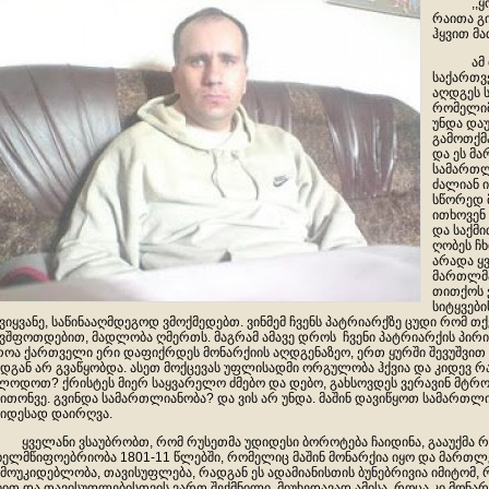
,,ყოვე
რაითა გი
ჰყვით მა
ამ ბოლ
საქართვ
აღდგეს 
რომელიმ
უნდა დაუ
გამოთქმა
და ეს მ
სამართლ
ძალიან 
სწორედ 
ითხოვენ
და საქმი
ღობეს ჩხ
არადა ყ
მართლმა
თითქოს 
სიტყვებ
ვიყვანე, საწინააღმდეგოდ ვმოქმედებთ. ვინმემ ჩვენს პატრიარქზე ცუდი რომ თ
ვშფოთდებით, მადლობა ღმერთს. მაგრამ ამავე დროს ჩვენი პატრიარქის პირით
ოა ქართველი ერი დაფიქრდეს მონარქიის აღდგენაზეო, ერთ ყურში შევუშვით 
დგან არ გვაწყობდა. ასეთ მოქცევას უფლისადმი ორგულობა ჰქვია და კიდევ რა
ლოდოთ? ქრისტეს მიერ საყვარელო ძმებო და დებო, გახსოვდეს ვერავინ მტრო
ითონვე. გვინდა სამართლიანობა? და ვის არ უნდა. მაშინ დავიწყოთ სამართლი
იდესად დაირღვა.
ელანი ვსაუბრობთ, რომ რუსეთმა უდიდესი ბოროტება ჩაიდინა, გააუქმა 
ხელმწიფოებრიობა 1801-11 წლებში, რომელიც მაშინ მონარქია იყო და მართლებ
მოუკიდებლობა, თავისუფლება, რადგან ეს ადამიანისთის ბუნებრივია იმიტომ,
ბით და თავისუფლებისთვის ვართ შექმნილი. მიუხედავად ამისა, როცა კი მონარქ