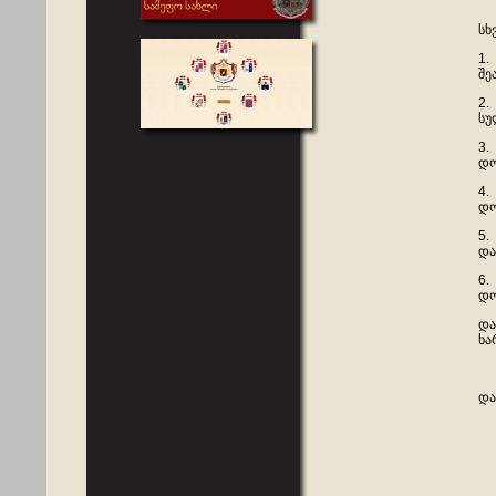
აქ
სხ
1.
შე
2.
სუ
3.
დო
4.
დო
5.
და
6.
დო
და
ხა
და