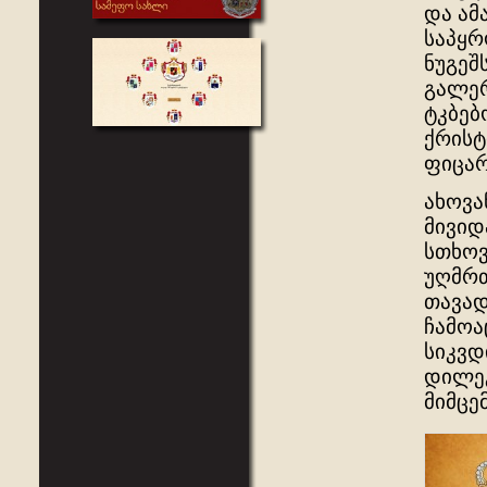
და ამ
საპყრ
ნუგეშ
გალერ
ტკბებ
ქრისტ
ფიცარ
ახოვა
მივიდ
სთხოვ
უღმრთ
თავად
ჩამოა
სიკვდ
დილეგ
მიმცე