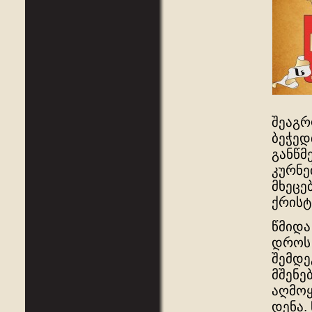
შეაგრ
ბეჭედ
განწმ
კურნე
მხეცე
ქრისტ
წმიდა
დროს 
შემდე
მშენე
აღმოყ
დენა.