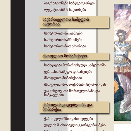
ბაგრატიონები საზღვარგარეთ
ლეგიტიმიზმის საკითხები
საქართველოს სამეფოს
ისტორია
საისტორიო მატიანეები
საისტორიო ნაშრომები
საისტორიო მოთხრობები
მსოფლიო მონარქიები
სიახლეები მონარქისტულ სამყაროში
ევროპის სამეფო დინასტიები
მსოფლიო მონარქიები
მსოფლიო მონარქიზმის ისტორიიდან
უავგუსტოესთა მორთულობანი და
სამკაულები
მართლმადიდებლობა და
მონარქია
ქართველი წმინდანი მეფეები
უფლის მსასოებელი გვირგვინოსნები