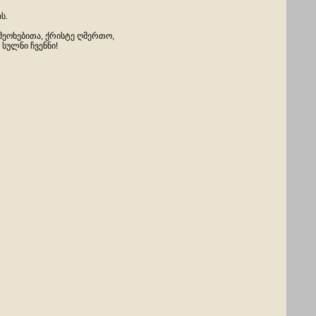
ს.
მეოხებითა, ქრი
სტე ღმერთო,
 სულნი ჩვენნი!