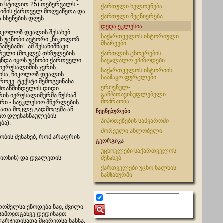
ლი სტილით 25) თებერვალს -
ქართული ხელოვნება
იმის ქართველ მოღვაწეთა და
ქართული მეცნიერება
 ხსენების დღეს.
დედა ეკლესია
ნიკოლოზ დვალის შესახებ
საქართველოს ისტორიული
ბს უცნობი ავტორი „ნიკოლოზ
მხარეები
ამებაში“. ამ შესანიშნავი
არული (მოკლე) თხზულების
ქართლის ცხოვრების
უნდა იყოს უცნობი ქართველი
სავალალო ეპიზოდები
 იერუსალიმის ჯვრის
საქართველოს ისტორიის
ისა, ნიკოლოზ დვალის
საამაყო ფურცლები
ოვე. ტექსტი შემოგვინახა
ეროვნულ-
მთაწმინდელის დიდი
განმათავისუფლებელი
რის იერუსალიმურმა ნუსხამ
მოძრაობა
არი - საეკლესიო მწერლების
ათა მოკლე გადმოცემა ან
ჩვენებურები
იო დღესასწაულების
ჰიპოთეზების სამყაროში
ბა).
შორეული ახლობელი
ბის შესახებ, რომ არაფრის
გეორგიკა
უცხოელები საქართველოს
იონის) და დვალეთის
შესახებ
ქართველები უცხო ხალხის
სამსახურში
რომელსა ეწოდება წაჲ, შვილი
საშოჲთგანვე დედისაჲთ
ლარჯეთისათა მცირედსა ხანსა.