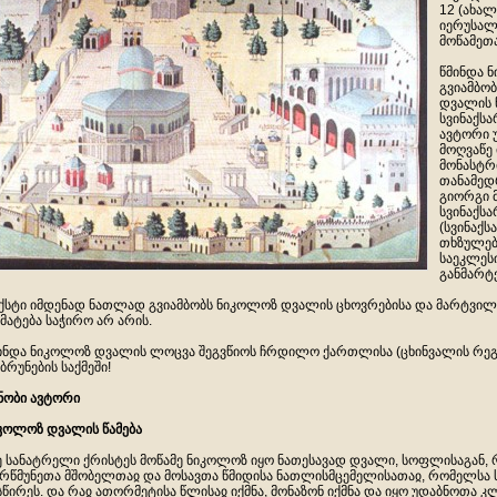
12 (ახა
იერუსალ
მოწამეთა
წმინდა 
გვიამბო
დვალის წ
სვინაქს
ავტორი 
მოღვაწე
მონასტრ
თანამედრ
გიორგი 
სვინაქსა
(სვინაქს
თხზულებ
საეკლეს
განმარტე
ქსტი იმდენად ნათლად გვიამბობს ნიკოლოზ დვალის ცხოვრებისა და მარტვილო
მატება საჭირო არ არის.
ინდა ნიკოლოზ დვალის ლოცვა შეგვწიოს ჩრდილო ქართლისა (ცხინვალის რეგ
ბრუნების საქმეში!
ნობი ავტორი
კოლოზ დვალის წამება
ე სანატრელი ქრისტეს მოწამე ნიკოლოზ იყო ნათესავად დვალი, სოფლისაგან, 
რწმუნეთა მშობელთაჲ და მოსავთა წმიდისა ნათლისმცემელისათაჲ, რომელსა 
სწირეს. და რაჲ ათორმეტისა წლისაჲ იქმნა, მონაზონ იქმნა და იყო უდაბნოთა კ