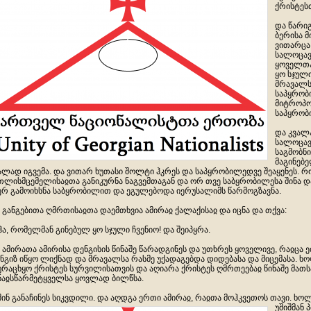
ქრისტეს
და წარი
ბერისა მ
ვითარცა 
სალოცავს
ყოველთა
ყო სჯული
მრავალს
საპყრობი
მიტროპო
საპყრობ
და კვალა
სალოცავ
საგმობნი
მაგინებე
ალად იგვემა. და ვითარ ხუთასი შოლტი ჰკრეს და საპყრობილედვე შეაყენეს. 
თლისმცემელისაჲთა განიკურნა ნაგვემთაგან და ორ თვე საბყრობილესა შინა დ
ერ გამოიხსნა საბყრობილით და ეგულებოდა იერუსალიმს წარმოგზავნა.
 განგებითა ღმრთისაჲთა დაემთხვია ამირაჲ ქალაქისაჲ და იცნა და თქვა:
აჰა, რომელმან გინებულ ყო სჯული ჩვენიო! და შეიპყრა.
 ამირათა ამირისა დენგისის წინაშე წარადგინეს და უთხრეს ყოველივე, რაჲცა 
ნგიზ იწყო ლიქნად და მრავალსა რასმე უქადაგებდა დიდებასა და მიცემასა. ხ
ურაცხყო ქრისტეს სურვილისათვის და აღიარა ქრისტეს ღმრთეებაჲ წინაშე მათსა
ნაჲსწარმეტყველსა ყოვლად ბილწსა.
შინ განაჩინეს სიკვდილი. და აღდგა ერთი ამირაჲ, რაჲთა მოჰკვეთოს
თავი. ხოლ
უშიშმან