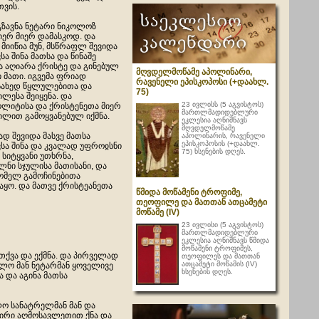
თვის.
გზავნა ნეტარი ნიკოლოზ
იერ მიერ დამასკოდ. და
მიიწია მუნ, მსწრაფლ შევიდა
ა შინა მათსა და წინაშე
 აღიარა ქრისტე და გინებულ
მღვდელმოწამე აპოლინარი,
 მათი. იგვემა ფრიად
რავენელი ეპისკოპოსი (+დაახლ.
ახედ წყლულებითა და
75)
ლესა შეიყენა. და
23 ივლისს (5 აგვისტოს)
ლიტისა და ქრისტენეთა მიერ
მართლმადიდებლური
ილით გამოყვანებულ იქმნა.
ეკლესია აღნიშნავს
მღვდელმოწამე
დ შევიდა მასვე მათსა
აპოლინარის, რავენელი
ეპისკოპოსის (+დაახლ.
სა შინა და კვალად უფროჲსნი
75) ხსენების დღეს.
 სიტყვანი უთხრნა,
ლნი სჯულისა მათისანი, და
რომელ გამოჩინებითა
აყო. და მათვე ქრისტეანეთა
წმიდა მოწამენი ტროფიმე,
თეოფილე და მათთან ათცამეტი
მოწამე (IV)
23 ივლისი (5 აგვისტოს)
მართლმადიდებლური
ეკლესია აღნიშნავს წმიდა
მოწამენი ტროფიმეს,
ეთქვა და ექმნა. და პირველად
თეოფილეს და მათთან
ათცამეტი მოწამის (IV)
ოლო მან ნეტარმან ყოველივე
ხსენების დღეს.
 და აგინა მათსა
ო სანატრელმან მან და
 პირი აღმოსავლეთით ქნა და