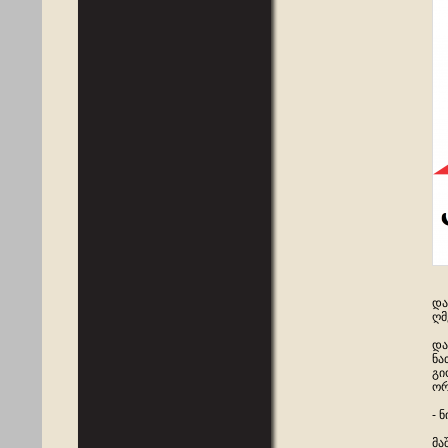
და
ღმ
და
ნა
გი
ორ
- 
მა