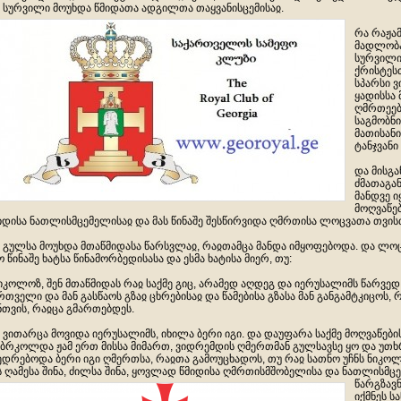
 სურვილი მოუხდა წმიდათა ადგილთა თაყვანისცემისაჲ.
რა რაჟამ
მადლობა
სურვილი 
ქრისტესთ
სპარსი ვ
ყადისსა 
ღმრთეებ
საგმობნი
მათისანი
ტანჯვანი
და მისგა
ძმათაგან
მანდვე 
მოღვაწებ
იდისა ნათლისმცემელისაჲ და მას წინაშე შესწირვიდა ღმრთისა ლოცვათა თვის
 გულსა მოუხდა მთაწმიდასა წარსვლაჲ, რაჲთამცა მანდა იმყოფებოდა. და ლოც
ო წინაშე ხატსა წინამორბედისასა და ესმა ხატისა მიერ, თუ:
ნიკოლოზ, შენ მთაწმიდას რაჲ საქმე გიც, არამედ აღდეგ და იერუსალიმს წარვედ
რთველი და მან გასწაოს გზაჲ ცხრებისაჲ და წამებისა გზასა მან განგამტკიცოს,
ნთვის, რაჲცა გმართებდეს.
 ვითარცა მოვიდა იერუსალიმს, იხილა ბერი იგი. და დაუფარა საქმე მოღვაწების
ბრკოლდა ჟამ ერთ მისსა მიმართ, ვიდრემდის ღმერთმან გულსავსე ყო და უთხრ
ედრებოდა ბერი იგი ღმერთსა, რაჲთა გამოუცხადოს, თუ რაჲ სათნო უჩნს ნიკოლ
ს ღამესა შინა, ძილსა შინა, ყოვლად წმიდისა ღმრთისმშობელისა და ნათლისმცე
წარ
გზავ
იქმნეს ს