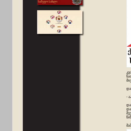
კვ
ნა
მი
და
- 
და
და
შე
წი
მა