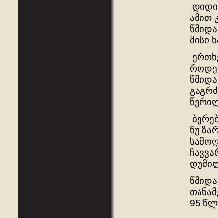
დიდი 
ამით 
წმიდა
მისი 
ერთხე
როდეს
წმიდა
გაგრძ
წერილ
ბერებ
ნუ ზა
სამოღ
ჩავვა
დუმილ
წმიდა
თანამ
95 წლ