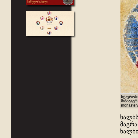
სტავრონი
მინიატურა
monastery
ხალხს
მაგრა
ხალხთ