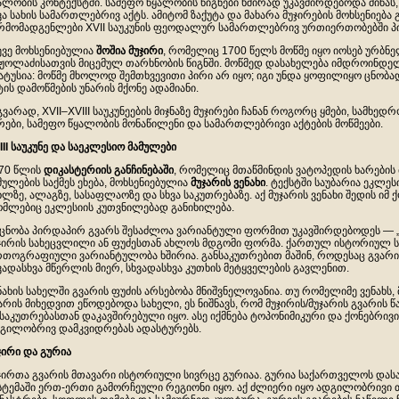
ალობის კონტექსტში. სამეფო წყალობის წიგნები ხშირად უკავშირდებოდა მიწას, 
ვა სახის სამართლებრივ აქტს. ამიტომ ზაქუტა და მახარა მუჯირების მოხსენიება 
რმომადგენლები XVII საუკუნის ფეოდალურ სამართლებრივ ურთიერთობებში პ
ევე მოხსენიებულია
შოშია
მუჯირი
, რომელიც 1700 წელს მოწმე იყო იოსებ ურბნე
ჟოლაძისათვის მიცემულ თარხნობის წიგნში. მოწმედ დასახელება იმდროინდელ
ატუსია: მოწმე მხოლოდ შემთხვევითი პირი არ იყო; იგი უნდა ყოფილიყო ცნობ
ტის დამოწმების უნარის მქონე ადამიანი.
გვარად, XVII–XVIII საუკუნეების მიჯნაზე მუჯირები ჩანან როგორც ყმები, სამხ
რები, სამეფო წყალობის მონაწილენი და სამართლებრივი აქტების მოწმეები.
III
საუკუნე
და
საეკლესიო
მამულები
70 წლის
დიკასტერიის
განჩინებაში
, რომელიც მთაწმინდის ვატოპედის ხარების
მულების საქმეს ეხება, მოხსენიებულია
მუჯარის
ვენახი
. ტექსტში საუბარია ეკლესი
ხლზე, ალაგზე, სასაფლაოზე და სხვა საკუთრებაზე. აქ მუჯარის ვენახი შედის იმ
მლებიც ეკლესიის კუთვნილებად განიხილება.
 ცნობა პირდაპირ გვარს შესაძლოა ვარიანტული ფორმით უკავშირდებოდეს — „მ
ჯირის სახეცვლილი ან ფუძესთან ახლოს მდგომი ფორმა. ქართულ ისტორიულ ს
თოგრაფიული ვარიანტულობა ხშირია. განსაკუთრებით მაშინ, როდესაც გვარი
ვადასხვა მწერლის მიერ, სხვადასხვა კუთხის მეტყველების გავლენით.
ნახის სახელში გვარის ფუძის არსებობა მნიშვნელოვანია. თუ რომელიმე ვენახს, 
არის მიხედვით ეწოდებოდა სახელი, ეს ნიშნავს, რომ მუჯირის/მუჯარის გვარის
 საკუთრებასთან დაკავშირებული იყო. ასე იქმნება ტოპონიმიკური და ქონებრივ
გილობრივ დამკვიდრებას ადასტურებს.
ჯირი
და
გურია
ჯირთა გვარის მთავარი ისტორიული სივრცე გურიაა. გურია საქართველოს და
სტემაში ერთ-ერთი გამორჩეული რეგიონი იყო. აქ ძლიერი იყო ადგილობრივი 