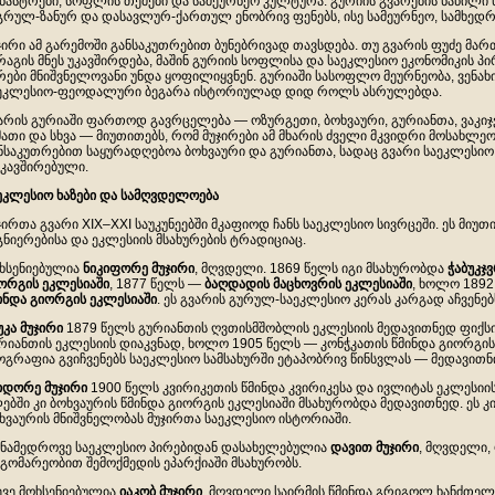
ნასტრები, სოფლის თემები და სამეურნეო კულტურა. გურიის გვარების ნაწილ
გრულ-ზანურ და დასავლურ-ქართულ ენობრივ ფენებს, ისე სამეურნეო, სამხედრ
ჯირი ამ გარემოში განსაკუთრებით ბუნებრივად თავსდება. თუ გვარის ფუძე მ
რაგის მნეს უკავშირდება, მაშინ გურიის სოფლისა და საეკლესიო ეკონომიკის პი
რები მნიშვნელოვანი უნდა ყოფილიყვნენ. გურიაში სასოფლო მეურნეობა, ვენახი
ეკლესიო-ფეოდალური ბეგარა ისტორიულად დიდ როლს ასრულებდა.
არის გურიაში ფართოდ გავრცელება — ოზურგეთი, ბოხვაური, გურიანთა, ვაკიჯვა
მათი და სხვა — მიუთითებს, რომ მუჯირები ამ მხარის ძველი მკვიდრი მოსახლე
ნსაკუთრებით საყურადღებოა ბოხვაური და გურიანთა, სადაც გვარი საეკლესიო
კავშირებული.
ეკლესიო
ხაზები
და
სამღვდელოება
ჯირთა გვარი XIX–XXI საუკუნეებში მკაფიოდ ჩანს საეკლესიო სივრცეში. ეს მიუთ
გნიერებისა და ეკლესიის მსახურების ტრადიციაც.
ხსენიებულია
ნიკიფორე
მუჯირი
, მღვდელი. 1869 წელს იგი მსახურობდა
ჭაბუკჯ
ორგის
ეკლესიაში
, 1877 წელს —
ბაღდადის
მაცხოვრის
ეკლესიაში
, ხოლო 189
ინდა
გიორგის
ეკლესიაში
. ეს გვარის გურულ-საეკლესიო კერას კარგად აჩვენებ
კა
მუჯირი
1879 წელს გურიანთის ღვთისმშობლის ეკლესიის მედავითნედ ფიქსი
რიანთის ეკლესიის დიაკვნად, ხოლო 1905 წელს — კონჭკათის წმინდა გიორგის 
ოგრაფია გვიჩვენებს საეკლესიო სამსახურში ეტაპობრივ წინსვლას — მედავითნ
იდორე
მუჯირი
1900 წელს კვირიკეთის წმინდა კვირიკესა და ივლიტას ეკლესიის
ებში კი ბოხვაურის წმინდა გიორგის ეკლესიაში მსახურობდა მედავითნედ. ეს 
ხვაურის მნიშვნელობას მუჯირთა საეკლესიო ისტორიაში.
ნამედროვე საეკლესიო პირებიდან დასახელებულია
დავით
მუჯირი
, მღვდელი,
გომარეობით შემოქმედის ეპარქიაში მსახურობს.
ევე მოხსენიებულია
იაკობ
მუჯირი
, მღვდელი საირმის წმინდა გრიგოლ ხანძთელ