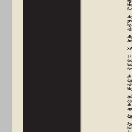
წყ
სხ
წა
ას
ჟო
სტ
აქ
ამ
პი
XV
17
მა
სა
რო
ეს
მუ
ორ
სხ
ვე
გვ
ან
ად
მუ
მუ
სი