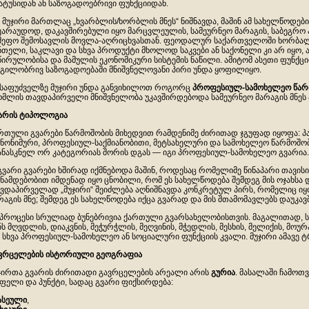
ატუსიდან ან საზოგადოებრივი ფუნქციიდან.
 მუჯირი მართლაც „ხვარბლის/ხორბლის მნეს“ ნიშნავდა, მაშინ ამ სახელწოდები
ვარაუდოდ, დაკავშირებული იყო მარცვლეულის, სამეურნეო მარაგის, საბეგრო 
მეფო შემოსავლის მოვლა-აღრიცხვასთან. ფეოდალურ საქართველოში ხორბალი,
ნთელი, საკლავი და სხვა პროდუქტი მხოლოდ საკვები ან საქონელი კი არ იყო, 
წირულობისა და მამულის ეკონომიკური სისტემის ნაწილი. ამიტომ ასეთი ფუნქცი
გილობრივ საზოგადოებაში მნიშვნელოვანი პირი უნდა ყოფილიყო.
 საფუძველზე მუჯირი უნდა განვიხილოთ როგორც
პროფესიულ
-
სამოხელეო
წარ
მლის თავდაპირველი მნიშვნელობა უკავშირდებოდა სამეურნეო მარაგის მნეს 
არის
ტიპოლოგია
რთული გვარები წარმოშობის მიხედვით რამდენიმე ძირითად ჯგუფად იყოფა: პ
ნონიმური, პროფესიულ-საქმიანობითი, მეტსახელური და სამოხელეო წარმოშობ
ანასკნელ ორ კატეგორიას შორის დგას — იგი პროფესიულ-სამოხელეო გვარია.
გვარი გვარები ხშირად იქმნებოდა მაშინ, როდესაც რომელიმე წინაპარი თავისი
ნამდებობით იმდენად იყო ცნობილი, რომ ეს სახელწოდება შემდეგ მის ოჯახსა 
ვდაპირველად „მუჯირი“ შეიძლება აღნიშნავდა კონკრეტულ პირს, რომელიც იყ
რაგის მნე; შემდეგ ეს სახელწოდება იქცა გვარად და მის შთამომავლებს დაუკავ
 პროცესი სრულიად ბუნებრივია ქართული გვარსახელობისთვის. მაგალითად, 
ნს მღვდლის, დიაკვნის, მეჭურჭლის, მეღვინის, მჭედლის, მესხის, მელიქის, მო
 სხვა პროფესიულ-სამოხელეო ან სოციალური ფუნქციის კვალი. მუჯირი ამავე ტ
ვრცელების
ისტორიული
გეოგრაფია
ჯირთა გვარის ძირითადი გავრცელების არეალი არის
გურია
. მასალაში ჩამო
ფელი და პუნქტი, სადაც გვარი ფიქსირდება:
ასეული
,