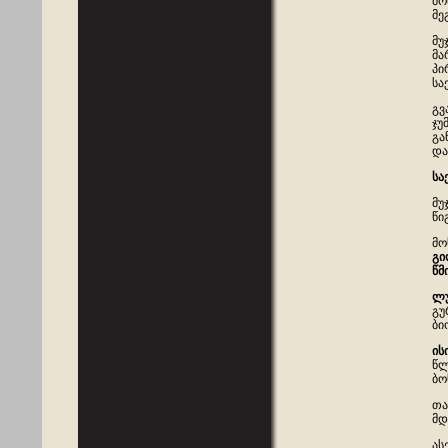
მო
მე
მუ
მა
პი
სა
გვ
ჯუ
გა
და
სა
მუ
წი
მო
გი
წმ
ლუ
გუ
ბი
ის
წლ
ბო
თა
მდ
ას