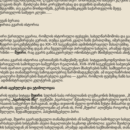
ლეგიის ხელმძღვანელის, ლევან ბერაიას მიერ. მოწონებულია სამეფო კლუბის
ლეგიის მიერ. შეიძლება მისი კორექტირებაც და დევიზის დამატებაც.
მდგომში, თუ გვარი მოინდომებს, გერბს დაამტკიცებს საქართველოს მეფე.
ქართველოს სამეფო კლუბი.......
ვან ბერაია
ჯირთა გვარის ისტორია
ჯირი ქართული გვარია, რომლის ისტორიული ფესვები, სახელწარმოშობა და გ
იდროდ უკავშირდება გურიას, თუმცა გვარის კვალი ჩანს ქართლშიც, იმერეთში
მხედრო დოკუმენტებშიც და XIX–XX საუკუნეების ადმინისტრაციულ მასალებშიც. ე
მლის საფუძველშიც დგას არა ჩვეულებრივი პიროვნული სახელი, არამედ ძვ
რმინი —
მუჯირი
, რაც გვარს განსაკუთრებულ ონომასტიკურ მნიშვნელობას ანიჭე
ჯირთა გვარის ისტორია აერთიანებს რამდენიმე ფენას: სიტყვათმცოდნეობით
ქართველოს სამოხელეო-სამეურნეო რეალობას, XVII–XVIII საუკუნეების საბუთებ
რიის ფართო გეოგრაფიულ არეალს, საეკლესიო მსახურების ხაზს, სამხედრო დ
ობებს და თანამედროვე საზოგადოებრივ წარმომადგენლებს. ამ თვალსაზრისი
ციალური მეხსიერების მატარებელი გვარია — გვარი, რომლის ფუძეშიც ჩანს ს
 ადმინისტრაციული კულტურის კვალი.
არის
აგებულება
და
ეტიმოლოგია
არის ფუძეა სიტყვა
მუჯირი
. სულხან-საბა ორბელიანის ლექსიკონის მიხედვით, „
ოგორც
„
ხვარბლის
მნე
“
. ტექსტში „ხვარბალი“ შესაძლოა დაკავშირებული იყო
რსათის სამეურნეო მარაგთან, თუმცა თვითონ ძველი ფორმის ზუსტი შინაარსი 
ჭიროებს. ყველაზე მნიშვნელოვანი აქ არის ის, რომ „მუჯირი“ აღიქმება როგორც
მვლელი, ზედამხედველი, პასუხისმგებელი პირი.
გვარად, მუჯირი გვარადქცეული თანამდებობის ან სამეურნეო-სამოხელეო სახ
არსახელების სისტემაში ასეთი მაგალითები საკმაოდ ცნობილია: გვარი შეიძლ
მის სახელიდან ან სოფლის სახელიდან, არამედ ადამიანის საქმიანობიდან, თა