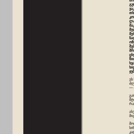
ბო
გუ
ვა
თხ
კო
ლ
მა
მე
მე
ნა
ოზ
შე
შრ
ცხ
წი
ხვ
ხი
ჯუ
ეს
ძლ
— 
გა
შტ
რა
ას
მი
მო
სი
კა