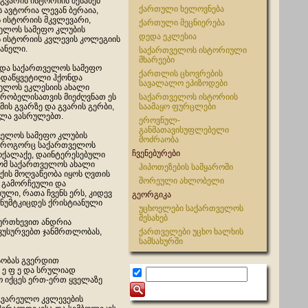
გვარის ისტორიის შესახებ
ქართული ხელოვნება
 ავტორია ლევან ბერაია,
ს ისტორიის მკვლევარი,
ქართული მეცნიერება
ელოს სამეფო კლუბის
დედა ეკლესია
ს ისტორიის კვლევის კოლეგიის
ანელი.
საქართველოს ისტორიული
მხარეები
და საქართველოს სამეფო
ქართლის ცხოვრების
ადაწყვეტილი ჰქონდა
სავალალო ეპიზოდები
ელოს ეკლესიის ახალი
ყრობელისათვის მიეძღვნათ ეს
საქართველოს ისტორიის
მის გვარზე და გვარის გერბი,
საამაყო ფურცლები
ხლა ვასრულებთ.
ეროვნულ-
განმათავისუფლებელი
ელოს სამეფო კლუბის
მოძრაობა
, როგორც საქართველოს
ჩვენებურები
ოქალაქე, დაინტერესებული
ომ საქართველოს ახალი
ჰიპოთეზების სამყაროში
ქის მოღვაწეობა იყოს ღვთის
შორეული ახლობელი
გამორჩეული და
ული, რათა ჩვენს ერს, კიდევ
გეორგიკა
ანუმტკიცდეს ქრისტიანული
უცხოელები საქართველოს
შესახებ
კურთხევით ანდრია
ვუსურვებთ ჯანმრთლობას,
ქართველები უცხო ხალხის
სამსახურში
სობას გვერდით
 ე ფ ე და სრულიად
ო იქცეს ერთ-ერთ ყველაზე
გვარეულო კვლევების