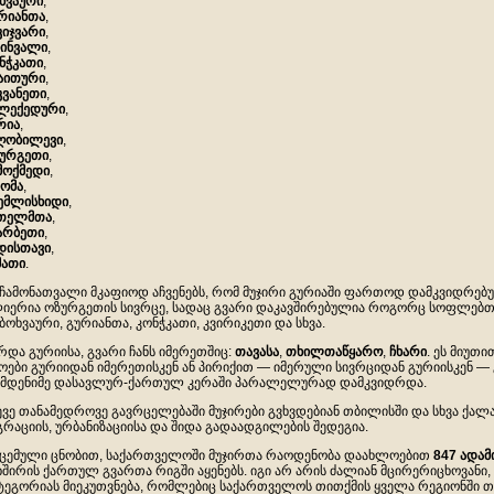
ხვაური
,
რიანთა
,
კიჯვარი
,
ინვალი
,
ნჭკათი
,
აითური
,
კვანეთი
,
ლექედური
,
რია
,
ღობილევი
,
ურგეთი
,
მოქმედი
,
ომა
,
ემლისხიდი
,
თელმთა
,
არბეთი
,
დისთავი
,
მათი
.
 ჩამონათვალი მკაფიოდ აჩვენებს, რომ მუჯირი გურიაში ფართოდ დამკვიდრებ
იერია ოზურგეთის სივრცე, სადაც გვარი დაკავშირებულია როგორც სოფლებთან
ბოხვაური, გურიანთა, კონჭკათი, კვირიკეთი და სხვა.
რდა გურიისა, გვარი ჩანს იმერეთშიც:
თავასა
,
თხილთაწყარო
,
ჩხარი
. ეს მიუთ
ოები გურიიდან იმერეთისკენ ან პირიქით — იმერული სივრციდან გურიისკენ —
მდენიმე დასავლურ-ქართულ კერაში პარალელურად დამკვიდრდა.
ევე თანამედროვე გავრცელებაში მუჯირები გვხვდებიან თბილისში და სხვა ქალაქე
გრაციის, ურბანიზაციისა და შიდა გადაადგილების შედეგია.
ცემული ცნობით, საქართველოში მუჯირთა რაოდენობა დაახლოებით
847
ადამ
ხშირის ქართულ გვართა რიგში აყენებს. იგი არ არის ძალიან მცირერიცხოვანი
ტეგორიას მიეკუთვნება, რომლებიც საქართველოს თითქმის ყველა რეგიონში 