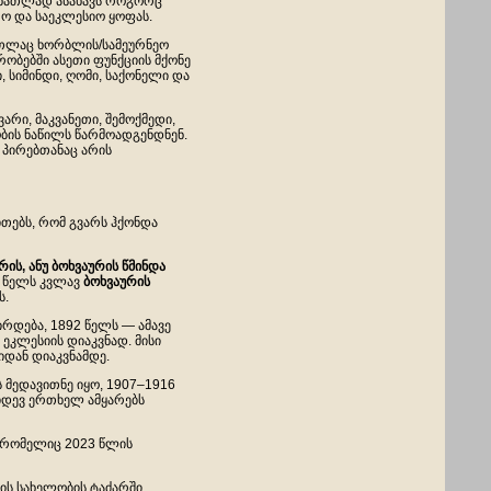
ი ნათლად ასახავს როგორც
ო და საეკლესიო ყოფას.
ართლაც ხორბლის/სამეურნეო
რობებში ასეთი ფუნქციის მქონე
, სიმინდი, ღომი, საქონელი და
რი, მაკვანეთი, შემოქმედი,
ობის ნაწილს წარმოადგენდნენ.
 პირებთანაც არის
ითებს, რომ გვარს ჰქონდა
ვრის
,
ანუ
ბოხვაურის
წმინდა
2 წელს კვლავ
ბოხვაურის
ს.
რდება, 1892 წელს — ამავე
ეკლესიის დიაკვნად. მისი
იდან დიაკვნამდე.
 მედავითნე იყო, 1907–1916
კიდევ ერთხელ ამყარებს
 რომელიც 2023 წლის
ის სახელობის ტაძარში,