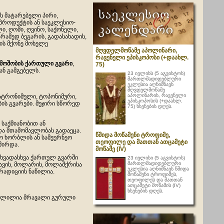
ს მატარებელი პირი,
პროდუქტის ან საეკლესიო-
 ღომი, ღვინო, საქონელი,
არამედ ბეგარის, გადასახადის,
ის მქონე მოხელე
მღვდელმოწამე აპოლინარი,
რავენელი ეპისკოპოსი (+დაახლ.
მოშობის
ქართული
გვარი
,
75)
ან გამგებელს.
23 ივლისს (5 აგვისტოს)
მართლმადიდებლური
ეკლესია აღნიშნავს
მღვდელმოწამე
აპოლინარის, რავენელი
ატრონიმული, ტოპონიმური,
ეპისკოპოსის (+დაახლ.
ის გვარები. მუჯირი სწორედ
75) ხსენების დღეს.
 საქმიანობით ან
და შთამომავლობას გადაეცა.
წმიდა მოწამენი ტროფიმე,
ო ხორბლის ან სამეურნეო
თეოფილე და მათთან ათცამეტი
შირდა.
მოწამე (IV)
სხვადასხვა ქართულ გვარში
23 ივლისი (5 აგვისტოს)
მართლმადიდებლური
ურავის, მოლარის, მოლაშქრისა
ეკლესია აღნიშნავს წმიდა
რადიციის ნაწილია.
მოწამენი ტროფიმეს,
თეოფილეს და მათთან
ათცამეტი მოწამის (IV)
ხსენების დღეს.
თვლილია მრავალი გურული