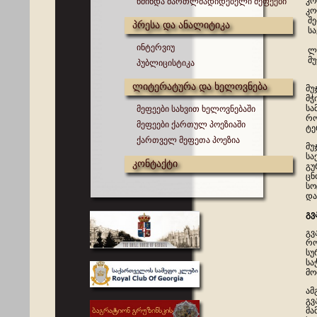
კო
წმინდა მართლმადიდებელი მეფეები
კო
შე
პრესა და ანალიტიკა
სა
ინტერვიუ
ლე
მუ
პუბლიცისტიკა
ლიტერატურა და ხელოვნება
მუ
მჭ
სა
მეფეები სახვით ხელოვნებაში
რო
მეფეები ქართულ პოეზიაში
ტე
ქართველ მეფეთა პოეზია
მუ
სა
კონტაქტი
გუ
ცნ
სო
და
გვ
გვ
რ
სუ
სა
მო
ამ
გვ
მა