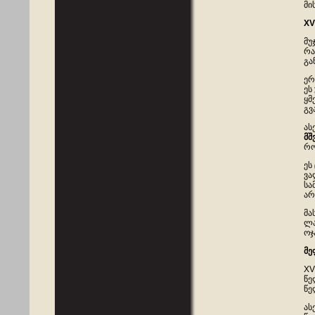
მი
XV
მუ
რა
გა
ერ
ეს
ყმ
გვ
ას
მშ
რო
ეს
ვა
სა
არ
მა
ლა
ოჯ
მე
XV
წე
წე
ას