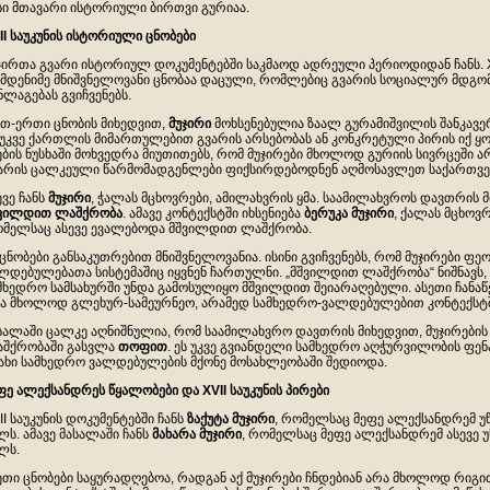
სი მთავარი ისტორიული ბირთვი გურიაა.
II
საუკუნის
ისტორიული
ცნობები
ჯირთა გვარი ისტორიულ დოკუმენტებში საკმაოდ ადრეული პერიოდიდან ჩანს. XV
მდენიმე მნიშვნელოვანი ცნობაა დაცული, რომლებიც გვარის სოციალურ მდგ
ნლაგებას გვიჩვენებს.
თ-ერთი ცნობის მიხედვით,
მუჯირი
მოხსენებულია ზაალ გურამიშვილის შანკავერშ
 უკვე ქართლის მიმართულებით გვარის არსებობას ან კონკრეტული პირის იქ ყოფ
ების ნუსხაში მოხვედრა მიუთითებს, რომ მუჯირები მხოლოდ გურიის სივრცეში
არის ცალკეული წარმომადგენლები ფიქსირდებოდნენ აღმოსავლეთ საქართვ
ევე ჩანს
მუჯირი
, ჭალას მცხოვრები, ამილახვრის ყმა. საამილახვროს დავთრის 
ვილდით
ლაშქრობა
. ამავე კონტექსტში იხსენიება
ბერუკა
მუჯირი
, ქალას მცხოვრ
მელსაც ასევე ევალებოდა მშვილდით ლაშქრობა.
 ცნობები განსაკუთრებით მნიშვნელოვანია. ისინი გვიჩვენებს, რომ მუჯირები 
ლდებულებათა სისტემაშიც იყვნენ ჩართულნი. „მშვილდით ლაშქრობა“ ნიშნავს
მხედრო სამსახურში უნდა გამოსულიყო მშვილდით შეიარაღებული. ასეთი ჩანა
ა მხოლოდ გლეხურ-სამეურნეო, არამედ სამხედრო-ვალდებულებით კონტექსტშ
სალაში ცალკე აღნიშნულია, რომ საამილახვრო დავთრის მიხედვით, მუჯირების
შქრობაში გასვლა
თოფით
. ეს უკვე გვიანდელი სამხედრო აღჭურვილობის ფენა
ახი სამხედრო ვალდებულების მქონე მოსახლეობაში შედიოდა.
ფე
ალექსანდრეს
წყალობები
და
XVII
საუკუნის
პირები
II საუკუნის დოკუმენტებში ჩანს
ზაქუტა
მუჯირი
, რომელსაც მეფე ალექსანდრემ უ
ლს. ამავე მასალაში ჩანს
მახარა
მუჯირი
, რომელსაც მეფე ალექსანდრემ ასევე 
ლს.
ეთი ცნობები საყურადღებოა, რადგან აქ მუჯირები ჩნდებიან არა მხოლოდ რიგით