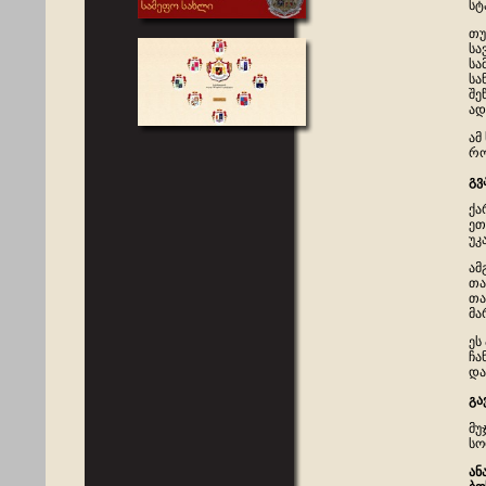
სტ
თუ
სა
სა
სა
შე
ად
ამ
რო
გვ
ქა
ეთ
უკ
ამ
თა
თა
მა
ეს
ჩა
და
გა
მუ
სო
ან