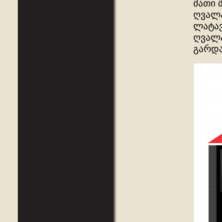
მათი 
ღვალა
ლატავ
ღვალა
გარდა