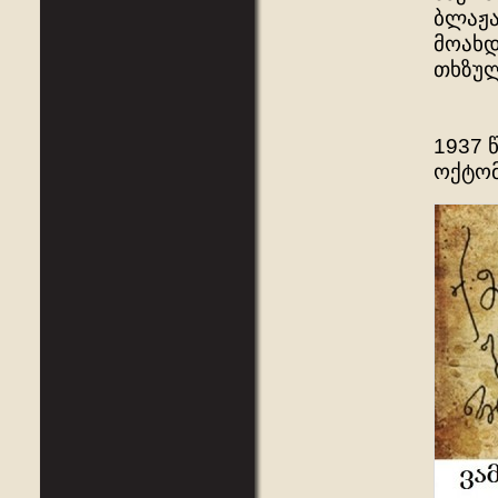
ბლაჟა
მოახდ
თხზულ
1937 
ოქტომ