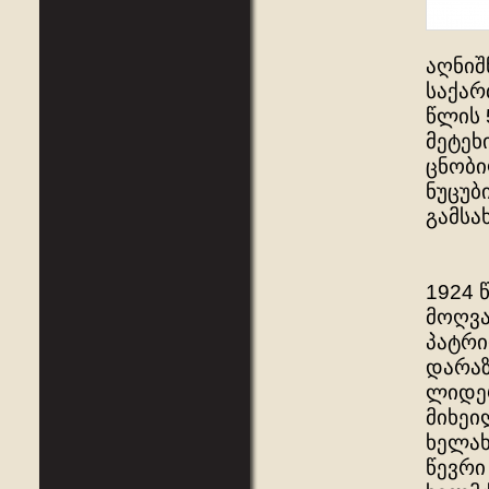
აღნიშ
საქარ
წლის 
მეტეხ
ცნობი
ნუცუბ
გამსა
1924 
მოღვა
პატრი
დარაზ
ლიდერ
მიხეი
ხელახ
წევრი