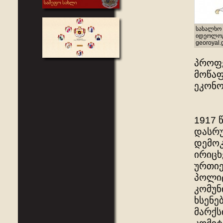
სახალხო 
იდეოლოგი
georoyal.
პროფ
მოწაფ
ეკონო
1917 
დასრუ
დემოკ
ირიცხ
ურთიე
პოლიტ
კომუნ
ხსენე
მარქს