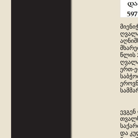
მიენი
ღვალა
აღნიშ
მხარე
წლის 
ღვალა
ერთ-ე
საბჭო
ეროვნ
სამმა
ევგენ
თვალს
საქარ
და კუ