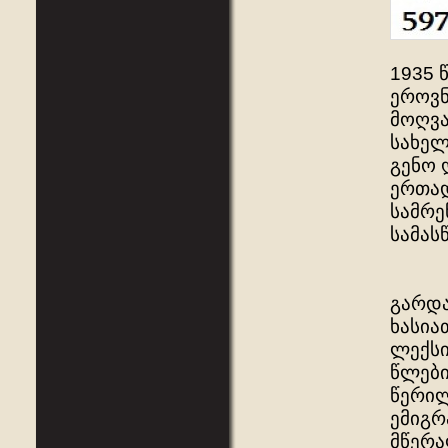
1935 
ეროვნ
მოღვა
სახელ
გენო 
ერთად
სამრე
სამას
გარდა
ხასია
ლექსი
წლები
წერილ
ემიგრ
მწერა