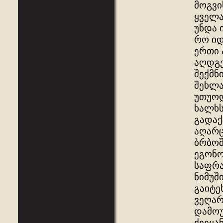
მოგვი
ყველა
უნდა 
რო იდ
ერთი 
აღდგე
შექმნ
შეხლა
უთუოდ
ხალხს
გადაქ
აღარც
ბრბოშ
ეგონო
საფრა
ნიმუშ
გაიტე
ვეღარ
დამოუ
ქვეყა