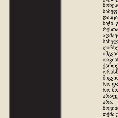
მოწეს
სამეფ
დასცა
ნიჭი,
რუსთა
აღმავ
სახელ
ღირსე
იმგვა
თავია
ქართე
ორასწ
მიგვი
რო და
რო მო
არაფე
არა.
შოვინ
თქმა 