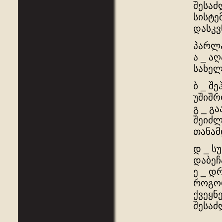
შესაძ
სისტე
დასკვ
პარლა
ა _ ა
სახელ
ბ _ შ
უშიშრ
გ _ გ
შეიძლ
თანამ
დ _ ს
დაბეჩ
ე _ დ
როგო
ქვეყნ
შესაძ