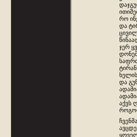
დაჯგუ
ითიშე
რო ინ
და ტი
ცივილ
წინაა
ჯერ ყ
დონემ
საფრთ
ტირან
ხელის
და გუ
ადამი
ადამი
აქვს 
როგორ
ჩვენმ
ავცდე
ყოველ