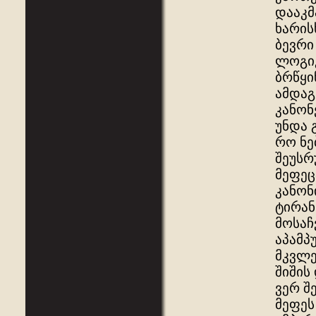
დააკმ
ხარის
ბევრი
ლოგიკ
ბრწყი
ამდაგ
კანონ
უნდა 
რო ნე
შეუსრ
მეფეც
კანონ
ტირან
მოსაჩ
აპამპ
მკვლე
შიშის
ვერ შ
მეფეს