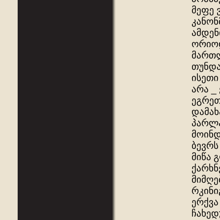
მეფე 
კანონ
ამდენ
ორიოდ
მართლ
თუნდა
ისეთი
არა _
ეგრეთ
დამახ
პარლა
მოინდ
ბევრს
მიწა 
ქარხნ
მიმღე
რკინი
ერქვა
ჩახედ