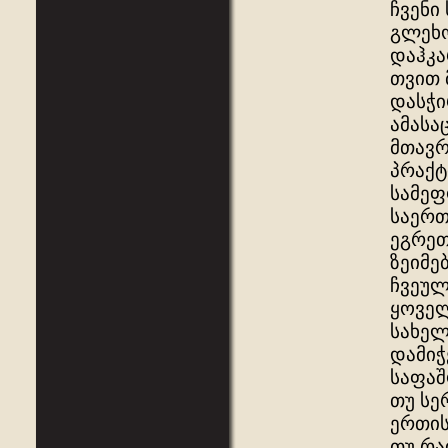
ჩვენი
გლეხო
დაჰკა
თვით 
დასჭი
ამასა
მთავრ
პრაქტ
სამეფ
საერთ
ეგრეთ
ზეიმე
ჩვეულ
ყოველ
სახელ
დამიჭ
საფაშ
თუ სე
ერთის
თუ რა