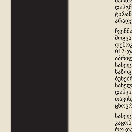
მართა
დაჰგმ
ტირან
არაფე
ჩვენმ
მოგვა
დემოკ
917-დ
აპრილ
სახელ
საზოგ
ბუნებ
სახელ
დაჰკა
თავის
ცხოვრ
სახელ
კაცობ
რო და