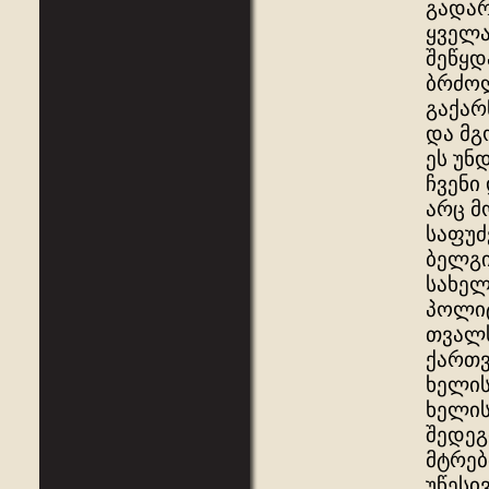
გადარ
ყველა
შეწყდ
ბრძოლ
გაქარ
და მგ
ეს უნ
ჩვენი
არც მ
საფუძ
ბელგი
სახელ
პოლიტ
თვალს
ქართვ
ხელის
ხელის
შედეგ
მტრებ
უწესი