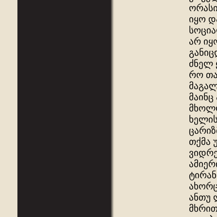
ორასი
იყო დ
სოცია
არ იყ
განიც
ძნელ 
რო თა
მაგალ
მაინც
მხოლო
ხელის
ცარიზ
თქმა 
ვიდრე
ამიერ
ტირან
ახორც
ანთუ 
მხრით