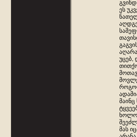
გვინდ
ეს უკ
ნათელ
აღდგე
სამეფ
თავის
გაგვი
აღარა
უცებ,
თითქო
მოთავ
მოვლე
როგორ
ადამი
მაინც
ტყვეე
ხოლო 
შეეძლ
მას ი
არანა