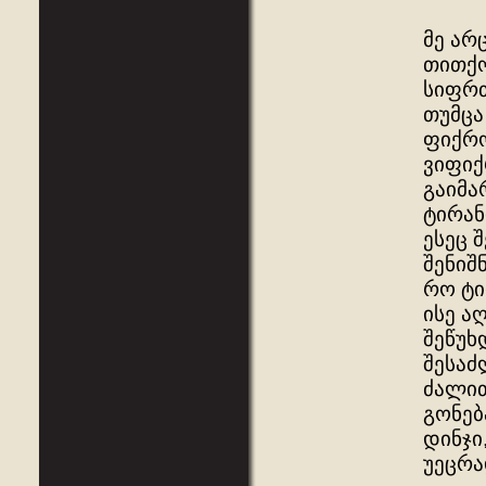
მე არ
თითქო
სიფრთ
თუმცა
ფიქრო
ვიფიქ
გაიმა
ტირან
ესეც 
შენიშ
რო ტი
ისე ა
შეწუხ
შესაძ
ძალით
გონებ
დინჯი
უეცრა