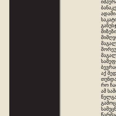
იმპერ
ბანაკ
ადამი
საკატ
განუს
მიზეზ
მიმღვ
მაგალ
შორეუ
მაგალ
სამეფ
ბევრა
აქ შე
თუნდა
რო ჩა
ამ სა
წელგა
გამოც
სამეც
წარმა