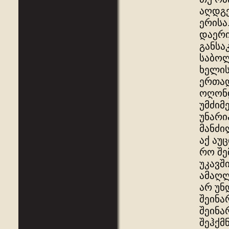
აღდგე
ერისა
დაერი
განსა
საბოლ
ხელის
ერთად
ოღონდ
უმძიმ
უნარი
მანძი
აქ აუ
რო შე
უკავშ
ამაღლ
არ უნ
შეინა
შეინა
შეჰქმ