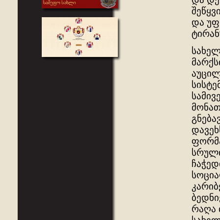
შეწყვ
და უფ
ტირან
სახელ
მარქს
აუცილ
სისტე
სამივ
მონათ
გნება
დავეხ
ფორმა
სრული
ჩაჭედ
სოცია
კარიბ
ბედნი
რაღა თ