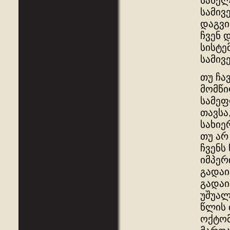
სახელ
სამივ
დაგვი
ჩვენ 
სისტე
სამივ
თუ ჩა
მომწი
სამეფ
თავსა
სახიე
თუ არ
ჩვენს
იმპერ
გადაი
გადაი
უშუალ
წლის 
ოქტომ