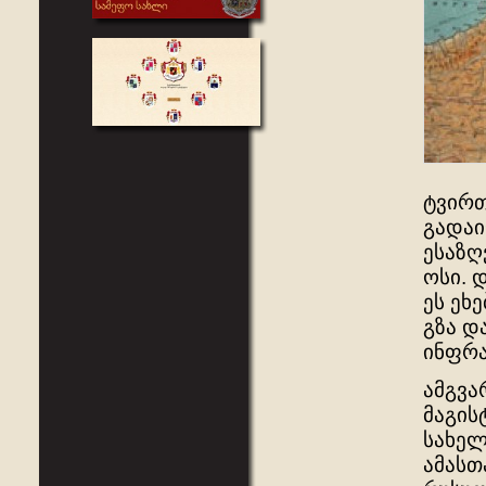
ტვირთ
გადაი
ესაზღ
ოსი. 
ეს ეხ
გზა დ
ინფრა
ამგვა
მაგის
სახელ
ამასთ