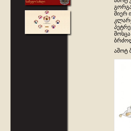
აშოტ 
გორგა
მიერ 
კლარჯ
პეტრე
მოსცა
ბრძოლ
აშოტ 