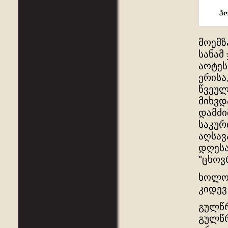
მოემზ
სანამ
აოტეს
ერისა
წვეულ
მიხვდ
დამძი
საკურ
აღსავ
დღესა
"ცხოვ
ხოლო 
კიდევ
გულწრ
გულწრ