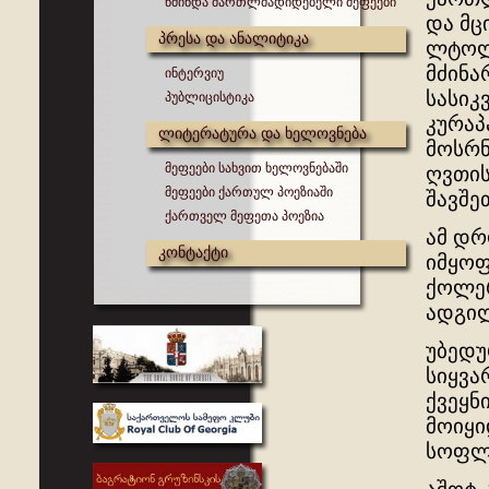
წმინდა მართლმადიდებელი მეფეები
და მც
პრესა და ანალიტიკა
ლტოლვ
მძინა
ინტერვიუ
სასიკ
პუბლიცისტიკა
კურაპ
ლიტერატურა და ხელოვნება
მოსრნ
მეფეები სახვით ხელოვნებაში
ღვთის
მეფეები ქართულ პოეზიაში
შავშე
ქართველ მეფეთა პოეზია
ამ დრ
კონტაქტი
იმყოფ
ქოლერ
ადგილ
უბედუ
სიყვა
ქვეყნ
მოიყი
სოფლე