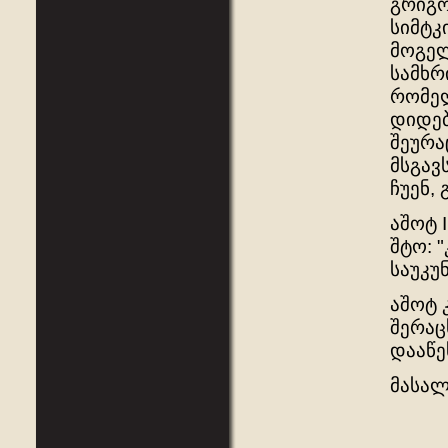
გრიგო
სიმტკ
მოგელ
სამხრ
რომელ
დიდებ
შეურა
მსგავ
ჩუენ,
აშოტ 
შტო: 
საუკუ
აშოტ 
შერაც
დააწე
მასა