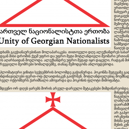
მაგნუსიც
ერთობლი
ნახევარკ
დაიკავე
ნორვეგი
შემოერტყ
ალექსან
ლაშქარს
ალექსანდ
ჩამოსაგ
სამშვიდ
წაიღეს 
დხანს გაეჭიანაურებინათ მოლაპარაკება. თითოეული დღე ალექსანდრეს სას
დგან მისი დროშის ქვეშ უფრო და უფრო მეტი შოტლანდიელი მეომარი ერთიან
რს აღარსაიდან მოელოდა. ალექსანდრე უფრო მეტად იყო დაცული, რადგან მი
რვეგიელი მეომრები ხომალდებზე, თანაც შემოდგომა ახლოვდებოდა.
პლომატიური ვიზიტი სექტემბრის ბოლომდე გაჭიანურდა. ჰოკონმა შეტევაზე გა
ანდინავიელები ფერთ-ოფ-ქლაიდისაკენ გაიჭრნენ. შოტლანდიელებიც მოემზად
რველ ოქტომბერს ქარიშხალი ამოვარდა და ჰოკონის ფლოტი მიმოფანტა.
მდევნო ორ დღეს ჯარებს შორის არეულ-დარეული შეტაკებები მიმდინარეობდა,
მიხვდნე
წაგებული
ლამლაშის
დაირაზმნ
მიმავალ
არ გაჰყო
ორკნეისთ
მისმა ვა
მენის კ
გადასცა