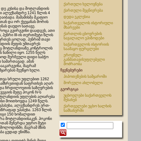
ქართული ხელოვნება
დე კუსისა და შოტლანდიის
ქართული მეცნიერება
აჟი ალექსანდრე 1241 წლის 4
დედა ეკლესია
აიბადა. მამამისმა მკაფიო
თან და ორ ქვეყანას შორის
საქართველოს ისტორიული
ანას დაუდო სათავე.
მხარეები
როცა გვირგვინი დაადგეს, ათი
ქართლის ცხოვრების
, ჰენრი III-ის თერთმეტი წლის
სავალალო ეპიზოდები
ერთეს ცოლად. ჰენრიმ თავი
დიის მეფის უმთავრეს
საქართველოს ისტორიის
რაც შოტლანდიაზე კონტროლის
საამაყო ფურცლები
ს ნაწილი იყო. 1255 წელს
ეროვნულ-
ბოდ შერჩეული დიდი საბჭო
განმათავისუფლებელი
 სამართავად. ამან
მოძრაობა
ააკარგვინა, მაგრამ
ყარებას შეუწყო ხელი.
ჩვენებურები
ჰიპოთეზების სამყაროში
რთვა სრული უფლებით 1262
შორეული ახლობელი
სამხრეთიდან საფრთხეს აღარ
და ჩრდილოეთის საზღვრების
გეორგიკა
ვეგიის მეფე ჰოკონ IV-ს
უცხოელები საქართველოს
ოტლანდიის უფლების აღიარება
შესახებ
ისი მოითხოვდა 1249 წელს.
უპასუხა, ალექსანდრეს ერთ-
ქართველები უცხო ხალხის
 სწრაფად უპასუხა. 1263 წლის
სამსახურში
 იგი 150 ხომალდით
ვრა შოტლანდიისაკენ. ჰოკონი
თან შეჩერდა უფრო მეტი
 მოლოდინში, მაგრამ მზის
ა ცუდად ენიშნა.
ელთა ფლოტს მენის მეფე