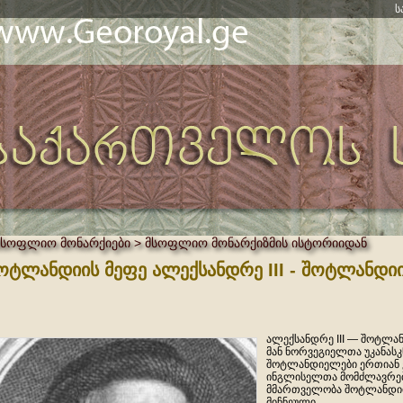
ს
მსოფლიო მონარქიები > მსოფლიო მონარქიზმის ისტორიიდან
ოტლანდიის მეფე ალექსანდრე III - შოტლანდი
ალექსანდრე III — შოტლანდ
მან ნორვეგიელთა უკანასკ
შოტლანდიელები ერთიან 
ინგლისელთა მომძლავრები
მმართველობა შოტლანდიის
მიჩნეული.