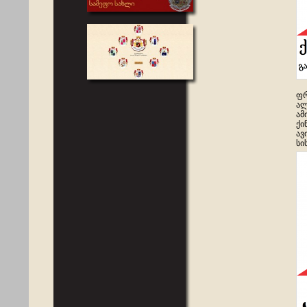
ფრ
ალ
ამ
ქი
ავ
სი