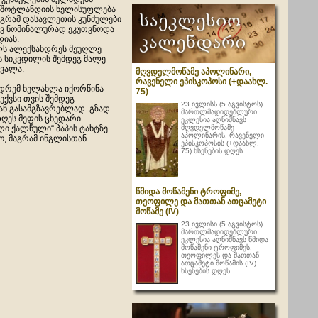
 შოტლანდიის ხელისუფლება
მაგრამ დასავლეთის კუნძულები
ევ ნომინალურად ეკუთვნოდა
იას.
ლს ალექსანდრეს მეუღლე
ს სიკვდილის შემდეგ მალე
ვალა.
მღვდელმოწამე აპოლინარი,
რავენელი ეპისკოპოსი (+დაახლ.
დრემ ხელახლა იქორწინა
75)
ექვსი თვის შემდეგ
23 ივლისს (5 აგვისტოს)
ან გასამგზავრებლად. გზად
მართლმადიდებლური
დღეს მეფის ცხედარი
ეკლესია აღნიშნავს
მღვდელმოწამე
ლი ქალწული“ პაპის ტახტზე
აპოლინარის, რავენელი
ო, მაგრამ ინგლისთან
ეპისკოპოსის (+დაახლ.
75) ხსენების დღეს.
წმიდა მოწამენი ტროფიმე,
თეოფილე და მათთან ათცამეტი
მოწამე (IV)
23 ივლისი (5 აგვისტოს)
მართლმადიდებლური
ეკლესია აღნიშნავს წმიდა
მოწამენი ტროფიმეს,
თეოფილეს და მათთან
ათცამეტი მოწამის (IV)
ხსენების დღეს.