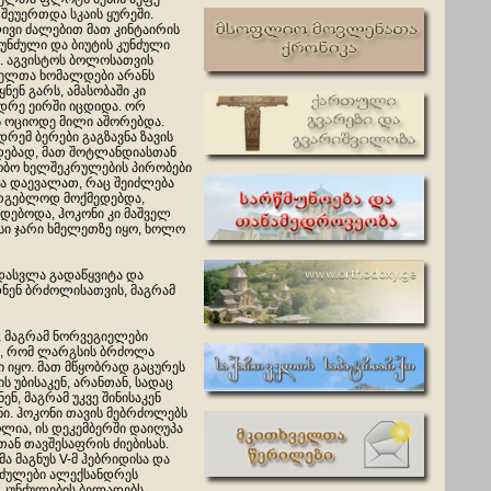
 შეუერთდა სკაის ყურეში.
ვი ძალებით მათ კინტაირის
უნძული და ბიუტის კუნძული
ს. აგვისტოს ბოლოსათვის
ელთა ხომალდები არანს
ნენ გარს, ამასობაში კი
დრე ეირში იცდიდა. ორ
 ოციოდე მილი აშორებდა.
რემ ბერები გაგზავნა ზავის
დებად, მათ შოტლანდიასთან
ობო ხელშეკრულების პირობები
და დაევალათ, რაც შეიძლება
არგებლოდ მოქმედებდა,
დებოდა, ჰოკონი კი მაშველ
სი ჯარი ხმელეთზე იყო, ხოლო
დასვლა გადაწყვიტა და
ნენ ბრძოლისათვის, მაგრამ
 მაგრამ ნორვეგ
იელები
ნ, რომ ლარგსის ბრძოლა
 იყო. მათ მწყობრად გაცურეს
 უბისაკენ, არანთან, სადაც
ენ, მაგრამ უკვე შინისაკენ
ნი. ჰოკონი თავის მებრძოლებს
ლია, ის დეკემბერში დაიღუპა
ან თავშესაფრის ძიებისას.
ჟმა მაგნუს V-მ ჰებრიდისა და
უნძულები ალექსანდრეს
. კუნძულების ბელადებს