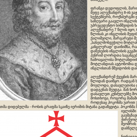
ფრანგი დედოფლის, მარი 
მეფე ალექსანდრე II-ის ვ
სექტემბერს, როქსბურგში დ
საზღვარი გაავლო ინგლის
უპრეცედენტო სიმშვიდის ხ
ალექსანდრე 7 წლის იყო, 
წლისას კი ინგლისის მეფის
ქალიშვილი, მარგარეტი შ
„სახელმოხვეჭილი შოტლან
კანცლერად“ დაინიშნა, 
დაწესების ინგლისის გეგმი
ჰენრიმ ლორდთა საგანგე
ჩამოაყალიბა შოტლანდიის
შოტლანდიას ავტონომია დ
ინგლისთან მშვიდობის დამ
ალექსანდრემ ქვეყნის მა
წლიდან დაიწყო. რადგან 
მოელოდა, დასავლეთისა 
დადგენას შეუდგა. მან ნორ
დასავლეთ კუნძულებზე შ
მოსთხოვა, როგორც მამამ
როდესაც ჰოკონმა უარით 
თმა დიდებულმა - როსის გრაფმა სკაიზე
იერიშის მიტანა გადაწყვიტა. ჰოკონმა
ივლისში
გაემგზა
ქირქუოლ
მეომრის
დაბნელებ
ნორვეგი