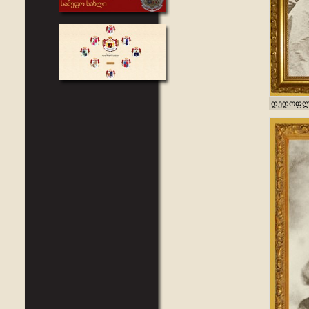
დედოფლ