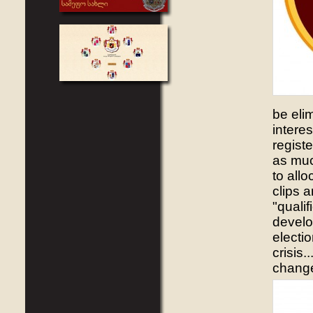
be elim
intere
regist
as muc
to allo
clips 
"qualif
develop
electi
crisis
chang