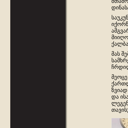
შთამო
დინას
საუკუ
იქორწ
ამგვა
მიიღო
ქალბა
მას შ
სამხრ
ჩრდი
მეოცე
ქართლ
ზვიად
და ის
ლეგენ
თავის