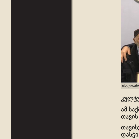
ისა ქოაძ
კულტუ
ამ სა
თავის
თავის
დასჭი