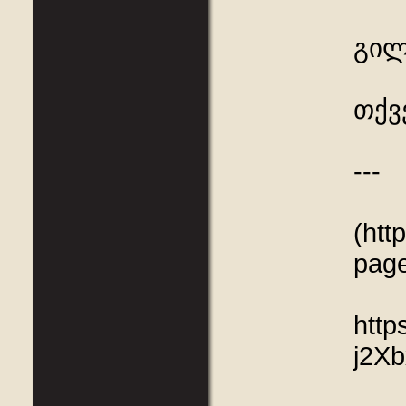
გილ
თქვ
---
(htt
pag
http
j2X