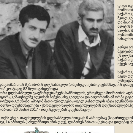
დიდი იდ
მოძრაობ
საქართვ
ზვიად გ
და მისი
მარტის 
ხალხის 
აღსანიშ
სახალხო ზ
კარგი იქ
შევიტანო
ეს დღეს
საქართვ
იქცეს ს
საქართვ
ძველ დღ
კოსტავას
და გაიმართოს მერაბობის დღესასწაული (თავისუფლების დღესასწაულის დასკვ
რაბ კოსტავაც 82 წლის გახდებოდა.
 ორი დღესასწაული უკავშირდება ჩვენს სამშობლოს, ეროვნული მოძრაობის აღ
გორც გაზაფხულზე იღვიძებს ბუნება, ისე გააღვიძა და ააღორძინა ამ ორმა ტი
ოვნული გრძნობა, ამიტომ მათი იუბილეები ყოველ გაზაფხულს უნდა აღვნიშნოთ
ხალხო დღესასწაულები - ქართველი ხალხის თავისუფლების დღესასწაულები.ზვ
რაბობა (26 მაისი) 2017 - თავისუფლების დღესასწაული.
 თქმა უნდა, თავისუფლების დღესასწაული მოიცავს 9 აპრილსაც (საქართველ
ე), 14 აპრილს (სახელმწიფო ენის დღე), ლაზარეს შა
ბათს (ქებაჲ და დიდებაჲ ქ