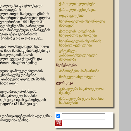
ქართული ხელოვნება
ეოლოგისა და ეროვნული
ის ლიდერის -
ქართული მეცნიერება
ელოსათვის წამებული გმირის
დედა ეკლესია
ამსახურდიას დაბადების დღისა
საქართველოს ისტორიული
 მეთაურობით 1991 წლის 31
მხარეები
რეფერენდუმში ქართველი
მიერ მოპოვებული გამარჯვების
ქართლის ცხოვრების
ნავად უნდა გაიმართოს
სავალალო ეპიზოდები
ეიმი ზ ვ ი ა დ ო ბ ა 2021.
საქართველოს ისტორიის
საამაყო ფურცლები
ნება, რომ ჩვენ-ჩვენი წვლილი
თ მისი მომზადების საქმეში და
ეროვნულ-
ასწაული გაიმართოს
განმათავისუფლებელი
ელოს ყველა ქალაქში და
მოძრაობა
აერთო-სახალხო ზეიმად.
ჩვენებურები
ელოს დამოუკიდებლობის
ჰიპოთეზების სამყაროში
ესასწაულზე და მერაბ
შორეული ახლობელი
 დაბადების დღეს, 26 მაისს,
გეორგიკა
ნითი დღე).
უცხოელები საქართველოს
მავლობა-აღორძინებას,
შესახებ
ტანმა ქართველ ხალხში
ქართველები უცხო ხალხის
, ეს უნდა იყოს გაზაფხულის
სამსახურში
იადობა (31 მარტი) და
ოს დამოუკიდებლობის აღდგენის
ართულისა ენისაჲ)...