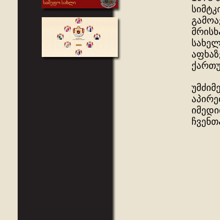
სიმტკ
გამოა
მრისხ
სახელ
აფხაზ
ქართუ
უმძიმ
აპირე
იმედი
ჩვენთ