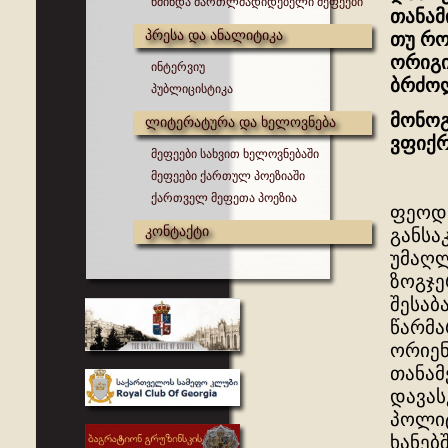
წმინდა მართლმადიდებელი მეფეები
თანამ
პრესა და ანალიტიკა
თუ რო
ორიგი
ინტერვიუ
ბრძოლ
პუბლიცისტიკა
მონოგ
ლიტერატურა და ხელოვნება
ვფიქრ
მეფეები სახვით ხელოვნებაში
მეფეები ქართულ პოეზიაში
ქართველ მეფეთა პოეზია
ფეოდა
კონტაქტი
განს
უმაღლ
ზოგჯე
შესაბ
წარმა
ორიენ
თანამ
დავას
პოლიტ
ხანებ