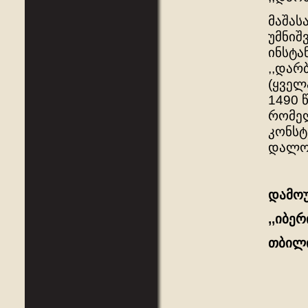
მაშას
უმნიშ
ინსტა
,,დარ
(ყველ
1490 
რომელ
კონსტ
დალოდ
დამოუ
,,იბერ
თბილი