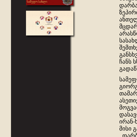
დარბა
ზეპირ
ანთელ
მცდარ
არასწ
სასახ
შემთხ
განსხ
ჩანს 
გადაწ
სამეფ
გიორგ
თამარ
ასეთი
მოგვა
დასავ
ირან-
მისი 
,,დარ