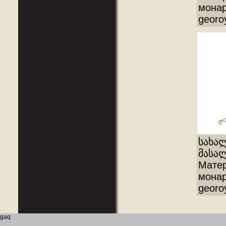
монар
georo
სახა
მასალ
Матер
монар
georo
gaq