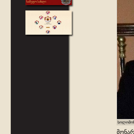
სოლომონ
მონარ