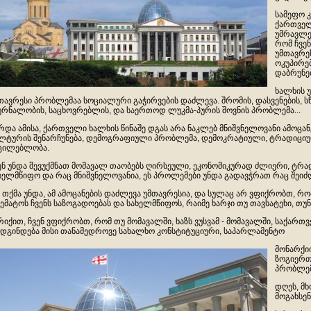
სამეფო 
ქართველ
უმრავლე
რომ ჩვე
უმთავრეს
ოკუპირე
დაბრუნებ
ხალხის 
თავრესი პრობლემაა სოციალური გაჭირვების დაძლევა. შრომის, დასვენების, სწ
ურნალობის, საცხოვრებლის, და საერთოდ ლუკმა-პურის შოვნის პრობლემა...
რდა ამისა, ქართველი ხალხის წინაშე დგას არა ნაკლებ მნიშვნელოვანი ამოცანე
ლტურის შენარჩუნება, დემოგრაფიული პრობლემა, დემოკრატიული, ტრადიციულ
ცილებლობა.
ენ უნდა შევუქმნათ მომავალ თაობებს ღირსეული, ეკონომიკურად ძლიერი, ტ
ხელმწიფო და რაც მნიშვნელოვანია, ეს პროლემები უნდა გადავჭრათ რაც შეიძლ
 თქმა უნდა, ამ ამოცანების დაძლევა უმთავრესია, და სულაც არ ვფიქრობთ, რ
ემატოს ჩვენს საზოგადოებას და სახელმწიფოს, რაიმე ხარჯი თუ თავსატეხი, თუ
რიქით, ჩვენ ვფიქრობთ, რომ თუ მომავალში, ხაზს ვუსვამ - მომავალში, საქარ
დგინდება მისი თანამედროვე სახალხო კონსტიტუციური, საპარლამენტო
მონარქიი
ზოგიერ
პრობლემ
დღეს, მ
მოგახსე