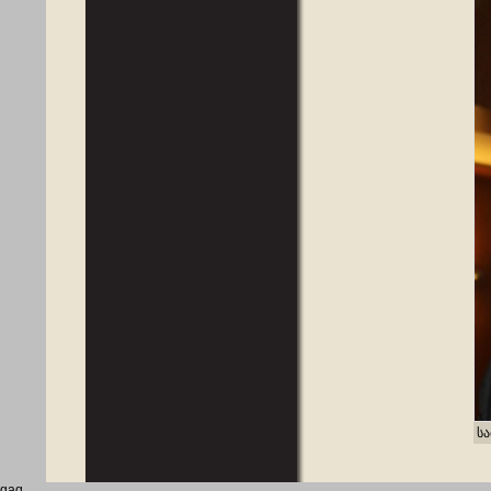
სა
gaq