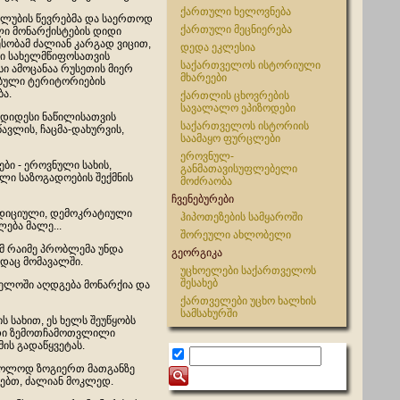
ქართული ხელოვნება
კლუბის წევრებმა და საერთოდ
ქართული მეცნიერება
ი მონარქისტების დიდი
სობამ ძალიან კარგად ვიცით,
დედა ეკლესია
ნი სახელმწიფოსათვის
საქართველოს ისტორიული
ი ამოცანაა რუსეთის მიერ
მხარეები
ბული ტერიტორიების
ა.
ქართლის ცხოვრების
სავალალო ეპიზოდები
უდიდესი ნაწილისათვის
საქართველოს ისტორიის
ავლის, ჩაცმა-დახურვის,
საამაყო ფურცლები
ეროვნულ-
ბი - ეროვნული სახის,
განმათავისუფლებელი
ი საზოგადოების შექმნის
მოძრაობა
ჩვენებურები
რადიციული, დემოკრატიული
ჰიპოთეზების სამყაროში
ება მალე...
შორეული ახლობელი
ომ რაიმე პრობლემა უნდა
გეორგიკა
ნდაც მომავალში.
უცხოელები საქართველოს
შესახებ
თველოში აღდგება მონარქია და
ქართველები უცხო ხალხის
სამსახურში
ს სახით, ეს ხელს შეუწყობს
თი ზემოთჩამოთვლილი
ის გადაწყვეტას.
ხოლოდ ზოგიერთ მათგანზე
ნებთ, ძალიან მოკლედ.