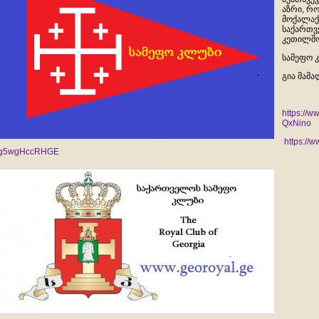
აზრი, რ
მოქალაქ
საქართვ
კეთილშო
სამეფო 
გია მამა
https://
QxNino
https://
g5wgHccRHGE