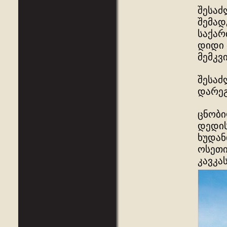
შესაძ
შემად
საქარ
დიდი 
მემკვ
შესაძ
დარეგ
ცნობი
დედის
ხუდან
ოსეთი
კავკა