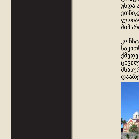
უნდა 
ეთნიკ
ლოიალ
მიმარ
კონსტ
საკით
ქმედე
ცივილ
მსახუ
დაარე