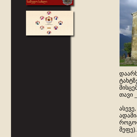
დაარს
ტახტზ
მისცე
თავი 
ასევე
ადამი
როგორ
მეფე).