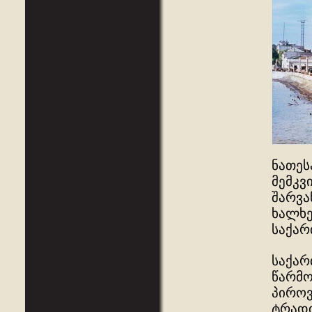
ნათეს
მემკვ
შარვა
ხალხე
საქარ
საქარ
წარმო
პიროვ
ტრადი