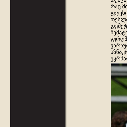
რაც მ
გლეხი
თესლი
დემეტ
მემატ
ჯურღმ
ვარაუ
აზნაუ
ეკრძა