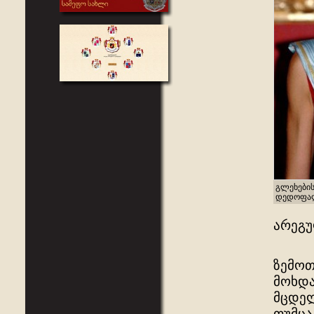
გლეხების
დედოფალ
არეგ
ზემოთ
მოხდა
მცდელ
თუმცა