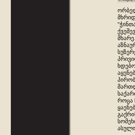
ორბელ
მხრიდ
"ჭინთ
ქვეშე
მხარე
აზნაუ
სუზერ
პრივი
ხდებო
აყენე
პირობ
მართლ
საქარ
როცა 
ყაენე
გაქრი
სომეხ
ასულ