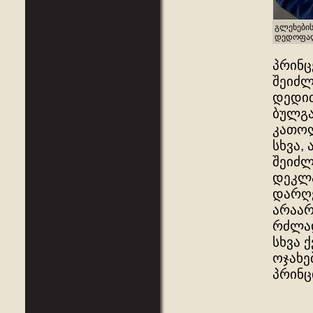
გლეხების
დედოფალი
პრინც
შეიძლ
დედით
ბულგა
კათოლ
სხვა,
შეიძლ
დეკლა
დარღვ
არაარ
რძლად
სხვა 
ოჯახე
პრინც