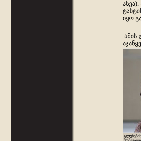
ასეა)
ტახტი
იყო გ
ამის 
აჯანყ
გლეხები
მომავალი