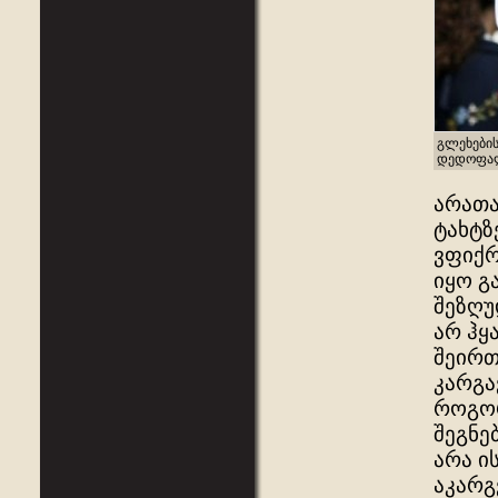
გლეხების
დედოფალ
არათა
ტახტზ
ვფიქრ
იყო გ
შეზღუ
არ ჰყ
შეირთ
კარგა
როგორ
შეგნე
არა ი
აკარგ