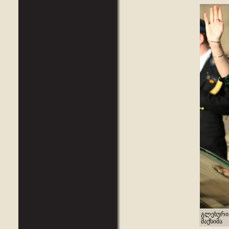
გლეხური
მაქსიმა