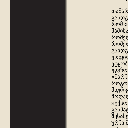
თამარ
განდგ
რომ «
მამის
რომელ
რომელ
განდგ
ყოფილ
ეტყობ
უფროს
«მარჩ
როგორ
მხურვ
მოღალ
»ექსო
განპა
შესახ
ურჩი 