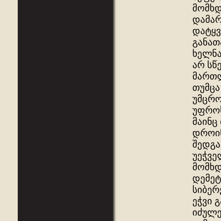
მომხდ
დამარ
დატყვ
განათ
ხელნა
არ სწ
მართლ
თუმცა
უმცრო
უფროს
მაინც
დროინ
შედგა
უეჭვე
მომხდ
დემეტ
სიბერ
ეჭვი 
იძულე