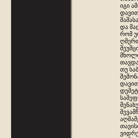
იგი ა
დავით
მაშას
და მა
რომ უ
ღმერთ
შეუმც
მხოლო
თავდა
თუ სა
შემონ
დავით
დემეტ
სამეფ
შენახ
შევამ
აღმაშ
თავის
ვიდრე