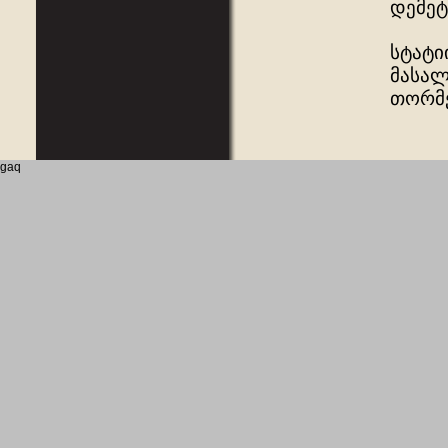
დემეტ
სტატი
მასალ
თორმე
gaq