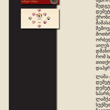
წყარო
შედგე
დემეტ
ქრონი
მაშას
შემოუ
მოთხრ
ორბელ
აიღეს
დმანი
რომ ს
თითქო
დაპყრ
ლაშა-
დემეტ
დემეტ
სპარს
ლაშქა
სუქმე