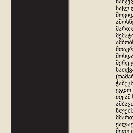
სასჯე
სა[ლ]
მოვიდ
ამოსწ
მართლ
მემატ
ამბობ
მთავრ
მოხდა
მერე 
ნათქვ
(თამა
ჭაბუკ
ეგდო 
თუ ამ
ამბავ
წლებშ
მმართ
ქალაქ
მეფე 