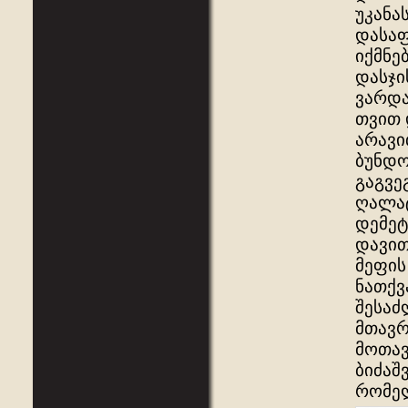
უკანა
დასაფ
იქმნე
დასჯი
ვარდა
თვით 
არავი
ბუნდო
გაგვე
ღალატ
დემეტ
დავით
მეფის
ნათქვ
შესაძ
მთავრ
მოთავ
ბიძაშ
რომელ