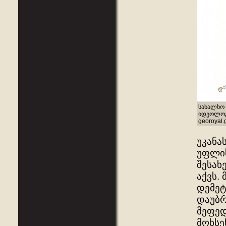
სახალხო 
იდეოლოგი
georoyal.
უკანა
უფლის
შესახ
აქვს.
დემეტ
დაუბრ
მეფედ
მოხსე