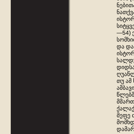
ნებით
ნათქვ
ისტორ
სიტყვ
—54) 
სომხი
და და
ისტორ
სალდუ
დიდსა
ღუაწლ
თუ ამ
ამბავ
წლებშ
მმართ
ქალაქ
მეფე 
მომხდ
დამარ