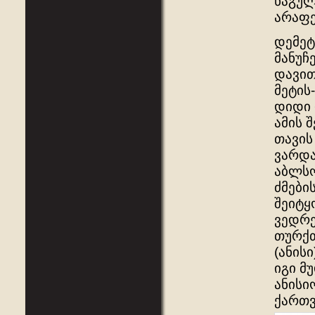
ნაგულ
არაფე
დემეტ
მანუჩ
დავით
მეტის
დიდი 
ამის 
თავის
ვარდა
აბლსო
ძმები
შეიტყ
ვედრე
თურქთ
(ანის
იგი მ
ანისი
ქართვ