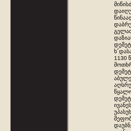
მიწის
დაიღუ
წინაა
დაბრუ
გელათ
დაზია
დემეტრ
ხ՜დას
1130 
მოთხრ
დემეტ
აბულე
აღსრუ
წყალო
დემეტრ
ივანე
უპასუ
მეფობა
დაუბნ