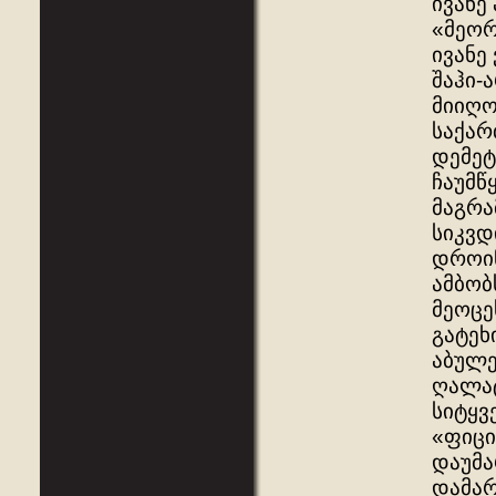
ივანე
«მეორ
ივანე
შაჰი-
მიიღო
საქარ
დემეტ
ჩაუმწ
მაგრა
სიკვდ
დროინ
ამბობ
მეოცე
გატეხ
აბულე
ღალატ
სიტყვ
«ფიცი
დაუმა
დამარ