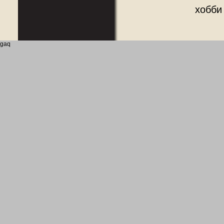
хобби
gaq