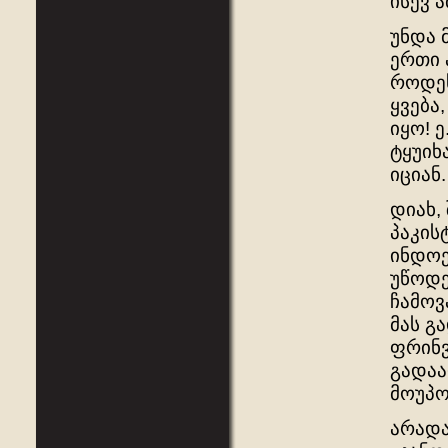
ისევ 
უნდა 
ერთი ა
როდეს
ყვება,
იყო! ე
ტყუიხა
იციან.
დიახ,
პაკის
ინდოე
უწოდე
ჩამოვ
მას გ
ფრინვ
გადაა
მოუპო
არადა