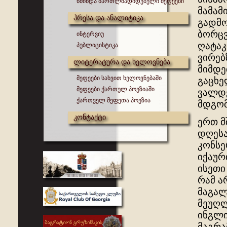
წმინდა მართლმადიდებელი მეფეები
მამამ
პრესა და ანალიტიკა
გადმო
ბორცვ
ინტერვიუ
ღატაკ
პუბლიცისტიკა
ვირებ
ლიტერატურა და ხელოვნება
მიმდე
მეფეები სახვით ხელოვნებაში
გაცხე
მეფეები ქართულ პოეზიაში
ვალდე
ქართველ მეფეთა პოეზია
მდგომ
კონტაქტი
ერთ მ
დღესა
კონსე
იქაურ
ისეთი
რამ ა
მაგალ
მეუღლ
ინგლი
მაგრამ