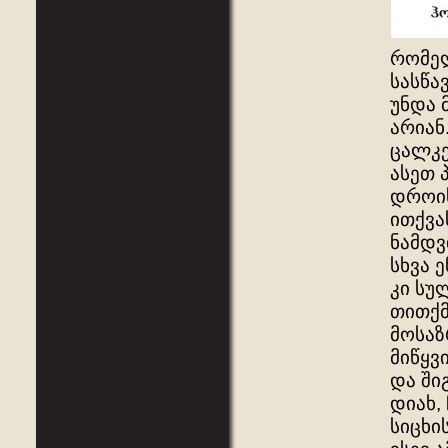
რომელ
სასწა
უნდა 
არიან
ცალკე
ასეთ 
დროის
ითქვა
ნამდვ
სხვა 
კი სუ
თითქმ
მოსაზ
მიწყვ
და ში
დიახ,
სიცხი