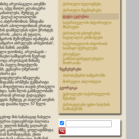
ონისე არეოპაგელი ათენში
ქართული ხელოვნება
, აქვე მიიღო კლასიკური
ქართული მეცნიერება
ანათლება, შემდეგ კი
დედა ეკლესია
ი, ქალაქ ილიოპოლში
ა ასტრონომიას. წმიდანი
საქართველოს ისტორიული
გობარ აპოლოფონთან ერთად
მხარეები
ზის დაბნელებას იესო ქრისტეს
ქართლის ცხოვრების
დროს. „ახლა ან უფალი,
სავალალო ეპიზოდები
ყაროს შემოქმედი იტანჯება, ან
ამყარო ასრულებს არსებობას”,
საქართველოს ისტორიის
მას მაშინ. ათენში
საამაყო ფურცლები
ლი დიონისე, არეოპაგის –
ეროვნულ-
ენაესი სამსჯავროს წევრად
განმათავისუფლებელი
როცა არეოპაგის წინაშე
მოძრაობა
მა პავლე მოციქულმა
ს „უცნაური ღმერთის”
ჩვენებურები
 ახარა და
ჰიპოთეზების სამყაროში
დიდებლური სწავლება
შორეული ახლობელი
წმიდანმა ირწმუნა ჭეშმარიტი
ა მოციქულთა თავის ერთგული
გეორგიკა
ხდა. სამი წლის განმავლობაში
უცხოელები საქართველოს
ვართან ერთად ქადაგებდა
შესახებ
ყვას, შემდეგ კი პავლემ ათენის
ად დაასხა ხელი. 57 წელს
ქართველები უცხო ხალხის
სამსახურში
ებოდ მის სანახავად ჩასული
აფერია ღვთაებრივი ძალითა
ე. უფლის წინაშე ვაღიარებ:
ის კაბადონზე, ყოვ
ლადწმიდა
ან წარმადგინეს, ენით
ი რამ განვიცადე. ჩემს წინ