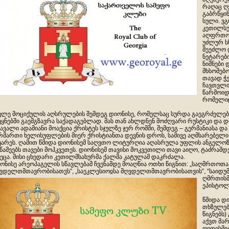
რაღაც ღ
გაბრწყინ
სული. ვ
კეთილსუ
აღფრთოვ
უძლურ ს
შეეძლო 
ნეტარები
ნიშნები 
მხსომებო
თავად ჭ
ჩავთვლი
წარმოიდ
რომელიც 
ვლე მოციქულის აღსრულების შემდეგ დიონისე, რომელსაც სურდა გაეგრძელებინ
ეყნებში გაემგზავრა საქადაგებლად. მას თან ახლდნენ მოძღვარი რუსტიკი და 
ავალი ადამიანი მოაქცია ქრისტეს სჯულზე ჯერ რომში, შემდეგ – გერმანიასა და
რმართი ხელისუფლების მიერ ქრისტიანთა დევნის დროს, სამივე აღმსარებელი
ყარეს. ღამით წმიდა დიონისემ საღვთო ლიტურღია აღასრულა უფლის ანგელო
წამეებს თავები მოჰკვეთეს. დიონისემ თავისი მოკვეთილი თავი აიღო, ტაძრამ
ეცა. მისი ცხედარი კეთილმსახურმა ქალმა კატულამ დაკრძალა.
ონისე არეოპაგელის სწავლებამ ჩვენამდე მოაღწია ოთხი წიგნით: „საღმრთოთა
ვდელთმთავრობისათჳს”, „საეკლესიოჲსა მღვდელთმთავრობისათვის”, “საიდ
ღმრთისმ
ეპისტოლ
წმიდა დ
თხზულებე
წიგნებს)
აქვთ მა
ღვთისმე