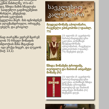
უნის მანძილზე, VI ს-ის I
დე, წმიდა მამის სწავლება
საიდუმლო გადმოცემებით
ონახული, უმეტესად,
დრიის ეკლესიის
ტყველთა მიერ. მას იცნობდნენ
ი ალექსანდრიელი, ორიგენე,
მღვდელმოწამე აპოლინარი,
ლებელს, და გრიგოლ
რავენელი ეპისკოპოსი (+დაახლ.
75)
23 ივლისს (5 აგვისტოს)
ანად თარგმნა ეფრემ მცირემ.
მართლმადიდებლური
ფლის 70 რჩეულ მოწაფის
ეკლესია აღნიშნავს
მღვდელმოწამე
ანტიოქიას შინა მსგავსად
აპოლინარის, რავენელი
 იგი ერქუა ნიგერ, და ლუკიოს
ეპისკოპოსის (+დაახლ.
აქ. 13,1).
75) ხსენების დღეს.
წმიდა მოწამენი ტროფიმე,
თეოფილე და მათთან ათცამეტი
მოწამე (IV)
23 ივლისი (5 აგვისტოს)
მართლმადიდებლური
ეკლესია აღნიშნავს წმიდა
მოწამენი ტროფიმეს,
თეოფილეს და მათთან
ათცამეტი მოწამის (IV)
ხსენების დღეს.