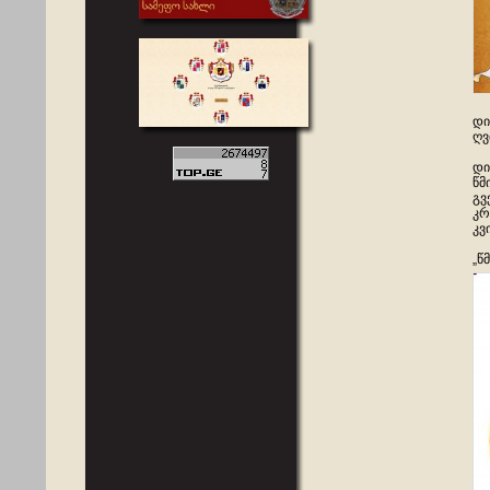
დი
ღვ
დი
წმ
გვ
კრ
კვ
„წ