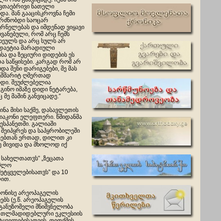
ვთაებრივი ნათელი
და. მან გააცისკროვნა ჩემი
გრძნობდი საოცარ
რნელებას და იმდენად ვიყავი
ანებული, რომ არც ჩემს
ხეულს და არც სულს არ
დაეტია მარადიული
სა და ზეციური დიდების ეს
და საწყისები. კარგად რომ არ
და შენი დარიგებები, მე მას
ეშმარიტ ღმერთად
დი. შეუძლებელია
გინო იმაზე დიდი ნეტარება,
მე მაშინ განვიცადე.”
ა მისი საქმე, დასავლეთის
დიაკონი ელეფთერი. წმიდანმა
 ესპანეთში. გალიაში
 შეიპყრეს და საპყრობილეში
ზებთან ერთად, დილით კი
დე მივიდა და მხოლოდ იქ
 სახელთათჳს” „ზეცათა
უმლო
ეტყველებისათჳს” და
10
ით.
იონისე არეოპაგელის
ბს (ე.წ. არეოპაგელის
 განუზომელი მნიშვნელობა
რთლმადიდებლური ეკლესიის
ტყველებისათვის. თითქმის