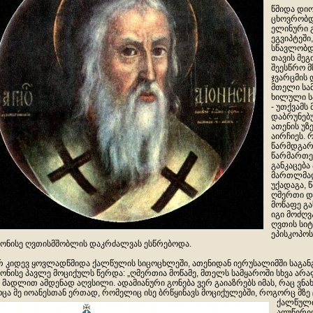
წმიდა დი
ცხოვრობდა
ელინური გ
ეგვიპტეშ
სწავლობდ
თავის მე
შეესწრო მ
ჯვარცმის 
მთელი სამ
ხილული ს
- უთქვამს 
დაბრუნებუ
ათენის უზ
აირჩიეს. 
წარმდგარ
წარმართებ
განკაცება
მართლმა
უქადაგა, 
ღმერთი დ
მოწაფე გა
იგი მოძღ
ღვთის სიტ
ეპისკოპოს
ონისე ღვთისმშობლის დაკრძალვას ესწრებოდა.
რ კიდევ ყოვლადწმიდა ქალწულის სიცოცხლეში, ათენიდან იერუსალიმში საგანგ
ონისე პავლე მოციქულს წერდა: „ღმერთია მოწამე, მთელს სამყაროში სხვა არ
 მადლით ამდენად აღვსილი. ადამიანური გონება ვერ გაიაზრებს იმას, რაც ვნახ
ცა მე იოანესთან ერთად, რომელიც ისე ბრწყინავს მოციქულებში, როგორც მზე ც
ქალწულთ
აღუწერელ