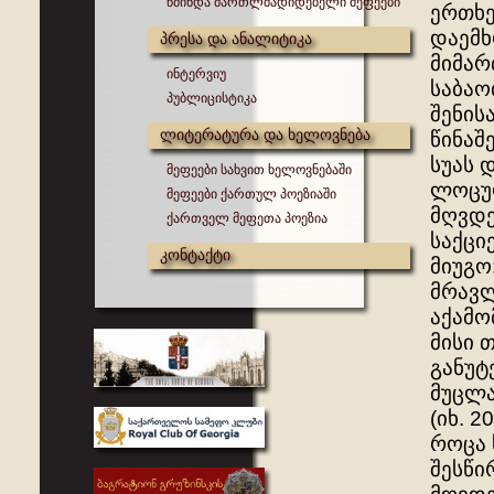
წმინდა მართლმადიდებელი მეფეები
ერთხე
დაემხ
პრესა და ანალიტიკა
მიმარ
ინტერვიუ
საბაო
პუბლიცისტიკა
შენის
ლიტერატურა და ხელოვნება
წინაშ
სუას 
მეფეები სახვით ხელოვნებაში
ლოცულ
მეფეები ქართულ პოეზიაში
მღვდე
ქართველ მეფეთა პოეზია
საქცი
კონტაქტი
მიუგო
მრავლ
აქამო
მისი 
განუტ
მუცლა
(იხ. 
როცა 
შესწი