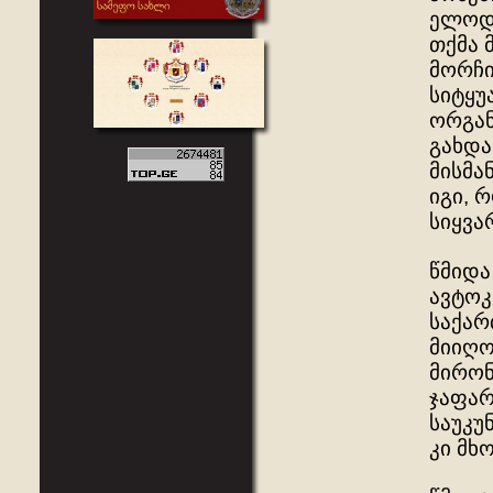
ელოდნ
თქმა 
მორჩი
სიტყუ
ორგან
გახდა
მისმა
იგი, 
სიყვა
წმიდა
ავტოკ
საქარ
მიიღო
მირონ
ჯაფარ
საუკუ
კი მხ