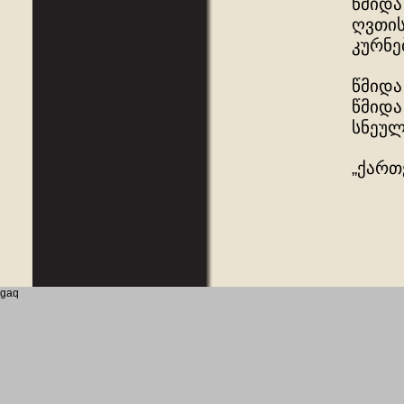
წმიდა
ღვთის
კურნებ
წმიდა
წმიდა
სნეულ
„ქართ
gaq