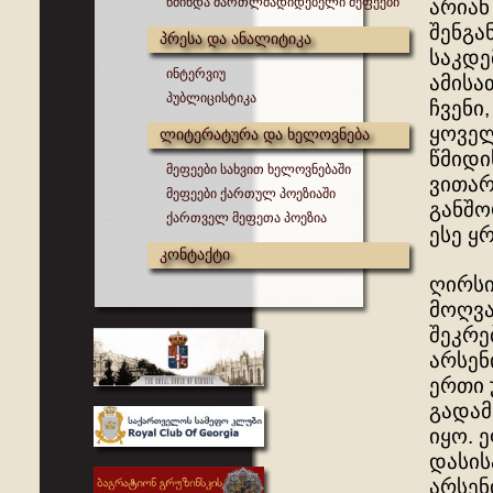
წმინდა მართლმადიდებელი მეფეები
არიან
შენგა
პრესა და ანალიტიკა
საკდე
ინტერვიუ
ამისათ
პუბლიცისტიკა
ჩვენი
ყოველ
ლიტერატურა და ხელოვნება
წმიდი
მეფეები სახვით ხელოვნებაში
ვითარ
მეფეები ქართულ პოეზიაში
განშო
ქართველ მეფეთა პოეზია
ესე ყ
კონტაქტი
ღირსი
მოღვა
შეკრე
არსენ
ერთი 
გადამ
იყო. 
დასის
არსენ