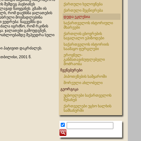
ის შემდეგ პავსიანეს
ქართული ხელოვნება
ავად წაიყვანეს. გზაში ის
ქართული მეცნიერება
ლს, რომ დაეხსნა ჯალათების
დედა ეკლესია
ასრული მოემადლებინა
ი ვედრება: ნაგვემმა და
საქართველოს ისტორიული
 ძალა იგრძნო, რომ რკინის
მხარეები
ა. ჯალათები გამოუდგნენ,
ქართლის ცხოვრების
 მოახლოებამდე შეჰვედრა სული
სავალალო ეპიზოდები
საქართველოს ისტორიის
რი პატივით დაკრძალეს.
საამაყო ფურცლები
ეროვნულ-
 თბილისი, 2001 წ.
განმათავისუფლებელი
მოძრაობა
ჩვენებურები
ჰიპოთეზების სამყაროში
შორეული ახლობელი
გეორგიკა
უცხოელები საქართველოს
შესახებ
ქართველები უცხო ხალხის
სამსახურში